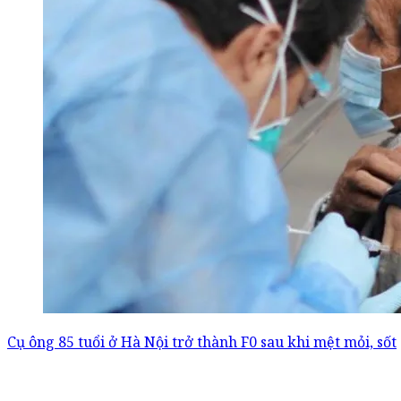
Cụ ông 85 tuổi ở Hà Nội trở thành F0 sau khi mệt mỏi, sốt