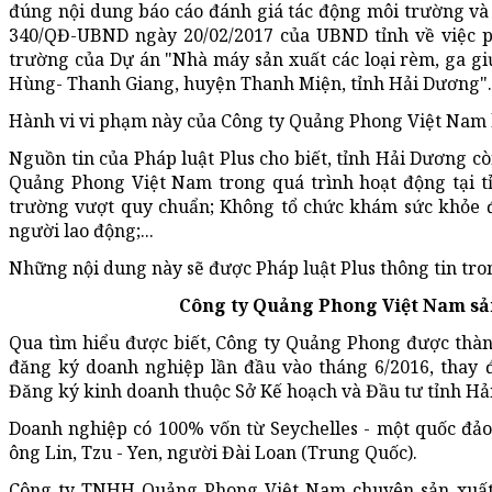
đúng nội dung báo cáo đánh giá tác động môi trường và 
340/QĐ-UBND ngày 20/02/2017 của UBND tỉnh về việc p
trường của Dự án "Nhà máy sản xuất các loại rèm, ga g
Hùng- Thanh Giang, huyện Thanh Miện, tỉnh Hải Dương".
Hành vi vi phạm này của Công ty Quảng Phong Việt Nam b
Nguồn tin của Pháp luật Plus cho biết, tỉnh Hải Dương c
Quảng Phong Việt Nam trong quá trình hoạt động tại t
trường vượt quy chuẩn; Không tổ chức khám sức khỏe 
người lao động;...
Những nội dung này sẽ được Pháp luật Plus thông tin tron
Công ty Quảng Phong Việt Nam sả
Qua tìm hiểu được biết, Công ty Quảng Phong được thàn
đăng ký doanh nghiệp lần đầu vào tháng 6/2016, thay đ
Đăng ký kinh doanh thuộc Sở Kế hoạch và Đầu tư tỉnh Hả
Doanh nghiệp có 100% vốn từ Seychelles - một quốc đảo
ông Lin, Tzu - Yen, người Đài Loan (Trung Quốc).
Công ty TNHH Quảng Phong Việt Nam chuyên sản xuất mà