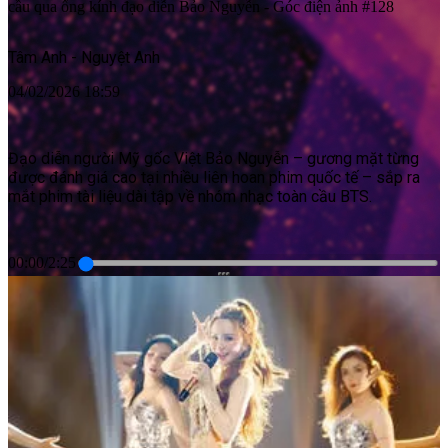
cầu qua ống kính đạo diễn Bảo Nguyễn - Góc điện ảnh #128
Tâm Anh - Nguyệt Anh
04/02/2026 18:59
Đạo diễn người Mỹ gốc Việt Bảo Nguyễn – gương mặt từng
được đánh giá cao tại nhiều liên hoan phim quốc tế – sắp ra
mắt phim tài liệu dài tập về nhóm nhạc toàn cầu BTS.
00:00
/
2:25