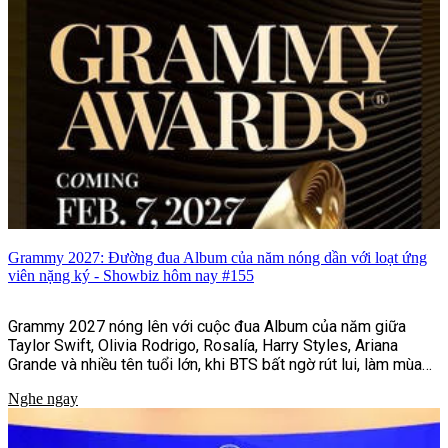
Grammy 2027: Đường đua Album của năm nóng dần với loạt ứng
viên nặng ký - Showbiz hôm nay #155
Grammy 2027 nóng lên với cuộc đua Album của năm giữa
Taylor Swift, Olivia Rodrigo, Rosalía, Harry Styles, Ariana
Grande và nhiều tên tuổi lớn, khi BTS bất ngờ rút lui, làm mùa
giải thêm khó lường.
Nghe ngay