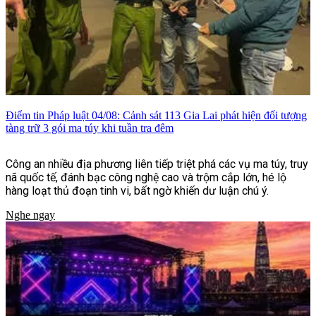
Điểm tin Pháp luật 04/08: Cảnh sát 113 Gia Lai phát hiện đối tượng
tàng trữ 3 gói ma túy khi tuần tra đêm
Công an nhiều địa phương liên tiếp triệt phá các vụ ma túy, truy
nã quốc tế, đánh bạc công nghệ cao và trộm cắp lớn, hé lộ
hàng loạt thủ đoạn tinh vi, bất ngờ khiến dư luận chú ý.
Nghe ngay