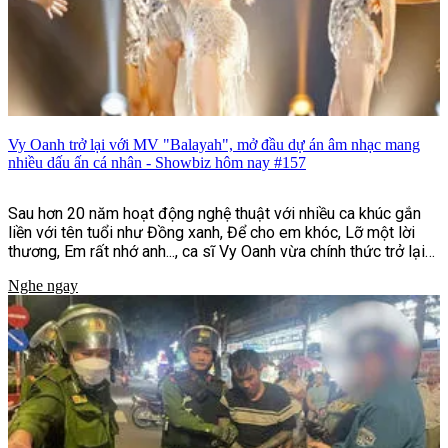
Vy Oanh trở lại với MV "Balayah", mở đầu dự án âm nhạc mang
nhiều dấu ấn cá nhân - Showbiz hôm nay #157
Sau hơn 20 năm hoạt động nghệ thuật với nhiều ca khúc gắn
liền với tên tuổi như Đồng xanh, Để cho em khóc, Lỡ một lời
thương, Em rất nhớ anh..., ca sĩ Vy Oanh vừa chính thức trở lại
với MV "Balayah". Đây là sản phẩm mở màn cho dự án âm nhạc
Nghe ngay
"Hai Bản Thể | UNFOLDED", đồng thời đánh dấu bước chuyển
mình rõ nét về hình ảnh, phong cách âm nhạc và định hướng
sáng tạo của nữ ca sĩ sau nhiều năm gắn bó với dòng nhạc
ballad.