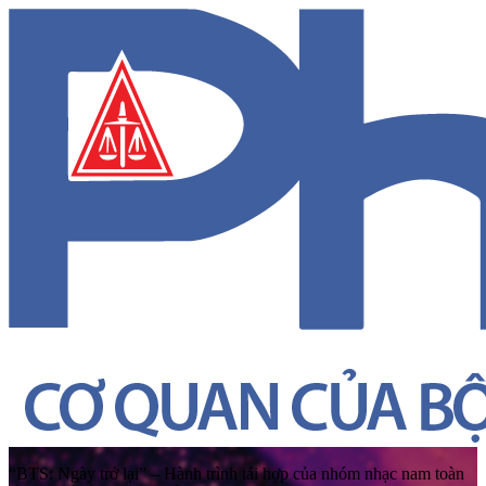
“BTS: Ngày trở lại” – Hành trình tái hợp của nhóm nhạc nam toàn