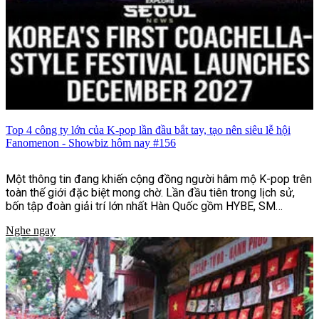
Top 4 công ty lớn của K-pop lần đầu bắt tay, tạo nên siêu lễ hội
Fanomenon - Showbiz hôm nay #156
Một thông tin đang khiến cộng đồng người hâm mộ K-pop trên
toàn thế giới đặc biệt mong chờ. Lần đầu tiên trong lịch sử,
bốn tập đoàn giải trí lớn nhất Hàn Quốc gồm HYBE, SM
Entertainment, JYP Entertainment và YG Entertainment sẽ
Nghe ngay
cùng bắt tay tổ chức lễ hội âm nhạc và văn hóa quy mô quốc tế
mang tên Fanomenon.