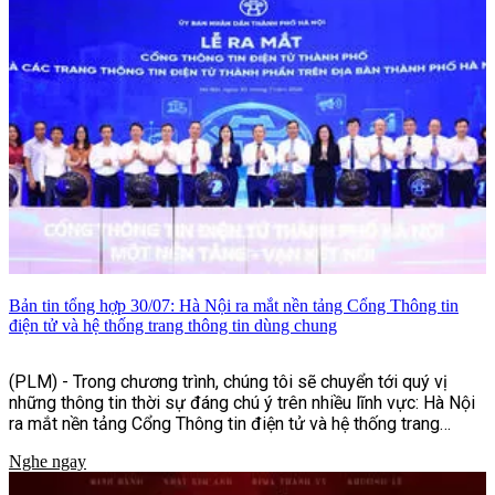
Bản tin tổng hợp 30/07: Hà Nội ra mắt nền tảng Cổng Thông tin
điện tử và hệ thống trang thông tin dùng chung
(PLM) - Trong chương trình, chúng tôi sẽ chuyển tới quý vị
những thông tin thời sự đáng chú ý trên nhiều lĩnh vực: Hà Nội
ra mắt nền tảng Cổng Thông tin điện tử và hệ thống trang
thông tin dùng chung, nhiều hoạt động ý nghĩa nhân dịp kỷ
Nghe ngay
niệm Ngày Thương binh - Liệt sĩ, cùng những nỗ lực tăng
cường bảo đảm an toàn giao thông, phòng, chống mua bán