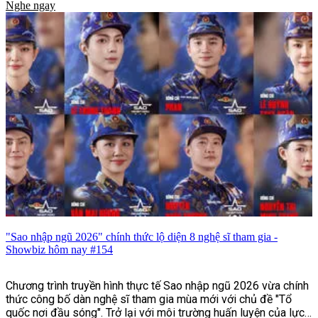
Nghe ngay
"Sao nhập ngũ 2026" chính thức lộ diện 8 nghệ sĩ tham gia -
Showbiz hôm nay #154
Chương trình truyền hình thực tế Sao nhập ngũ 2026 vừa chính
thức công bố dàn nghệ sĩ tham gia mùa mới với chủ đề "Tổ
quốc nơi đầu sóng". Trở lại với môi trường huấn luyện của lực