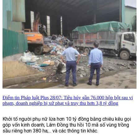
gương mặt thuộc hai thế hệ diễn viên vẫn nhanh chóng thu hút
sự quan tâm của khán giả ngay từ những hình ảnh đầu tiên
được công bố tại lễ khai máy.
Điểm tin Pháp luật Plus 28/07: Tiêu hủy gần 76.000 hộp bột rau vi
phạm, doanh nghiệp bị xử phạt và truy thu hơn 3,8 tỷ đồng
Khởi tố người phụ nữ lừa hơn 10 tỷ đồng bằng chiêu kêu gọi
góp vốn kinh doanh; Lâm Đồng thu hồi 10 mã số vùng trồng
sầu riêng hơn 380 ha;... và các thông tin khác.