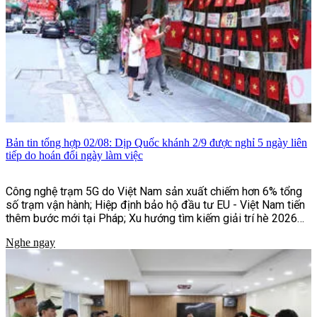
Bản tin tổng hợp 02/08: Dịp Quốc khánh 2/9 được nghỉ 5 ngày liên
tiếp do hoán đổi ngày làm việc
Công nghệ trạm 5G do Việt Nam sản xuất chiếm hơn 6% tổng
số trạm vận hành; Hiệp định bảo hộ đầu tư EU - Việt Nam tiến
thêm bước mới tại Pháp; Xu hướng tìm kiếm giải trí hè 2026
của người Việt;...và một số tin tức khác
Nghe ngay