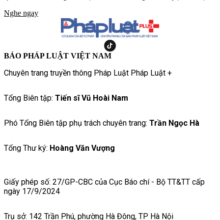
lượng Hải quân Đánh bộ, chương trình hứa hẹn mang đến
Nghe ngay
những thử thách khắc nghiệt hơn, chân thực hơn, tái hiện cuộc
sống và quá trình rèn luyện của những người lính nơi đầu sóng
ngọn gió.
BÁO PHÁP LUẬT VIỆT NAM
Chuyên trang truyền thông Pháp Luật Pháp Luật +
Tổng Biên tập:
Tiến sĩ Vũ Hoài Nam
Phó Tổng Biên tập phụ trách chuyên trang:
Trần Ngọc Hà
Tổng Thư ký:
Hoàng Văn Vượng
Giấy phép số: 27/GP-CBC của Cục Báo chí - Bộ TT&TT cấp
ngày 17/9/2024
Trụ sở: 142 Trần Phú, phường Hà Đông, TP Hà Nội