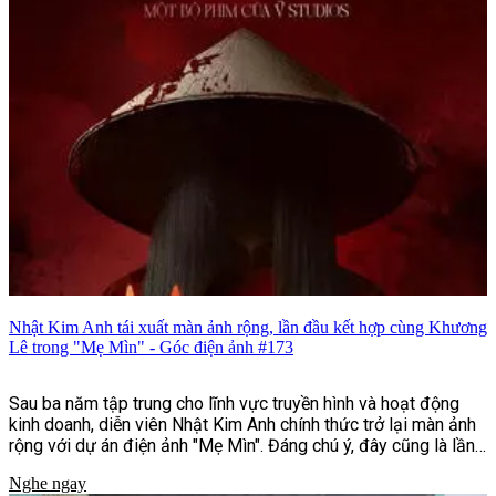
người và nhiều tin tức nổi bật khác.
Nhật Kim Anh tái xuất màn ảnh rộng, lần đầu kết hợp cùng Khương
Lê trong "Mẹ Mìn" - Góc điện ảnh #173
Sau ba năm tập trung cho lĩnh vực truyền hình và hoạt động
kinh doanh, diễn viên Nhật Kim Anh chính thức trở lại màn ảnh
rộng với dự án điện ảnh "Mẹ Mìn". Đáng chú ý, đây cũng là lần
đầu nữ diễn viên hợp tác cùng Khương Lê, nam diễn viên trẻ
Nghe ngay
kém cô 13 tuổi. Dù không vào vai cặp đôi, sự kết hợp giữa hai