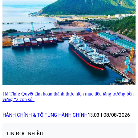
Hà Tĩnh: Quyết tâm hoàn thành thực hiện mục tiêu tăng trưởng bền
vững “2 con số”
HÀNH CHÍNH & TỐ TỤNG HÀNH CHÍNH
13:03
|
08/08/2026
TIN ĐỌC NHIỀU