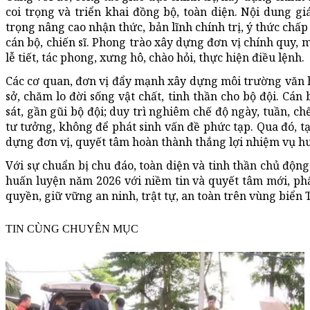
coi trọng và triển khai đồng bộ, toàn diện. Nội dung gi
trọng nâng cao nhận thức, bản lĩnh chính trị, ý thức chấ
cán bộ, chiến sĩ. Phong trào xây dựng đơn vị chính quy, 
lễ tiết, tác phong, xưng hô, chào hỏi, thực hiện điều lệnh.
Các cơ quan, đơn vị đẩy mạnh xây dựng môi trường văn h
sở, chăm lo đời sống vật chất, tinh thần cho bộ đội. Cá
sát, gần gũi bộ đội; duy trì nghiêm chế độ ngày, tuần, ch
tư tưởng, không để phát sinh vấn đề phức tạp. Qua đó, tạ
dựng đơn vị, quyết tâm hoàn thành thắng lợi nhiệm vụ huấ
Với sự chuẩn bị chu đáo, toàn diện và tinh thần chủ độn
huấn luyện năm 2026 với niềm tin và quyết tâm mới, ph
quyền, giữ vững an ninh, trật tự, an toàn trên vùng biển
TIN CÙNG CHUYÊN MỤC