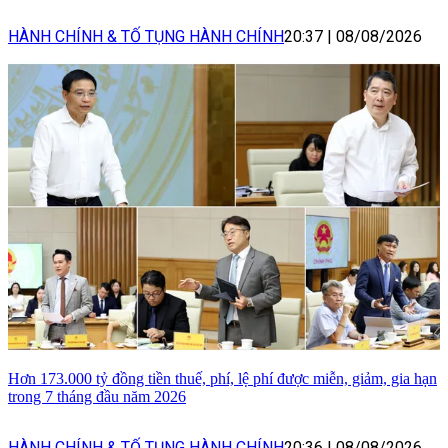
HÀNH CHÍNH & TỐ TỤNG HÀNH CHÍNH
20:37
|
08/08/2026
Hơn 173.000 tỷ đồng tiền thuế, phí, lệ phí được miễn, giảm, gia hạn
trong 7 tháng đầu năm 2026
HÀNH CHÍNH & TỐ TỤNG HÀNH CHÍNH
20:36
|
08/08/2026