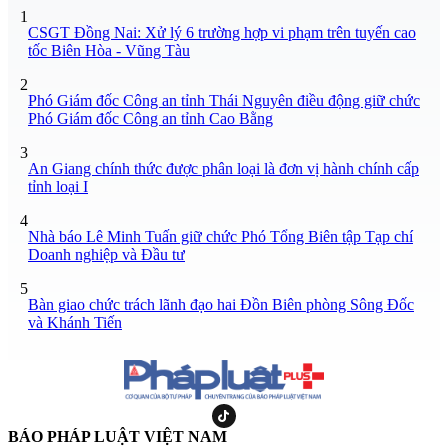
1
CSGT Đồng Nai: Xử lý 6 trường hợp vi phạm trên tuyến cao
tốc Biên Hòa - Vũng Tàu
2
Phó Giám đốc Công an tỉnh Thái Nguyên điều động giữ chức
Phó Giám đốc Công an tỉnh Cao Bằng
3
An Giang chính thức được phân loại là đơn vị hành chính cấp
tỉnh loại I
4
Nhà báo Lê Minh Tuấn giữ chức Phó Tổng Biên tập Tạp chí
Doanh nghiệp và Đầu tư
5
Bàn giao chức trách lãnh đạo hai Đồn Biên phòng Sông Đốc
và Khánh Tiến
BÁO PHÁP LUẬT VIỆT NAM