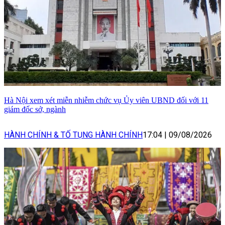
Hà Nội xem xét miễn nhiễm chức vụ Ủy viên UBND đối với 11
giám đốc sở, ngành
HÀNH CHÍNH & TỐ TỤNG HÀNH CHÍNH
17:04
|
09/08/2026