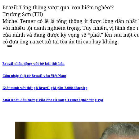
Brazil: Tổng thống vượt qua 'cơn hiểm nghèo'?
Trường Sơn (TH)
Michel Temer có lẽ là tổng thống ít được lòng dân nhất 
với nhiều tội danh nghiêm trọng. Tuy nhiên, vị lãnh đạo 
của mình và đang được kỳ vọng sẽ “phất” lên sau một cuộ
có đưa ông ra xét xử tại tòa án tối cao hay không.
Brazil chấn động với bê bối thịt bẩn
Cấm nhập thịt từ Brazil vào Việt Nam
Giật mình với thịt gà Brazil giá gần 7.000 đồng/kg
Xuất khẩu đậu tương của Brazil sang Trung Quốc tăng vọt