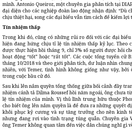
mình. Antonio Queiroz, một chuyên gia phân tích tại DIAP
đại diện cho các nghiệp đoàn lao động nhận định: “Dù 
chịu thiệt hại, song các đại biểu vẫn tìm cách để kiếm lợi 
Tín nhiệm thấp
Trong khi đó, cũng có những rủi ro đối với các đại biể
hiện đang hứng chịu tỉ lệ tín nhiệm thấp kỷ lục. Theo
được thực hiện hồi tháng 9, chỉ 3% số người được hỏi c
hoạt động “tốt” hoặc “rất tốt”. Các cuộc tổng tuyển cử 
tháng 10/2018 và theo giới phân tích, dư luận nhìn chun
nhiên, với Temer, tình hình không giống như vậy, bởi
trong cuộc bầu cử đó.
Sau khi lên nắm quyền tổng thống giữa bối cảnh đầy tranh
nhiệm cánh tả Dilma Roussef hồi năm ngoái, ông chưa từn
lệ tín nhiệm của mình. Vị thủ lĩnh trung hữu thuộc Ph
cho biết ông lên nắm quyền là để đưa ra những quyết đ
khôi phục kỷ cương và sự tăng trưởng cho nền kinh t
nhưng đang rơi vào tình trạng túng quẫn. Chuyên gia V
ông Temer không quan tâm đến việc dân chúng nghĩ gì về