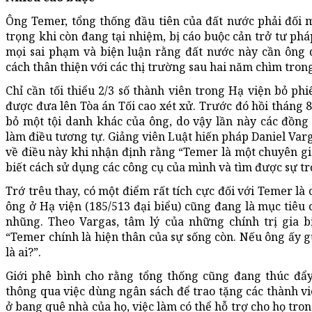
Ông Temer, tổng thống đầu tiên của đất nước phải đối 
trọng khi còn đang tại nhiệm, bị cáo buộc cản trở tư phá
mọi sai phạm và biện luận rằng đất nước này cần ông 
cách thân thiện với các thị trường sau hai năm chìm tron
Chỉ cần tối thiểu 2/3 số thành viên trong Hạ viện bỏ phi
được đưa lên Tòa án Tối cao xét xử. Trước đó hồi tháng 
bỏ một tội danh khác của ông, do vậy lần này các đồng
làm điều tương tự. Giảng viên Luật hiến pháp Daniel Var
về điều này khi nhận định rằng “Temer là một chuyên gia
biết cách sử dụng các công cụ của mình và tìm được sự trợ
Trớ trêu thay, có một điểm rất tích cực đối với Temer l
ông ở Hạ viện (185/513 đại biểu) cũng đang là mục tiêu 
nhũng. Theo Vargas, tâm lý của những chính trị gia bị
“Temer chính là hiện thân của sự sống còn. Nếu ông ấy gụ
là ai?”.
Giới phê bình cho rằng tổng thống cũng đang thúc đẩy 
thông qua việc dùng ngân sách để trao tặng các thành v
ở bang quê nhà của họ, việc làm có thể hỗ trợ cho họ tro