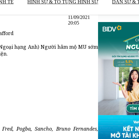
NH TẾ
HÌNH SỰ & TỐ TỤNG HÌNH SỰ
DÂN SỰ & 
11/09/2021
20:05
afford
g 4 Ngoại hạng Anh) Người hâm mộ MU sớm
iện.
 Fred, Pogba, Sancho, Bruno Fernandes,