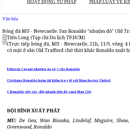
HOẠT ĐỘNG TƯ PHÁP
PHÁP LUẬT VỀ KI
Văn hóa
Bóng đá MU - Newcastle: Fan Ronaldo "nhuộm đỏ" Old Tr
Tiến Long (Tạp chí Du lịch TP.HCM)
(Trực tiếp bóng đá, MU - Newcastle, 21h, 11/9, vòn
có mặt ở sân Old Trafford chờ thời khắc Ronaldo xuất h
Edinson Cavani nhường áo số 7 cho Ronaldo
Cristiano Ronaldo hoàn tất kiểm tra y tế với Manchester United
C.Ronaldo gây sốc, đẩy nhanh tiến độ sang Man City
ĐỘI HÌNH XUẤT PHÁT
MU:
De Gea, Wan Bissaka, Lindelof, Maguire, Shaw,
Greenwood, Ronaldo