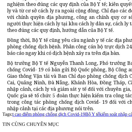
nghiệm theo đúng các quy định của Bộ Y tế; kiên quyết
ly và từ cơ sở cách ly ra ngoài cộng đồng. Chỉ đạo các 
với chính quyền địa phương, công an chính quy cơ sở
người thực hiện cách ly tại khu cách ly dân sự, cách ly 
theo đúng các quy định, hướng dẫn của Bộ Y tế.
Đồng thời, Bộ Y tế cũng yêu cầu ngành y tế các địa ph
phòng chống dịch bệnh. Phân công cán bộ trực dịch 24/2
báo cáo ngay khi có dịch bệnh xảy ra trên địa bàn.
Bộ trưởng Bộ Y tế Nguyễn Thanh Long, Phó trưởng Ba
chống Covid- 19 có bản gửi Bộ Quốc phòng, Bộ Công a
Giao thông Vận tải và Ban Chỉ đạo phòng chống dịch C
Cai, Quảng Ninh, Đà Nẵng, Khánh Hòa, Đồng Tháp, Cầ
nhập cảnh, cách ly và giám sát y tế đối với chuyên gi
Quốc gia sẽ tổ chức 5 đoàn thực hiện kiểm tra công tác
trong công tác phòng chống dịch Covid- 19 đối với c
nhập cảnh tại các địa phương nói trên.
Tags:
t cao điểm phòng chống dịch Covid-19
Bộ Y tế
kiểm soát nhập c
TIN CÙNG CHUYÊN MỤC