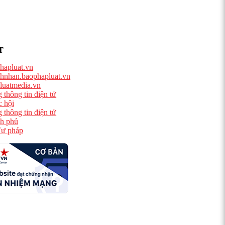
T
hapluat.vn
hnhan.baophapluat.vn
luatmedia.vn
 thông tin điện tử
 hội
 thông tin điện tử
h phủ
ư pháp