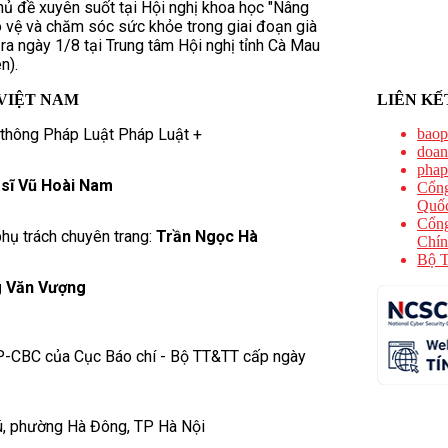
chủ đề xuyên suốt tại Hội nghị khoa học "Nâng
 vệ và chăm sóc sức khỏe trong giai đoạn già
 ra ngày 1/8 tại Trung tâm Hội nghị tỉnh Cà Mau
n).
VIỆT NAM
LIÊN KẾ
 thông Pháp Luật Pháp Luật +
baop
doan
phap
 sĩ Vũ Hoài Nam
Cổng
Quốc
Cổng
hụ trách chuyên trang:
Trần Ngọc Hà
Chín
Bộ T
 Văn Vượng
P-CBC của Cục Báo chí - Bộ TT&TT cấp ngày
ú, phường Hà Đông, TP Hà Nội