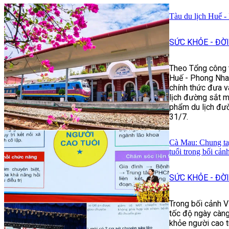
Tàu du lịch Huế -
SỨC KHỎE - ĐỜ
Theo Tổng công t
Huế - Phong Nha:
chính thức đưa v
lịch đường sắt m
phẩm du lịch đư
31/7.
Cà Mau: Chung ta
tuổi trong bối cản
SỨC KHỎE - ĐỜ
Trong bối cảnh V
tốc độ ngày càn
khỏe người cao tu