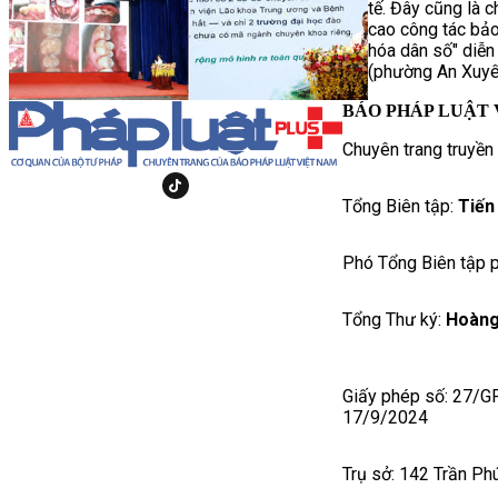
tế. Đây cũng là 
cao công tác bảo
hóa dân số" diễn
(phường An Xuyê
BÁO PHÁP LUẬT 
Chuyên trang truyền
Tổng Biên tập:
Tiến
Phó Tổng Biên tập p
Tổng Thư ký:
Hoàng
Giấy phép số: 27/G
17/9/2024
Trụ sở: 142 Trần Ph