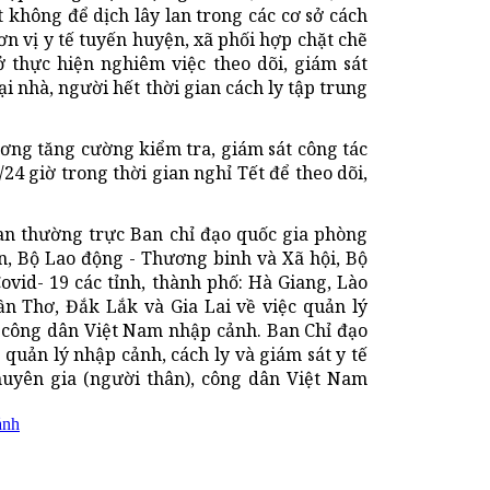
 không để dịch lây lan trong các cơ sở cách
đơn vị y tế tuyến huyện, xã phối hợp chặt chẽ
 thực hiện nghiêm việc theo dõi, giám sát
tại nhà, người hết thời gian cách ly tập trung
ương tăng cường kiểm tra, giám sát công tác
4 giờ trong thời gian nghỉ Tết để theo dõi,
n thường trực Ban chỉ đạo quốc gia phòng
n, Bộ Lao động - Thương binh và Xã hội, Bộ
ovid- 19 các tỉnh, thành phố: Hà Giang, Lào
n Thơ, Đắk Lắk và Gia Lai về việc quản lý
a, công dân Việt Nam nhập cảnh. Ban Chỉ đạo
 quản lý nhập cảnh, cách ly và giám sát y tế
huyên gia (người thân), công dân Việt Nam
ảnh