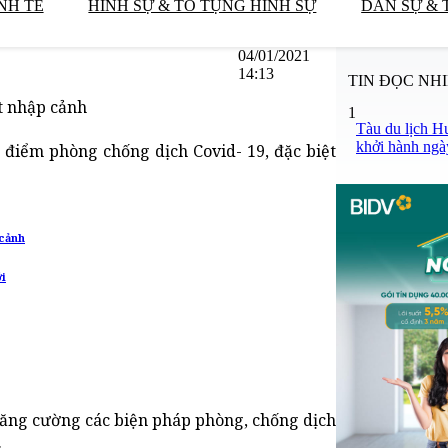
NH TẾ
HÌNH SỰ & TỐ TỤNG HÌNH SỰ
DÂN SỰ & 
04/01/2021
14:13
TIN ĐỌC NH
t nhập cảnh
1
Tàu du lịch H
khởi hành ngà
 điểm phòng chống dịch Covid- 19, đặc biệt
 cảnh
ới
 tăng cường các biện pháp phòng, chống dịch
.