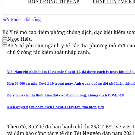
HOẠT ĐỘNG TƯ PHÁP
PHÁP LUẬT VỀ KI
Sức khỏe - đời sống
Bộ Y tế mở cao điểm phòng chống dịch, đặc biệt kiểm soá
Ngọc Hiếu
Bộ Y tế yêu cầu ngành y tế các địa phương mở đợt cao
chú ý công tác kiểm soát nhập cảnh.
Việt Nam ghi nhận thêm 12 ca mắc Covid-19, đã được cách ly ngay khi nhập
Hơn 57.000 ca mắc Covid-19 trong ngày, Anh quay cuồng đối phó biến thể m
Bộ Y tế ra chỉ thị thực hiện đợt cao điểm phòng, chống dịch COVID-19
Kiên quyết ngăn chặn dịch Covid-19 lây lan qua biên giới
Theo đó, Bộ Y tế đã ban hành chỉ thị 26/CT-BYT về việc
và đảm bảo công tác y tế dịp Tết Nguyên đán năm 2021