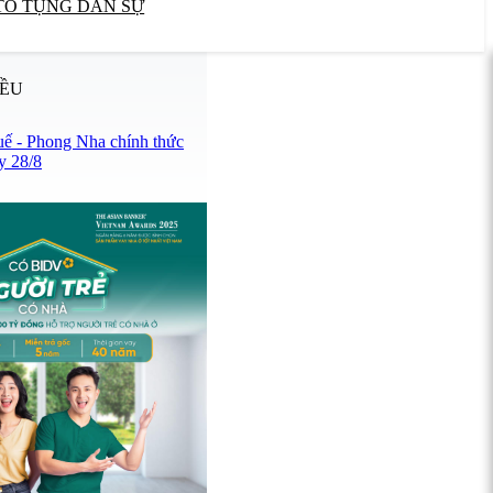
TỐ TỤNG DÂN SỰ
IỀU
uế - Phong Nha chính thức
y 28/8