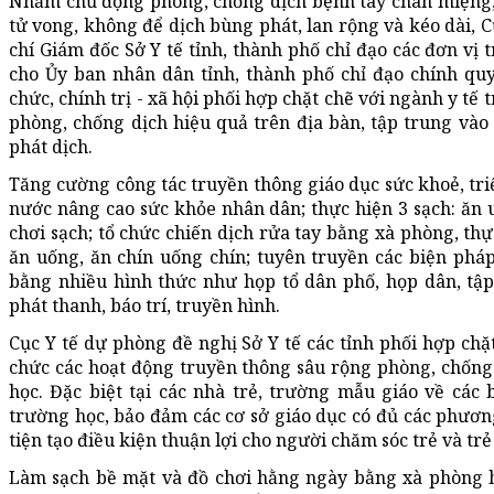
Nhằm chủ động phòng, chống dịch bệnh tay chân miệng,
tử vong, không để dịch bùng phát, lan rộng và kéo dài, 
chí Giám đốc Sở Y tế tỉnh, thành phố chỉ đạo các đơn vị 
cho Ủy ban nhân dân tỉnh, thành phố chỉ đạo chính quy
chức, chính trị - xã hội phối hợp chặt chẽ với ngành y tế t
phòng, chống dịch hiệu quả trên địa bàn, tập trung vào
phát dịch.
Tăng cường công tác truyền thông giáo dục sức khoẻ, triể
nước nâng cao sức khỏe nhân dân; thực hiện 3 sạch: ăn u
chơi sạch; tổ chức chiến dịch rửa tay bằng xà phòng, thự
ăn uống, ăn chín uống chín; tuyên truyền các biện ph
bằng nhiều hình thức như họp tổ dân phố, họp dân, tập h
phát thanh, báo trí, truyền hình.
Cục Y tế dự phòng đề nghị Sở Y tế các tỉnh phối hợp chặ
chức các hoạt động truyền thông sâu rộng phòng, chống
học. Đặc biệt tại các nhà trẻ, trường mẫu giáo về các
trường học, bảo đảm các cơ sở giáo dục có đủ các phương 
tiện tạo điều kiện thuận lợi cho người chăm sóc trẻ và t
Làm sạch bề mặt và đồ chơi hằng ngày bằng xà phòng h