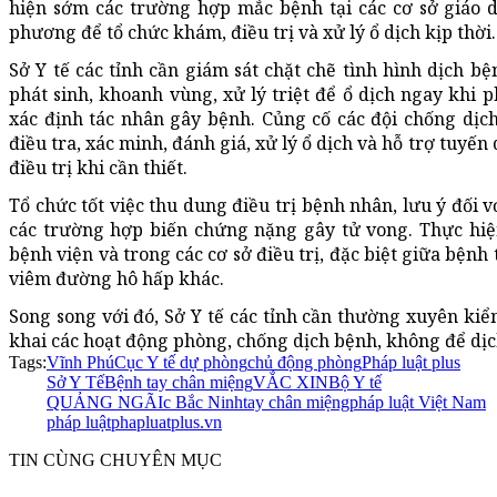
hiện sớm các trường hợp mắc bệnh tại các cơ sở giáo d
phương để tổ chức khám, điều trị và xử lý ổ dịch kịp thời.
Sở Y tế các tỉnh cần giám sát chặt chẽ tình hình dịch bệ
phát sinh, khoanh vùng, xử lý triệt để ổ dịch ngay khi 
xác định tác nhân gây bệnh. Củng cố các đội chống dịc
điều tra, xác minh, đánh giá, xử lý ổ dịch và hỗ trợ tuyến
điều trị khi cần thiết.
Tổ chức tốt việc thu dung điều trị bệnh nhân, lưu ý đối 
các trường hợp biến chứng nặng gây tử vong. Thực hiện
bệnh viện và trong các cơ sở điều trị, đặc biệt giữa bệnh
viêm đường hô hấp khác.
Song song với đó, Sở Y tế các tỉnh cần thường xuyên kiểm
khai các hoạt động phòng, chống dịch bệnh, không để dịc
Tags:
Vĩnh Phú
Cục Y tế dự phòng
chủ động phòng
Pháp luật plus
Sở Y Tế
Bệnh tay chân miệng
VẮC XIN
Bộ Y tế
QUẢNG NGÃI
c Bắc Ninh
tay chân miệng
pháp luật Việt Nam
pháp luật
phapluatplus.vn
TIN CÙNG CHUYÊN MỤC