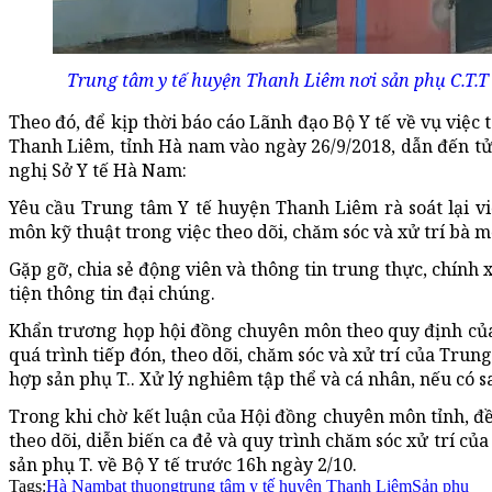
Trung tâm y tế huyện Thanh Liêm nơi sản phụ C.T.T 
Theo đó, để kịp thời báo cáo Lãnh đạo Bộ Y tế về vụ việc 
Thanh Liêm, tỉnh Hà nam vào ngày 26/9/2018, dẫn đến tử v
nghị Sở Y tế Hà Nam:
Yêu cầu Trung tâm Y tế huyện Thanh Liêm rà soát lại vi
môn kỹ thuật trong việc theo dõi, chăm sóc và xử trí bà mẹ
Gặp gỡ, chia sẻ động viên và thông tin trung thực, chính
tiện thông tin đại chúng.
Khẩn trương họp hội đồng chuyên môn theo quy định củ
quá trình tiếp đón, theo dõi, chăm sóc và xử trí của Tru
hợp sản phụ T.. Xử lý nghiêm tập thể và cá nhân, nếu có
Trong khi chờ kết luận của Hội đồng chuyên môn tỉnh, đề
theo dõi, diễn biến ca đẻ và quy trình chăm sóc xử trí c
sản phụ T. về Bộ Y tế trước 16h ngày 2/10.
Tags:
Hà Nam
bat thuong
trung tâm y tế huyện Thanh Liêm
Sản phụ