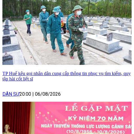
TP Huế kêu gọi nhân dân cung cấp thông tin phục vụ tìm kiếm, quy
tập hài cốt liệt sĩ
DÂN SỰ
20:00
|
06/08/2026