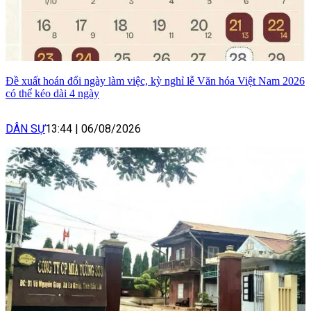
Đề xuất hoán đổi ngày làm việc, kỳ nghỉ lễ Văn hóa Việt Nam 2026
có thể kéo dài 4 ngày
DÂN SỰ
13:44
|
06/08/2026