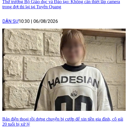
Thứ trưởng Bộ Giáo dục và Đào tạo: Không cần thiết lắp camera
trong đợt thi lại tại Tuyên Quang
DÂN SỰ
10:30
|
06/08/2026
Bán điện thoại rồi dựng chuyện bị cướp để xin tiền gia đình, cô gái
20 tuổi bị xử lý