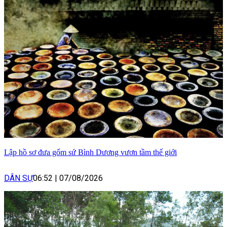
Lập hồ sơ đưa gốm sứ Bình Dương vươn tầm thế giới
DÂN SỰ
06:52
|
07/08/2026