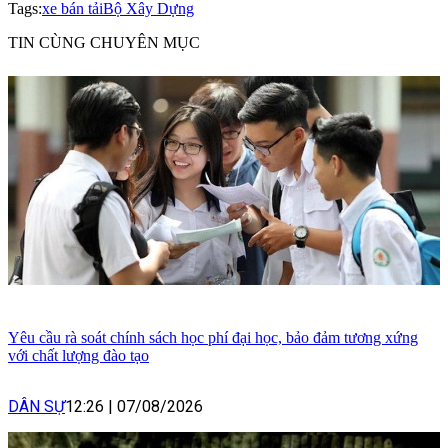
Tags:
xe bán tải
Bộ Xây Dựng
TIN CÙNG CHUYÊN MỤC
Yêu cầu rà soát chính sách học phí đại học, bảo đảm tương xứng
với chất lượng đào tạo
DÂN SỰ
12:26
|
07/08/2026