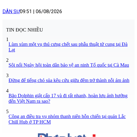
DÂN SỰ
09:51
|
06/08/2026
TIN ĐỌC NHIỀU
1
Lùm xùm một vụ thú cưng chết sau phẫu thuật tử cung tại Đà
Lạt
2
Sôi nổi Ngày hội toàn dân bảo vệ an ninh Tổ quốc tại Cà Mau
3
Đừng để tiếng chó sủa kêu cứu giữa đêm trở thành nỗi ám ảnh
4
Bão Dolphin giật cấp 17 và đi rất nhanh, hoàn lưu ảnh hưởng
đến Việt Nam ra sao?
5
Công an điều tra vụ nhóm thanh niên hỗn chiến tại quán Lắc
Chill Hub ở TP HCM