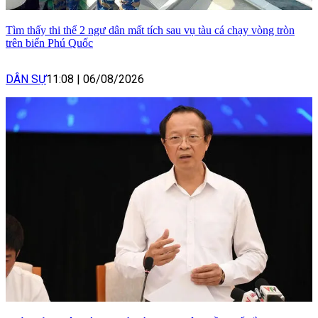
Tìm thấy thi thể 2 ngư dân mất tích sau vụ tàu cá chạy vòng tròn
trên biển Phú Quốc
DÂN SỰ
11:08
|
06/08/2026