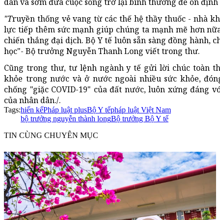
dân và sớm đưa cuộc sống trở lại bình thường để ổn định p
"T
ruyền thống vẻ vang từ các thế hệ thầy thuốc - nhà k
lực tiếp thêm sức mạnh giúp chúng ta mạnh mẽ hơn nữa,
chiến thắng đại dịch. Bộ Y tế luôn sẵn sàng đồng hành, c
học"- Bộ trưởng Nguyễn Thanh Long viết trong thư.
Cũng trong thư, tư lệnh ngành y tế gửi lời chúc toàn t
khỏe trong nước và ở nước ngoài nhiều sức khỏe, đóng
chống "giặc COVID-19" của đất nước, luôn xứng đáng vớ
của nhân dân./.
Tags:
hiến kế
Pháp luật plus
Bộ Y tế
pháp luật Việt Nam
bộ trưởng nguyễn thành long
Bộ trưởng Bộ Y tế
TIN CÙNG CHUYÊN MỤC