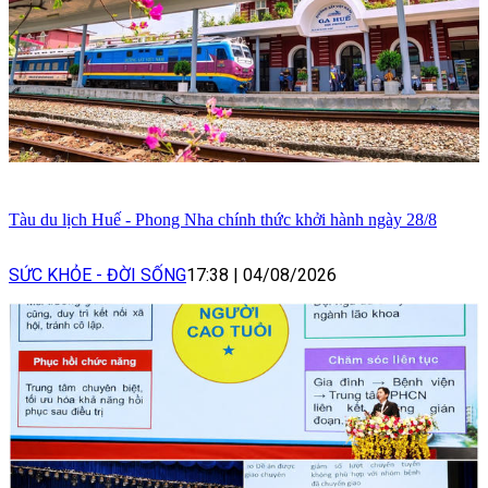
Tàu du lịch Huế - Phong Nha chính thức khởi hành ngày 28/8
SỨC KHỎE - ĐỜI SỐNG
17:38
|
04/08/2026