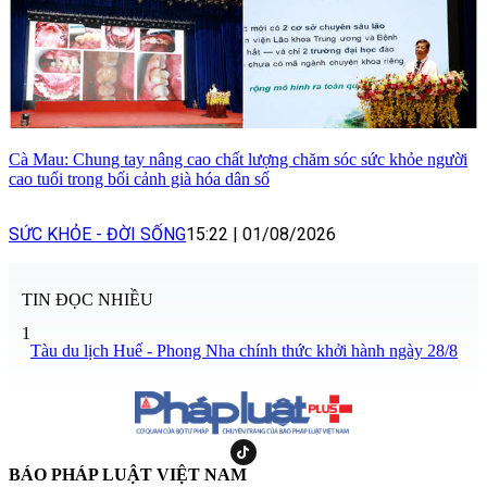
Cà Mau: Chung tay nâng cao chất lượng chăm sóc sức khỏe người
cao tuổi trong bối cảnh già hóa dân số
SỨC KHỎE - ĐỜI SỐNG
15:22
|
01/08/2026
TIN ĐỌC NHIỀU
1
Tàu du lịch Huế - Phong Nha chính thức khởi hành ngày 28/8
BÁO PHÁP LUẬT VIỆT NAM