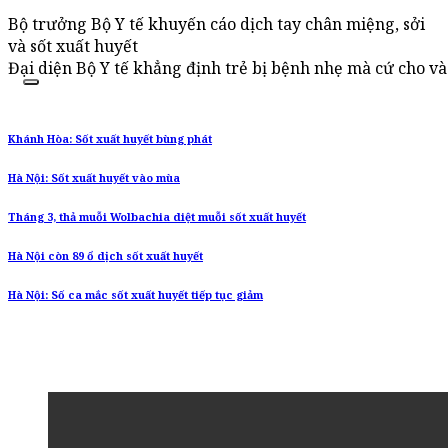
Bộ trưởng Bộ Y tế khuyến cáo dịch tay chân miệng, sởi
và sốt xuất huyết
Đại diện Bộ Y tế khẳng định trẻ bị bệnh nhẹ mà cứ cho và
Khánh Hòa: Sốt xuất huyết bùng phát
Hà Nội: Sốt xuất huyết vào mùa
Tháng 3, thả muỗi Wolbachia diệt muỗi sốt xuất huyết
Hà Nội còn 89 ổ dịch sốt xuất huyết
Hà Nội: Số ca mắc sốt xuất huyết tiếp tục giảm