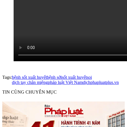
Tags:
bệnh sốt xuất huyết
bệnh sởi
sốt xuất huyết
soi
dịch tay chân miệng
pháp luật Việt Nam
dịch
phapluatplus.vn
TIN CÙNG CHUYÊN MỤC