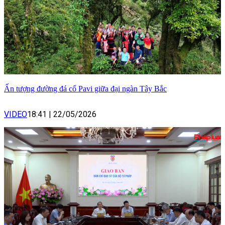
Ấn tượng đường đá cổ Pavi giữa đại ngàn Tây Bắc
VIDEO
18:41
|
22/05/2026