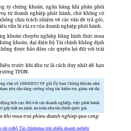
ông ty chứng khoán, ngân hàng khi phân phối
h vụ từ doanh nghiệp phát hành, chứ không có
hông chịu trách nhiệm về các vấn đề trả gốc,
hiếu vẫn là rủi ro của doanh nghiệp phát hành.
hứng khoán chuyên nghiệp bằng hình thức mua
chứng khoán, đại diện Bộ Tài chính khẳng định
không được bảo đảm các quyền lợi đối với trái
phiếu trước khi đầu tư là cách duy nhất để hạn
 trường TPDN.
công văn số 10059/BTC-VP gửi Ủy ban Chứng khoán nhà
am yêu cầu tăng cường công tác kiểm tra, giám sát thị
 động tích cực đối với các doanh nghiệp, việc phát hành
 gây mất an ninh, an toàn nền tài chính quốc gia.
-ro-khi-mua-trai-phieu-doanh-nghiep-qua-cong-
 rủi ro
Bộ Tài chính
mua trái phiếu doanh nghiệp