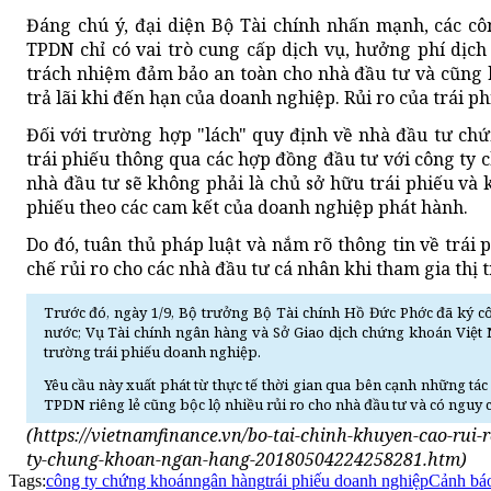
Đáng chú ý, đại diện Bộ Tài chính nhấn mạnh, các c
TPDN chỉ có vai trò cung cấp dịch vụ, hưởng phí dịc
trách nhiệm đảm bảo an toàn cho nhà đầu tư và cũng k
trả lãi khi đến hạn của doanh nghiệp. Rủi ro của trái p
Đối với trường hợp "lách" quy định về nhà đầu tư c
trái phiếu thông qua các hợp đồng đầu tư với công ty 
nhà đầu tư sẽ không phải là chủ sở hữu trái phiếu và 
phiếu theo các cam kết của doanh nghiệp phát hành.
Do đó, tuân thủ pháp luật và nắm rõ thông tin về trái 
chế rủi ro cho các nhà đầu tư cá nhân khi tham gia thị
Trước đó, ngày 1/9, Bộ trưởng Bộ Tài chính Hồ Đức Phớc đã ký 
nước; Vụ Tài chính ngân hàng và Sở Giao dịch chứng khoán Việt N
trường trái phiếu doanh nghiệp.
Yêu cầu này xuất phát từ thực tế thời gian qua bên cạnh những tác
TPDN riêng lẻ cũng bộc lộ nhiều rủi ro cho nhà đầu tư và có nguy cơ
(https://vietnamfinance.vn/bo-tai-chinh-khuyen-cao-rui
ty-chung-khoan-ngan-hang-20180504224258281.htm)
Tags:
công ty chứng khoán
ngân hàng
trái phiếu doanh nghiệp
Cảnh báo