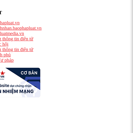
T
hapluat.vn
hnhan.baophapluat.vn
luatmedia.vn
 thông tin điện tử
 hội
 thông tin điện tử
h phủ
ư pháp