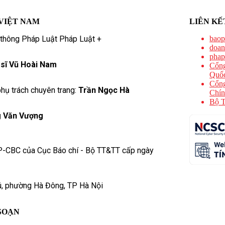
VIỆT NAM
LIÊN KẾ
 thông Pháp Luật Pháp Luật +
baop
doan
phap
 sĩ Vũ Hoài Nam
Cổng
Quốc
Cổng
hụ trách chuyên trang:
Trần Ngọc Hà
Chín
Bộ T
 Văn Vượng
P-CBC của Cục Báo chí - Bộ TT&TT cấp ngày
ú, phường Hà Đông, TP Hà Nội
SOẠN