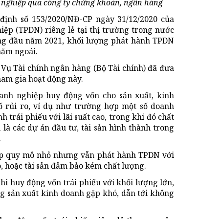
h nghiệp qua công ty chứng khoán, ngân hàng
 định số 153/2020/NĐ-CP ngày 31/12/2020 của
iệp (TPDN) riêng lẻ tại thị trường trong nước
áng đầu năm 2021, khối lượng phát hành TPDN
năm ngoái.
 Vụ Tài chính ngân hàng (Bộ Tài chính) đã đưa
ham gia hoạt động này.
oanh nghiệp huy động vốn cho sản xuất, kinh
ố rủi ro, ví dụ như trường hợp một số doanh
 trái phiếu với lãi suất cao, trong khi đó chất
 là các dự án đầu tư, tài sản hình thành trong
.
ệp quy mô nhỏ nhưng vẫn phát hành TPDN với
o, hoặc tài sản đảm bảo kém chất lượng.
hi huy động vốn trái phiếu với khối lượng lớn,
ộng sản xuất kinh doanh gặp khó, dẫn tới không