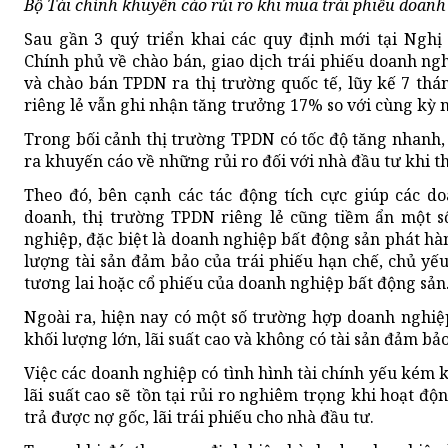
Bộ Tài chính khuyến cáo rủi ro khi mua trái phiếu doan
Sau gần 3 quý triển khai các quy định mới tại Nghị
Chính phủ về chào bán, giao dịch trái phiếu doanh ngh
và chào bán TPDN ra thị trường quốc tế, lũy kế 7 th
riêng lẻ vẫn ghi nhận tăng trưởng 17% so với cùng kỳ 
Trong bối cảnh thị trường TPDN có tốc độ tăng nhanh,
ra khuyến cáo về những rủi ro đối với nhà đầu tư khi t
Theo đó, bên cạnh các tác động tích cực giúp các d
doanh, thị trường TPDN riêng lẻ cũng tiềm ẩn một s
nghiệp, đặc biệt là doanh nghiệp bất động sản phát hành
lượng tài sản đảm bảo của trái phiếu hạn chế, chủ yếu
tương lai hoặc cổ phiếu của doanh nghiệp bất động sản
Ngoài ra, hiện nay có một số trường hợp doanh nghi
khối lượng lớn, lãi suất cao và không có tài sản đảm bả
Việc các doanh nghiệp có tình hình tài chính yếu kém k
lãi suất cao sẽ tồn tại rủi ro nghiêm trọng khi hoạt đ
trả được nợ gốc, lãi trái phiếu cho nhà đầu tư.