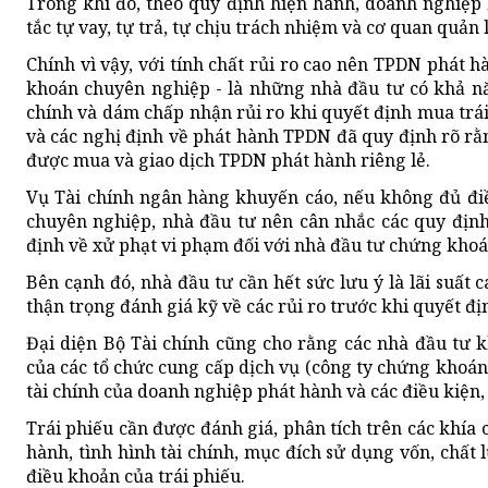
Trong khi đó, theo quy định hiện hành, doanh nghiệp 
tắc tự vay, tự trả, tự chịu trách nhiệm và cơ quan quả
Chính vì vậy, với tính chất rủi ro cao nên TPDN phát 
khoán chuyên nghiệp - là những nhà đầu tư có khả năn
chính và dám chấp nhận rủi ro khi quyết định mua trá
và các nghị định về phát hành TPDN đã quy định rõ r
được mua và giao dịch TPDN phát hành riêng lẻ.
Vụ Tài chính ngân hàng khuyến cáo, nếu không đủ đi
chuyên nghiệp, nhà đầu tư nên cân nhắc các quy định 
định về xử phạt vi phạm đối với nhà đầu tư chứng kho
Bên cạnh đó, nhà đầu tư cần hết sức lưu ý là lãi suất c
thận trọng đánh giá kỹ về các rủi ro trước khi quyết đị
Đại diện Bộ Tài chính cũng cho rằng các nhà đầu tư 
của các tổ chức cung cấp dịch vụ (công ty chứng khoán
tài chính của doanh nghiệp phát hành và các điều kiện,
Trái phiếu cần được đánh giá, phân tích trên các khía
hành, tình hình tài chính, mục đích sử dụng vốn, chất
điều khoản của trái phiếu.