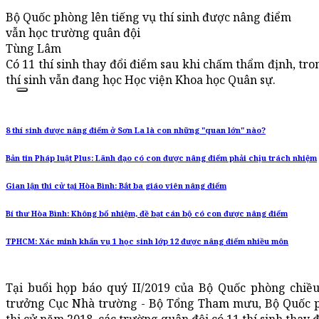
Bộ Quốc phòng lên tiếng vụ thí sinh được nâng điểm
vẫn học trường quân đội
Tùng Lâm
Có 11 thí sinh thay đổi điểm sau khi chấm thẩm định, tron
thí sinh vẫn đang học Học viện Khoa học Quân sự.
8 thí sinh được nâng điểm ở Sơn La là con những "quan lớn" nào?
Bản tin Pháp luật Plus: Lãnh đạo có con được nâng điểm phải chịu trách nhiệm
Gian lận thi cử tại Hòa Bình: Bắt ba giáo viên nâng điểm
Bí thư Hòa Bình: Không bổ nhiệm, đề bạt cán bộ có con được nâng điểm
TPHCM: Xác minh khẩn vụ 1 học sinh lớp 12 được nâng điểm nhiều môn
Tại buổi họp báo quý II/2019 của Bộ Quốc phòng chiề
trưởng Cục Nhà trường - Bộ Tổng Tham mưu, Bộ Quốc phò