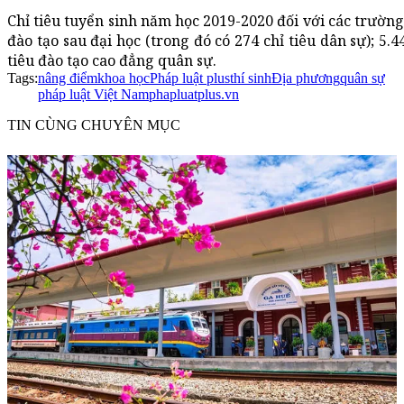
Chỉ tiêu tuyển sinh năm học 2019-2020 đối với các trường
đào tạo sau đại học (trong đó có 274 chỉ tiêu dân sự); 5.4
tiêu đào tạo cao đẳng quân sự.
Tags:
nâng điểm
khoa học
Pháp luật plus
thí sinh
Địa phương
quân sự
pháp luật Việt Nam
phapluatplus.vn
TIN CÙNG CHUYÊN MỤC