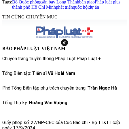
Tags:
Bộ Quốc phòng
sân bay Long Thành
bàn giao
Pháp luật plus
thành phố Hồ Chí Minh
phát triển
quốc hội
dự án
TIN CÙNG CHUYÊN MỤC
BÁO PHÁP LUẬT VIỆT NAM
Chuyên trang truyền thông Pháp Luật Pháp Luật +
Tổng Biên tập:
Tiến sĩ Vũ Hoài Nam
Phó Tổng Biên tập phụ trách chuyên trang:
Trần Ngọc Hà
Tổng Thư ký:
Hoàng Văn Vượng
Giấy phép số: 27/GP-CBC của Cục Báo chí - Bộ TT&TT cấp
ngày 17/9/2024