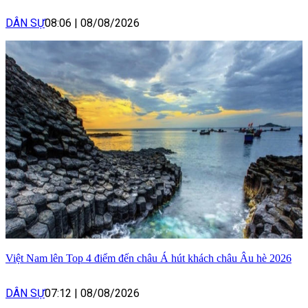
DÂN SỰ
08:06
|
08/08/2026
Việt Nam lên Top 4 điểm đến châu Á hút khách châu Âu hè 2026
DÂN SỰ
07:12
|
08/08/2026