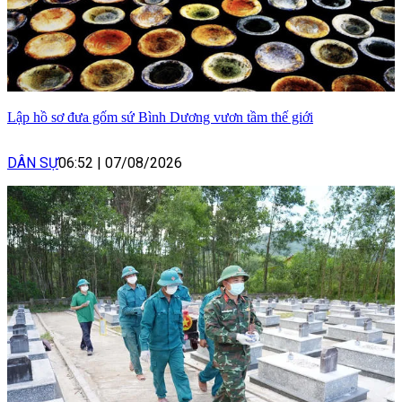
Lập hồ sơ đưa gốm sứ Bình Dương vươn tầm thế giới
DÂN SỰ
06:52
|
07/08/2026