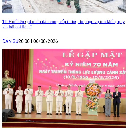
TP Huế kêu gọi nhân dân cung cấp thông tin phục vụ tìm kiếm, quy
tập hài cốt liệt sĩ
DÂN SỰ
20:00
|
06/08/2026