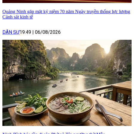
Quảng Ninh gặp mặt kỷ niệm 70 năm Ngày truyền thống lực lượng
Cảnh sát kinh tế
DÂN SỰ
19:49
|
06/08/2026