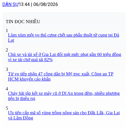
DÂN SỰ
13:44
|
06/08/2026
TIN ĐỌC NHIỀU
1
Lùm xùm một vụ thú cưng chết sau phẫu thuật tử cung tại Đà
Lạt
2
Chủ xe và tài xế ở Gia Lai đối mặt mức phạt gần 60 triệu đồng
vì xe tải chở quá tải 82%
3
Từ vụ tiếp nhận 47 công dân bị Mỹ trục xuất, Công an TP
HCM khuyến cáo khẩn
4
Cháy bãi tập kết xe máy cũ ở Dĩ An trong đêm, nhiều phương
tiện bị thiêu rụi
5
Ưu tiên cấp mã số vùng trồng nông sản cho Đắk Lắk, Gia Lai
và Lâm Đồng