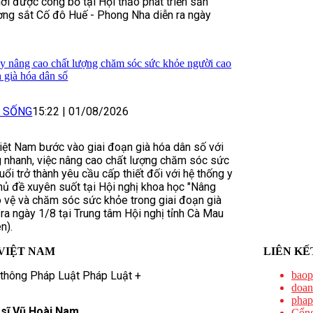
ới được công bố tại Hội thảo phát triển sản
ờng sắt Cố đô Huế - Phong Nha diễn ra ngày
y nâng cao chất lượng chăm sóc sức khỏe người cao
h già hóa dân số
I SỐNG
15:22
|
01/08/2026
iệt Nam bước vào giai đoạn già hóa dân số với
g nhanh, việc nâng cao chất lượng chăm sóc sức
ổi trở thành yêu cầu cấp thiết đối với hệ thống y
chủ đề xuyên suốt tại Hội nghị khoa học "Nâng
 vệ và chăm sóc sức khỏe trong giai đoạn già
 ra ngày 1/8 tại Trung tâm Hội nghị tỉnh Cà Mau
n).
VIỆT NAM
LIÊN KẾ
 thông Pháp Luật Pháp Luật +
baop
doan
phap
 sĩ Vũ Hoài Nam
Cổng