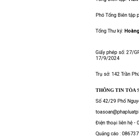
Phó Tổng Biên tập p
Tổng Thư ký:
Hoàng
Giấy phép số: 27/G
17/9/2024
Trụ sở: 142 Trần Ph
THÔNG TIN TÒA 
Số 42/29 Phố Nguyễ
toasoan@phapluatpl
Điện thoại liên hệ 
Quảng cáo : 08673