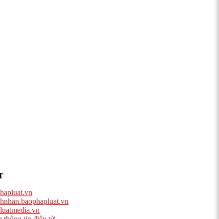
T
hapluat.vn
hnhan.baophapluat.vn
luatmedia.vn
 thông tin điện tử