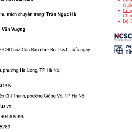
Quốc
Cổng
hụ trách chuyên trang:
Trần Ngọc Hà
Chín
Bộ T
 Văn Vượng
P-CBC của Cục Báo chí - Bộ TT&TT cấp ngày
ú, phường Hà Đông, TP Hà Nội
SOẠN
n Chí Thanh, phường Giảng Võ, TP. Hà Nội
us.vn
- 0904309996
78789