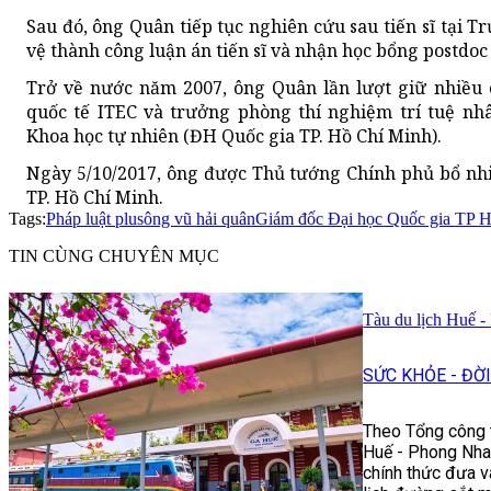
Sau đó, ông Quân tiếp tục nghiên cứu sau tiến sĩ tại 
vệ thành công luận án tiến sĩ và nhận học bổng postdo
Trở về nước năm 2007, ông Quân lần lượt giữ nhiều
quốc tế ITEC và trưởng phòng thí nghiệm trí tuệ n
Khoa học tự nhiên (ĐH Quốc gia TP. Hồ Chí Minh).
Ngày 5/10/2017, ông được Thủ tướng Chính phủ bổ nh
TP. Hồ Chí Minh.
Tags:
Pháp luật plus
ông vũ hải quân
Giám đốc Đại học Quốc gia TP 
TIN CÙNG CHUYÊN MỤC
Tàu du lịch Huế -
SỨC KHỎE - ĐỜ
Theo Tổng công t
Huế - Phong Nha:
chính thức đưa v