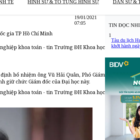
NH TẾ
HÌNH SỰ & TỐ TỤNG HÌNH SỰ
DÂN SỰ & 
19/01/2021
07:05
TIN ĐỌC NH
ốc gia TP Hồ Chí Minh
1
Tàu du lịch H
khởi hành ngà
 nghiệp khoa toán - tin Trường ĐH Khoa học
định bổ nhiệm ông Vũ Hải Quân, Phó Giám
nh giữ chức Giám đốc của Đại học này.
 nghiệp khoa toán - tin Trường ĐH Khoa học