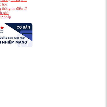
 hội
 thông tin điện tử
h phủ
ư pháp