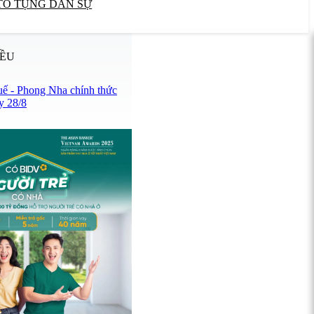
TỐ TỤNG DÂN SỰ
IỀU
uế - Phong Nha chính thức
y 28/8