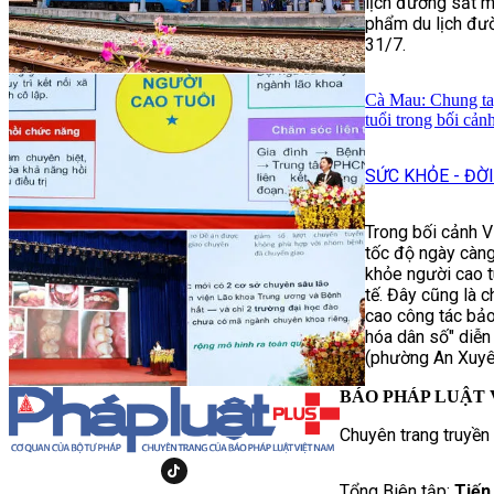
lịch đường sắt m
phẩm du lịch đư
31/7.
Cà Mau: Chung ta
tuổi trong bối cản
SỨC KHỎE - ĐỜ
Trong bối cảnh V
tốc độ ngày càn
khỏe người cao tu
tế. Đây cũng là 
cao công tác bảo
hóa dân số" diễn
(phường An Xuyê
BÁO PHÁP LUẬT 
Chuyên trang truyền
Tổng Biên tập:
Tiến