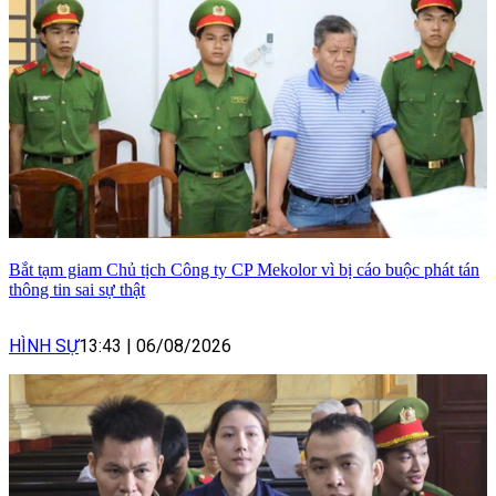
Bắt tạm giam Chủ tịch Công ty CP Mekolor vì bị cáo buộc phát tán
thông tin sai sự thật
HÌNH SỰ
13:43
|
06/08/2026