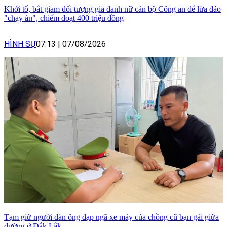
Khởi tố, bắt giam đối tượng giả danh nữ cán bộ Công an để lừa đảo
"chạy án", chiếm đoạt 400 triệu đồng
HÌNH SỰ
07:13
|
07/08/2026
Tạm giữ người đàn ông đạp ngã xe máy của chồng cũ bạn gái giữa
đường ở Đắk Lắk