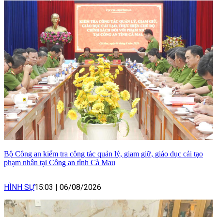
Bộ Công an kiểm tra công tác quản lý, giam giữ, giáo dục cải tạo
phạm nhân tại Công an tỉnh Cà Mau
HÌNH SỰ
15:03
|
06/08/2026