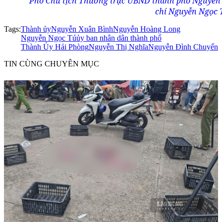
Phó Chủ tịch Thường trực UBND thành phố Nguyễn 
chí Nguyễn Ngọc 
Tags:
Thành ủy
Nguyễn Xuân Bình
Nguyễn Hoàng Long
Nguyễn Ngọc Tú
ủy ban nhân dân thành phố
Thành Ủy Hải Phòng
Nguyễn Thị Nghĩa
Nguyễn Đình Chuyến
TIN CÙNG CHUYÊN MỤC