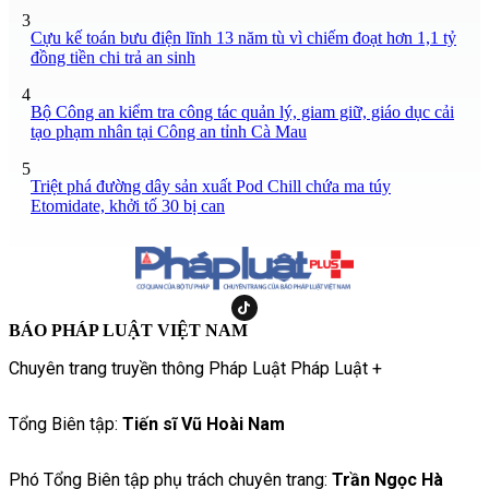
3
Cựu kế toán bưu điện lĩnh 13 năm tù vì chiếm đoạt hơn 1,1 tỷ
đồng tiền chi trả an sinh
4
Bộ Công an kiểm tra công tác quản lý, giam giữ, giáo dục cải
tạo phạm nhân tại Công an tỉnh Cà Mau
5
Triệt phá đường dây sản xuất Pod Chill chứa ma túy
Etomidate, khởi tố 30 bị can
BÁO PHÁP LUẬT VIỆT NAM
Chuyên trang truyền thông Pháp Luật Pháp Luật +
Tổng Biên tập:
Tiến sĩ Vũ Hoài Nam
Phó Tổng Biên tập phụ trách chuyên trang:
Trần Ngọc Hà