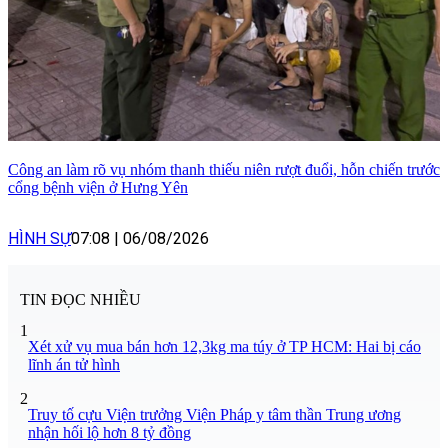
Công an làm rõ vụ nhóm thanh thiếu niên rượt đuổi, hỗn chiến trước
cổng bệnh viện ở Hưng Yên
HÌNH SỰ
07:08
|
06/08/2026
TIN ĐỌC NHIỀU
1
Xét xử vụ mua bán hơn 12,3kg ma túy ở TP HCM: Hai bị cáo
lĩnh án tử hình
2
Truy tố cựu Viện trưởng Viện Pháp y tâm thần Trung ương
nhận hối lộ hơn 8 tỷ đồng