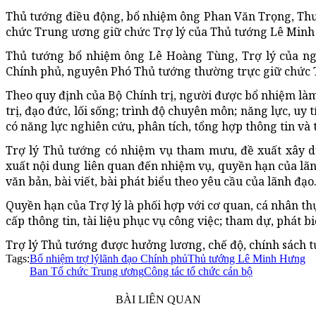
Thủ tướng điều động, bổ nhiệm ông
Phan Văn Trọng, Th
chức Trung ương giữ chức Trợ lý của
Thủ tướng Lê Min
Thủ tướng bổ nhiệm ông Lê Hoàng Tùng, Trợ lý của ng
Chính phủ,
nguyên Phó Thủ tướng thường trực
giữ chức 
Theo quy định của Bộ Chính trị, người được bổ nhiệm là
trị, đạo đức, lối sống; trình độ chuyên môn; năng lực, uy 
có năng lực nghiên cứu, phân tích, tổng hợp thông tin và
Trợ lý Thủ tướng có nhiệm vụ tham mưu, đề xuất xây d
xuất nội dung liên quan đến nhiệm vụ, quyền hạn của lãnh
văn bản, bài viết, bài phát biểu theo yêu cầu của lãnh đạo
Quyền hạn của Trợ lý là phối hợp với cơ quan, cá nhân thự
cấp thông tin, tài liệu phục vụ công việc; tham dự, phát b
Trợ lý Thủ tướng được hưởng lương, chế độ, chính sách 
Tags:
Bổ nhiệm trợ lý
lãnh đạo Chính phủ
Thủ tướng Lê Minh Hưng
Ban Tổ chức Trung ương
Công tác tổ chức cán bộ
BÀI LIÊN QUAN