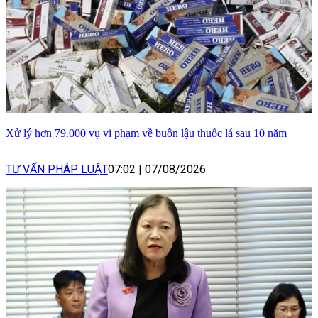
Xử lý hơn 79.000 vụ vi phạm về buôn lậu thuốc lá sau 10 năm
TƯ VẤN PHÁP LUẬT
07:02
|
07/08/2026