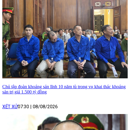
Chủ tập đoàn khoáng sản lĩnh 10 năm tù trong vụ khai thác khoáng
sản trị giá 1.500 tỷ đồng
XÉT XỬ
07:30
|
08/08/2026