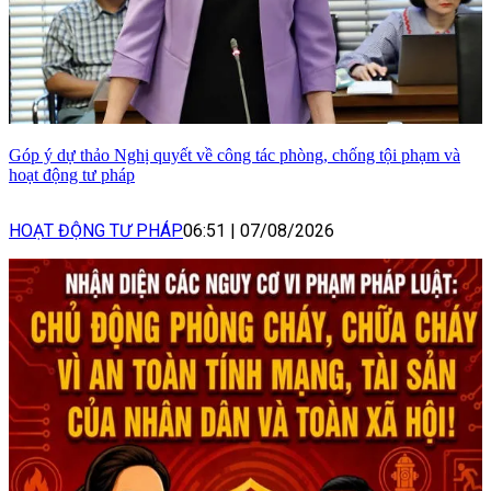
Góp ý dự thảo Nghị quyết về công tác phòng, chống tội phạm và
hoạt động tư pháp
HOẠT ĐỘNG TƯ PHÁP
06:51
|
07/08/2026