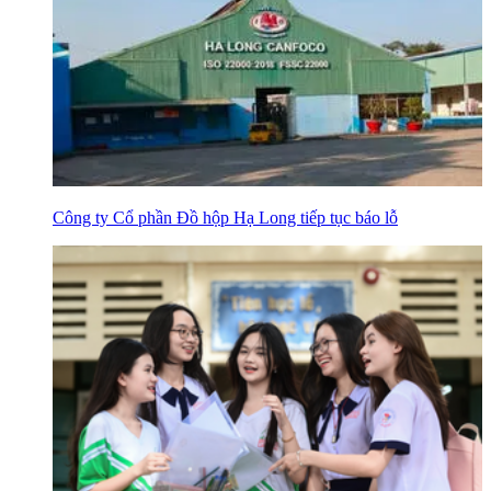
Công ty Cổ phần Đồ hộp Hạ Long tiếp tục báo lỗ