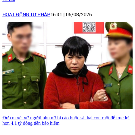
HOẠT ĐỘNG TƯ PHÁP
16:31
|
06/08/2026
Đưa ra xét xử người phụ nữ bị cáo buộc sát hại con ruột để trục lợi
hơn 4,1 tỷ đồng tiền bảo hiểm