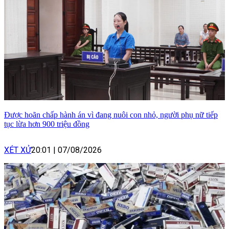
Được hoãn chấp hành án vì đang nuôi con nhỏ, người phụ nữ tiếp
tục lừa hơn 900 triệu đồng
XÉT XỬ
20:01
|
07/08/2026