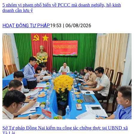
5 nhóm vi phạm phổ biến về PCCC mà doanh nghiệp, hộ kinh
doanh cần lưu ý
HOẠT ĐỘNG TƯ PHÁP
19:53
|
06/08/2026
Sở Tư pháp Đồng Nai kiểm tra công tác chứng thực tại UBND xã
Tà Lài