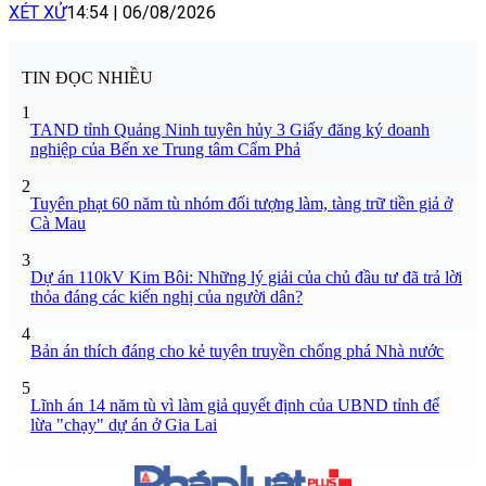
XÉT XỬ
14:54
|
06/08/2026
TIN ĐỌC NHIỀU
1
TAND tỉnh Quảng Ninh tuyên hủy 3 Giấy đăng ký doanh
nghiệp của Bến xe Trung tâm Cẩm Phả
2
Tuyên phạt 60 năm tù nhóm đối tượng làm, tàng trữ tiền giả ở
Cà Mau
3
Dự án 110kV Kim Bôi: Những lý giải của chủ đầu tư đã trả lời
thỏa đáng các kiến nghị của người dân?
4
Bản án thích đáng cho kẻ tuyên truyền chống phá Nhà nước
5
Lĩnh án 14 năm tù vì làm giả quyết định của UBND tỉnh để
lừa "chạy" dự án ở Gia Lai