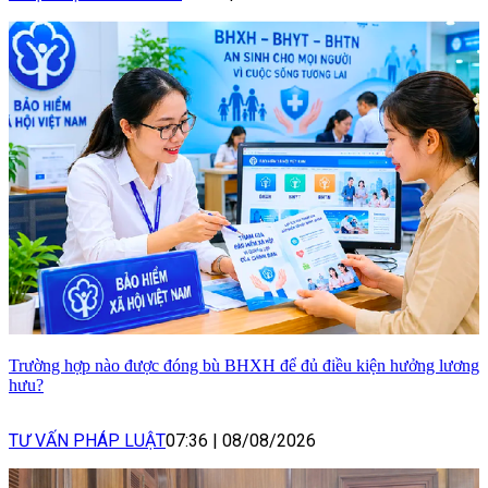
Trường hợp nào được đóng bù BHXH để đủ điều kiện hưởng lương
hưu?
TƯ VẤN PHÁP LUẬT
07:36
|
08/08/2026