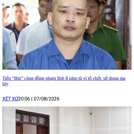
Tiến “Bịp” cùng đồng phạm lĩnh 8 năm tù vì tổ chức sử dụng ma
túy
XÉT XỬ
20:06
|
07/08/2026