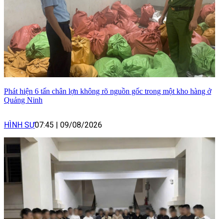
Phát hiện 6 tấn chân lợn không rõ nguồn gốc trong một kho hàng ở
Quảng Ninh
HÌNH SỰ
07:45
|
09/08/2026