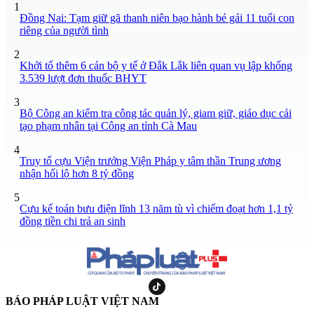
1
Đồng Nai: Tạm giữ gã thanh niên bạo hành bé gái 11 tuổi con
riêng của người tình
2
Khởi tố thêm 6 cán bộ y tế ở Đắk Lắk liên quan vụ lập khống
3.539 lượt đơn thuốc BHYT
3
Bộ Công an kiểm tra công tác quản lý, giam giữ, giáo dục cải
tạo phạm nhân tại Công an tỉnh Cà Mau
4
Truy tố cựu Viện trưởng Viện Pháp y tâm thần Trung ương
nhận hối lộ hơn 8 tỷ đồng
5
Cựu kế toán bưu điện lĩnh 13 năm tù vì chiếm đoạt hơn 1,1 tỷ
đồng tiền chi trả an sinh
BÁO PHÁP LUẬT VIỆT NAM