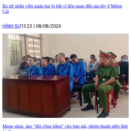
Ba nữ nhân viên quán bar bị bắt vì liên quan đến ma túy ở Móng
Cái
HÌNH SỰ
13:23
|
08/08/2026
Mang súng, dao "đòi công bằng" cho bạn gái, nhóm thanh niên lĩnh