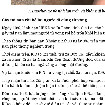
K.Đaochạy xe về nhà lẩn trốn và không đi b
Gây tai nạn rồi bỏ lại người đi cùng tử vong
Ngày 10/6, lãnh đạo UBND xã Ia Pnôn, tỉnh Gia Lai cho 
gây tai nạn làm một người tử vong rồi bỏ trốn khỏi hiện 
Theo thông tin ban đầu, khoảng 23h00 ngày 9/6, trên tuy
nạn giao thông nghiêm trọng.
Thời điểm trên, K.Đao (21 tuổi, trú xã Đức Cơ) điều khiển
xã Ia Pnôn đi xã Ia Nan. Khi đến đoạn đường dốc, cua co
đường khiến cả hai ngã văng xuống mặt đường.
Vụ tai nạn khiến em K.N. tử vong tại chỗ. Sau tai nạn, K.
Tiếp nhận tin báo, Công an xã Ia Pnôn phối hợp với lực l
tiến hành khám nghiệm hiện trường, rà soát hệ thống cam
Đến trưa 10/6, lực lượng chức năng xác định K.Đao đang l
công an, người này khai nhận sau khi xảy ra tai nạn đã 
K.Đao không đến cơ sở y tế điều trị các vết thương nhằm 