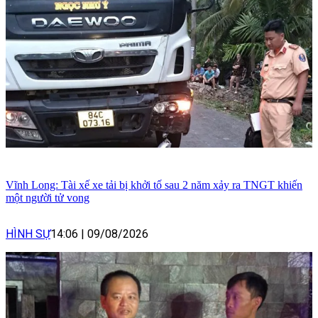
Vĩnh Long: Tài xế xe tải bị khởi tố sau 2 năm xảy ra TNGT khiến
một người tử vong
HÌNH SỰ
14:06
|
09/08/2026