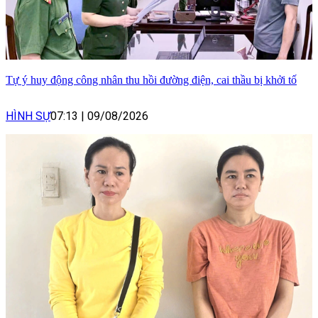
Tự ý huy động công nhân thu hồi đường điện, cai thầu bị khởi tố
HÌNH SỰ
07:13
|
09/08/2026