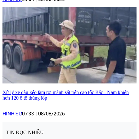
Xử lý xe đầu kéo làm rơi mảnh sắt trên cao tốc Bắc - Nam khiến
hơn 120 ô tô thủng lốp
HÌNH SỰ
07:33
|
08/08/2026
TIN ĐỌC NHIỀU