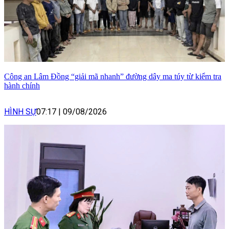
Công an Lâm Đồng “giải mã nhanh” đường dây ma túy từ kiểm tra
hành chính
HÌNH SỰ
07:17
|
09/08/2026