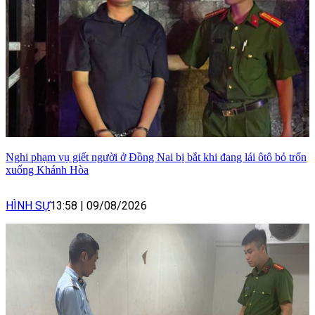
Nghi phạm vụ giết người ở Đồng Nai bị bắt khi đang lái ôtô bỏ trốn
xuống Khánh Hòa
HÌNH SỰ
13:58
|
09/08/2026