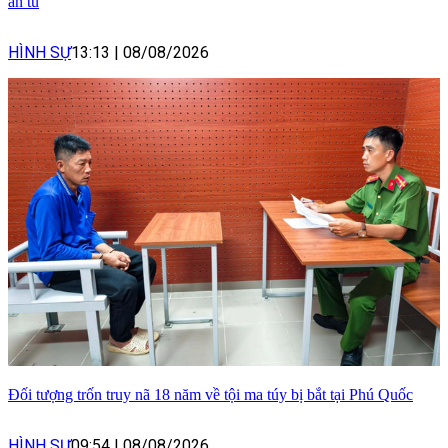
án tù
HÌNH SỰ
13:13
|
08/08/2026
Đối tượng trốn truy nã 18 năm về tội ma túy bị bắt tại Phú Quốc
HÌNH SỰ
09:54
|
08/08/2026