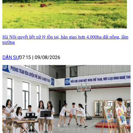
Hà Nội quyết liệt xử lý tồn tại, bàn giao hơn 4.000ha đất nông, lâm
trường
DÂN SỰ
07:15
|
09/08/2026