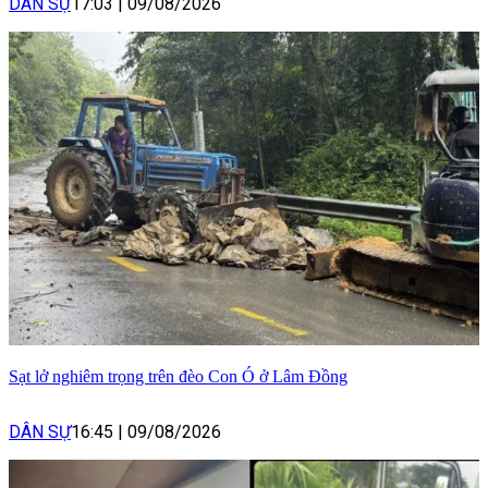
DÂN SỰ
17:03
|
09/08/2026
Sạt lở nghiêm trọng trên đèo Con Ó ở Lâm Đồng
DÂN SỰ
16:45
|
09/08/2026