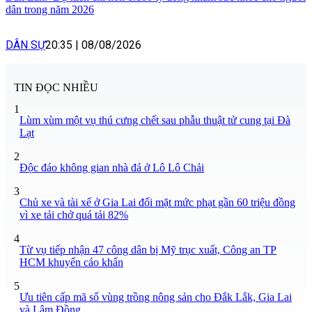
dân trong năm 2026
DÂN SỰ
20:35
|
08/08/2026
TIN ĐỌC NHIỀU
1
Lùm xùm một vụ thú cưng chết sau phẫu thuật tử cung tại Đà
Lạt
2
Độc đáo không gian nhà đá ở Lô Lô Chải
3
Chủ xe và tài xế ở Gia Lai đối mặt mức phạt gần 60 triệu đồng
vì xe tải chở quá tải 82%
4
Từ vụ tiếp nhận 47 công dân bị Mỹ trục xuất, Công an TP
HCM khuyến cáo khẩn
5
Ưu tiên cấp mã số vùng trồng nông sản cho Đắk Lắk, Gia Lai
và Lâm Đồng