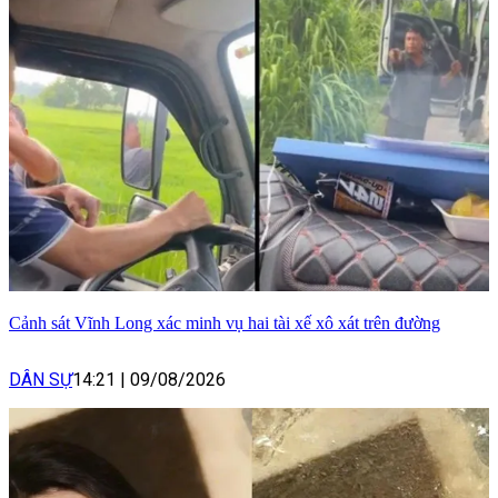
Cảnh sát Vĩnh Long xác minh vụ hai tài xế xô xát trên đường
DÂN SỰ
14:21
|
09/08/2026