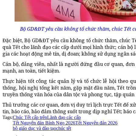
Bộ GD&ĐT yêu cầu không tổ chức thăm, chúc Tết cấ
Đặc biệt, Bộ GD&ĐT yêu cầu không tổ chức thăm, chúc Tế
quà Tết cho lãnh đạo các cấp dưới mọi hình thức; cán bộ 
gia các hoạt động mê tín, dị đoan; không sử dụng ngân sá
Cán bộ, đảng viên, nhất là người đứng đầu cơ quan, đơn 
mạnh, an toàn, tiết kiệm.
Thực hiện tốt công tác quản lý và tổ chức lễ hội theo q
thống, hội nghị tổng kết năm, gặp mặt đầu năm, Tết trồng 
truyền thống văn hóa của dân tộc và phong tục, tập quán
Thủ trưởng các cơ quan, đơn vị duy trì lịch trực Tết để x
tin, báo cáo, bảo đảm thông suốt trong dịp nghỉ Tết; báo c
Tags:
Chúc Tết cấp trên
Lãnh đạo các cấp
Tết Nguyên đán Bính Ngọ 2026
Tết Nguyên đán 2026
bộ giáo dục và đào tạo
chúc tết