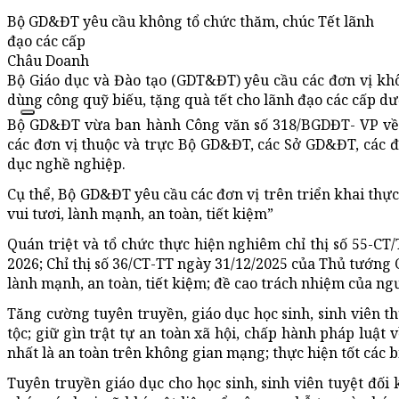
Bộ GD&ĐT yêu cầu không tổ chức thăm, chúc Tết lãnh
đạo các cấp
Châu Doanh
Bộ Giáo dục và Đào tạo (GDT&ĐT) yêu cầu các đơn vị kh
dùng công quỹ biếu, tặng quà tết cho lãnh đạo các cấp dư
Bộ GD&ĐT vừa ban hành Công văn số 318/BGDĐT- VP về v
các đơn vị thuộc và trực Bộ GD&ĐT, các Sở GD&ĐT, các đạ
dục nghề nghiệp.
Cụ thể, Bộ GD&ĐT yêu cầu các đơn vị trên triển khai thự
vui tươi, lành mạnh, an toàn, tiết kiệm”
Quán triệt và tổ chức thực hiện nghiêm chỉ thị số 55-C
2026; Chỉ thị số 36/CT-TT ngày 31/12/2025 của Thủ tướng
lành mạnh, an toàn, tiết kiệm; đề cao trách nhiệm của n
Tăng cường tuyên truyền, giáo dục học sinh, sinh viên t
tộc; giữ gìn trật tự an toàn xã hội, chấp hành pháp luật 
nhất là an toàn trên không gian mạng; thực hiện tốt các 
Tuyên truyền giáo dục cho học sinh, sinh viên tuyệt đối