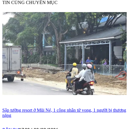
TIN CÙNG CHUYÊN MỤC
Sập tường resort ở Mũi Né, 1 công nhân tử vong, 1 người bị thương
nặng