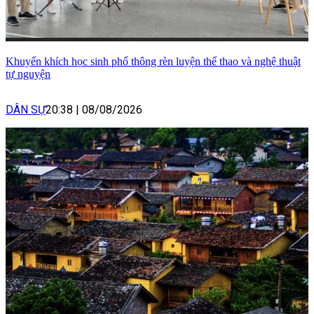
Khuyến khích học sinh phổ thông rèn luyện thể thao và nghệ thuật
tự nguyện
DÂN SỰ
20:38
|
08/08/2026