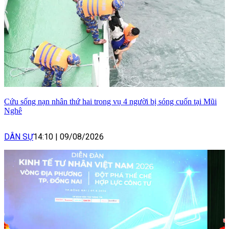
Cứu sống nạn nhân thứ hai trong vụ 4 người bị sóng cuốn tại Mũi
Nghê
DÂN SỰ
14:10
|
09/08/2026