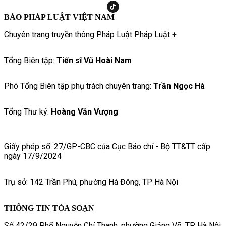
BÁO PHÁP LUẬT VIỆT NAM
Chuyên trang truyền thông Pháp Luật Pháp Luật +
Tổng Biên tập:
Tiến sĩ Vũ Hoài Nam
Phó Tổng Biên tập phụ trách chuyên trang:
Trần Ngọc Hà
Tổng Thư ký:
Hoàng Văn Vượng
Giấy phép số: 27/GP-CBC của Cục Báo chí - Bộ TT&TT cấp
ngày 17/9/2024
Trụ sở: 142 Trần Phú, phường Hà Đông, TP Hà Nội
THÔNG TIN TÒA SOẠN
Số 42/29 Phố Nguyễn Chí Thanh, phường Giảng Võ, TP. Hà Nội