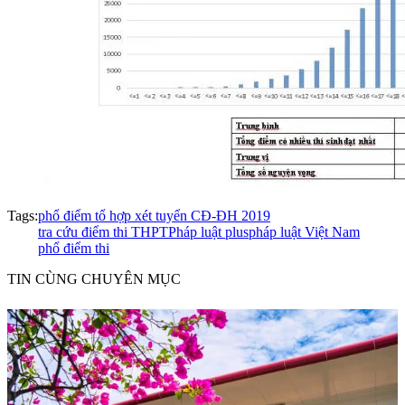
Tags:
phổ điểm tổ hợp xét tuyển CĐ-ĐH 2019
tra cứu điểm thi THPT
Pháp luật plus
pháp luật Việt Nam
phổ điểm thi
TIN CÙNG CHUYÊN MỤC