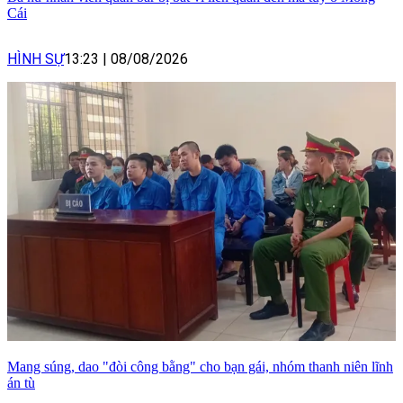
Cái
HÌNH SỰ
13:23
|
08/08/2026
Mang súng, dao "đòi công bằng" cho bạn gái, nhóm thanh niên lĩnh
án tù