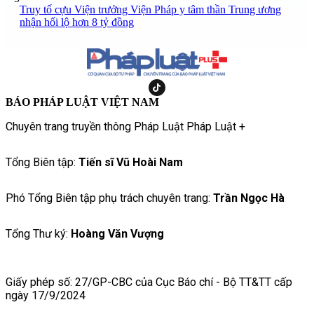
Truy tố cựu Viện trưởng Viện Pháp y tâm thần Trung ương
nhận hối lộ hơn 8 tỷ đồng
BÁO PHÁP LUẬT VIỆT NAM
Chuyên trang truyền thông Pháp Luật Pháp Luật +
Tổng Biên tập:
Tiến sĩ Vũ Hoài Nam
Phó Tổng Biên tập phụ trách chuyên trang:
Trần Ngọc Hà
Tổng Thư ký:
Hoàng Văn Vượng
Giấy phép số: 27/GP-CBC của Cục Báo chí - Bộ TT&TT cấp
ngày 17/9/2024