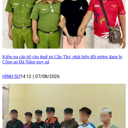
Kiểm tra căn hộ cho thuê tại Cần Thơ, phát hiện đối tượng đang bị
Công an Đà Nẵng truy nã
HÌNH SỰ
14:12
|
07/08/2026