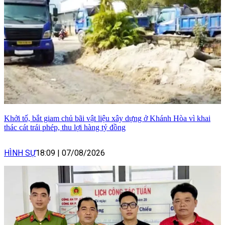
Khởi tố, bắt giam chủ bãi vật liệu xây dựng ở Khánh Hòa vì khai
thác cát trái phép, thu lợi hàng tỷ đồng
HÌNH SỰ
18:09
|
07/08/2026