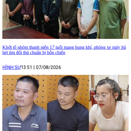
Khởi tố nhóm thanh niên 17 tuổi mang hung khí, phóng xe máy hú
hét tìm đối thủ chuẩn bị hỗn chiến
HÌNH SỰ
13:51
|
07/08/2026