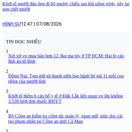
Khởi tố người đàn ông đi bộ ngược chiều sau khi uống rượu, gây tai
nạn chết người
HÌNH SỰ
12:47
|
07/08/2026
TIN ĐỌC NHIỀU
1
Xét xử vụ mua bán hơn 12,3kg ma túy ở TP HCM: Hai bị cáo
lĩnh án tử hình
2
Đồng Nai: Tạm giữ gã thanh niên bạo hành bé gái 11 tuổi con
riêng của người tình
3
Khởi tố thêm 6 cán bộ y tế ở Đắk Lắk liên quan vụ lập khống
3.539 lượt đơn thuốc BHYT
4
Bộ Công an kiểm tra công tác quản lý, giam giữ, giáo dục cải
tạo phạm nhân tại Công an tỉnh Cà Mau
5