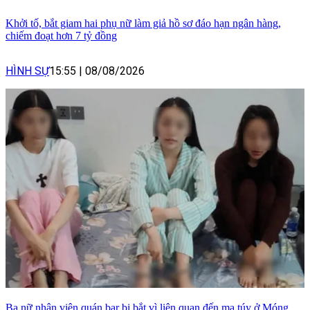
Khởi tố, bắt giam hai phụ nữ làm giả hồ sơ đáo hạn ngân hàng,
chiếm đoạt hơn 7 tỷ đồng
HÌNH SỰ
15:55
|
08/08/2026
Ba nữ nhân viên quán bar bị bắt vì liên quan đến ma túy ở Móng