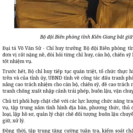
Bộ đội Biên phòng tỉnh Kiên Giang bắt giữ 
Đại tá Võ Văn Sử - Chỉ huy trưởng Bộ đội Biên phòng tỉn
đơn vị rất nặng nề, đòi hỏi từng chỉ huy, cán bộ, chiến 
tốt nhiệm vụ.
Trước hết, Bộ chỉ huy tiếp tục quán triệt, tổ chức thực 
trên và của tỉnh ủy, UBND tỉnh về công tác đấu tranh phò
nâng cao trách nhiệm cho cán bộ, chiến sỹ, đề cao trách 
tranh chống xuất nhập cảnh trái phép, buôn lậu, vận chuy
Chủ trì phối hợp chặt chẽ với các lực lượng chức năng tra
vụ, tập trung nắm tình hình địa bàn, phương thức, thủ đ
loại, lập hồ sơ, quản lý chặt chẽ đối tượng buôn lậu chu
giữ, xử lý.
Đồng thời, tập trung tăng cường tuần tra, kiểm soát chặ