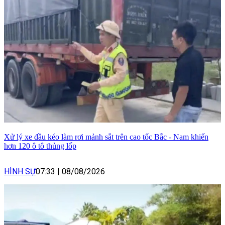
Xử lý xe đầu kéo làm rơi mảnh sắt trên cao tốc Bắc - Nam khiến
hơn 120 ô tô thủng lốp
HÌNH SỰ
07:33
|
08/08/2026