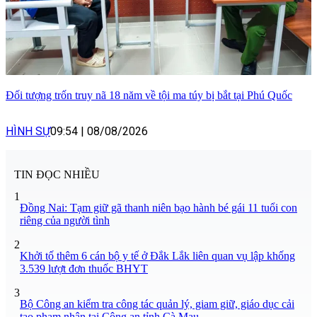
Đối tượng trốn truy nã 18 năm về tội ma túy bị bắt tại Phú Quốc
HÌNH SỰ
09:54
|
08/08/2026
TIN ĐỌC NHIỀU
1
Đồng Nai: Tạm giữ gã thanh niên bạo hành bé gái 11 tuổi con
riêng của người tình
2
Khởi tố thêm 6 cán bộ y tế ở Đắk Lắk liên quan vụ lập khống
3.539 lượt đơn thuốc BHYT
3
Bộ Công an kiểm tra công tác quản lý, giam giữ, giáo dục cải
tạo phạm nhân tại Công an tỉnh Cà Mau