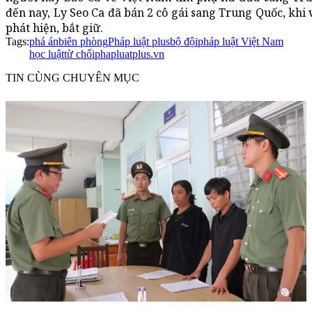
đến nay, Ly Seo Ca đã bán 2 cô gái sang Trung Quốc, khi
phát hiện, bắt giữ.
Tags:
phá án
biên phòng
Pháp luật plus
bộ đội
pháp luật Việt Nam
học luật
từ chối
phapluatplus.vn
TIN CÙNG CHUYÊN MỤC