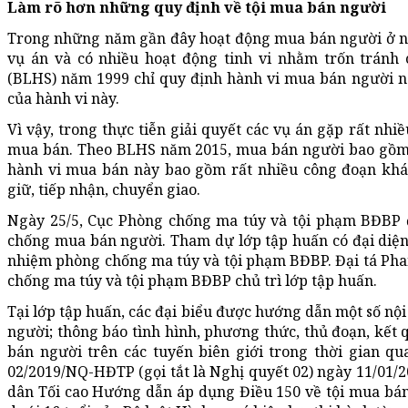
Làm rõ hơn những quy định về tội mua bán người
Trong những năm gần đây hoạt động mua bán người ở nướ
vụ án và có nhiều hoạt động tinh vi nhằm trốn tránh 
(BLHS) năm 1999 chỉ quy định hành vi mua bán người n
của hành vi này.
Vì vậy, trong thực tiễn giải quyết các vụ án gặp rất nh
mua bán. Theo BLHS năm 2015, mua bán người bao gồm h
hành vi mua bán này bao gồm rất nhiều công đoạn khá
giữ, tiếp nhận, chuyển giao.
Ngày 25/5, Cục Phòng chống ma túy và tội phạm BĐBP đ
chống mua bán người. Tham dự lớp tập huấn có đại diện 
nhiệm phòng chống ma túy và tội phạm BĐBP. Đại tá Ph
chống ma túy và tội phạm BĐBP chủ trì lớp tập huấn.
Tại lớp tập huấn, các đại biểu được hướng dẫn một số nộ
người; thông báo tình hình, phương thức, thủ đoạn, kết
bán người trên các tuyến biên giới trong thời gian q
02/2019/NQ-HĐTP (gọi tắt là Nghị quyết 02) ngày 11/01
dân Tối cao Hướng dẫn áp dụng Điều 150 về tội mua bán