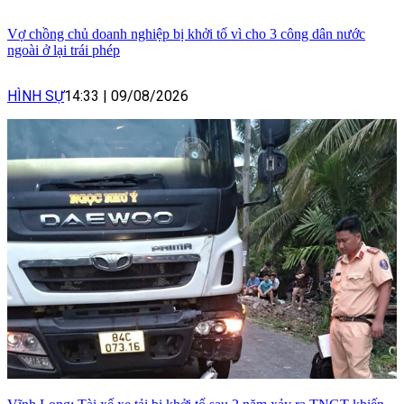
Vợ chồng chủ doanh nghiệp bị khởi tố vì cho 3 công dân nước
ngoài ở lại trái phép
HÌNH SỰ
14:33
|
09/08/2026