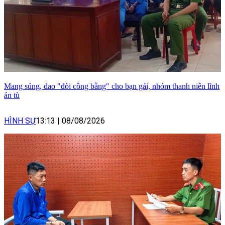
Mang súng, dao "đòi công bằng" cho bạn gái, nhóm thanh niên lĩnh
án tù
HÌNH SỰ
13:13
|
08/08/2026