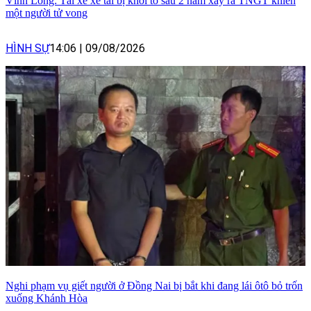
Vĩnh Long: Tài xế xe tải bị khởi tố sau 2 năm xảy ra TNGT khiến
một người tử vong
HÌNH SỰ
14:06
|
09/08/2026
Nghi phạm vụ giết người ở Đồng Nai bị bắt khi đang lái ôtô bỏ trốn
xuống Khánh Hòa