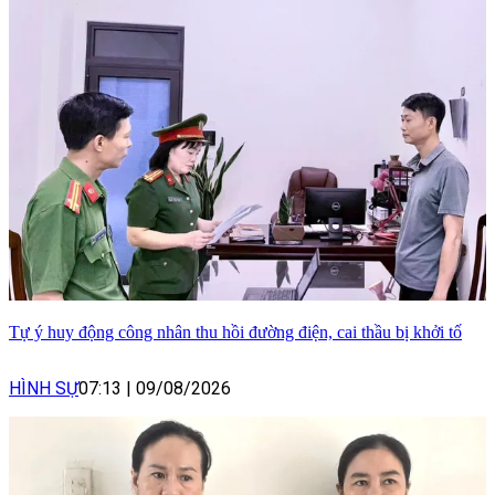
Tự ý huy động công nhân thu hồi đường điện, cai thầu bị khởi tố
HÌNH SỰ
07:13
|
09/08/2026