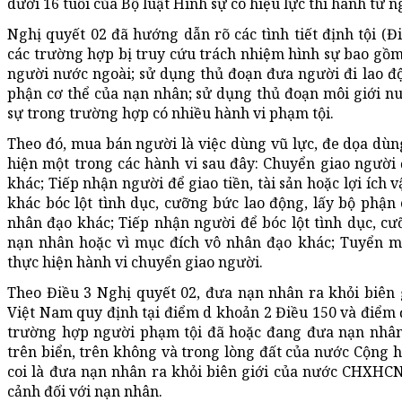
dưới 16 tuổi của Bộ luật Hình sự có hiệu lực thi hành từ n
Nghị quyết 02 đã hướng dẫn rõ các tình tiết định tội (Đi
các trường hợp bị truy cứu trách nhiệm hình sự bao gồm
người nước ngoài; sử dụng thủ đoạn đưa người đi lao đ
phận cơ thể của nạn nhân; sử dụng thủ đoạn môi giới nu
sự trong trường hợp có nhiều hành vi phạm tội.
Theo đó, mua bán người là việc dùng vũ lực, đe dọa dùng
hiện một trong các hành vi sau đây: Chuyển giao người để
khác; Tiếp nhận người để giao tiền, tài sản hoặc lợi ích
khác bóc lột tình dục, cưỡng bức lao động, lấy bộ phận
nhân đạo khác; Tiếp nhận người để bóc lột tình dục, cư
nạn nhân hoặc vì mục đích vô nhân đạo khác; Tuyển m
thực hiện hành vi chuyển giao người.
Theo Điều 3 Nghị quyết 02, đưa nạn nhân ra khỏi biên 
Việt Nam quy định tại điểm d khoản 2 Điều 150 và điểm đ
trường hợp người phạm tội đã hoặc đang đưa nạn nhân r
trên biển, trên không và trong lòng đất của nước Cộng 
coi là đưa nạn nhân ra khỏi biên giới của nước CHXHCN
cảnh đối với nạn nhân.