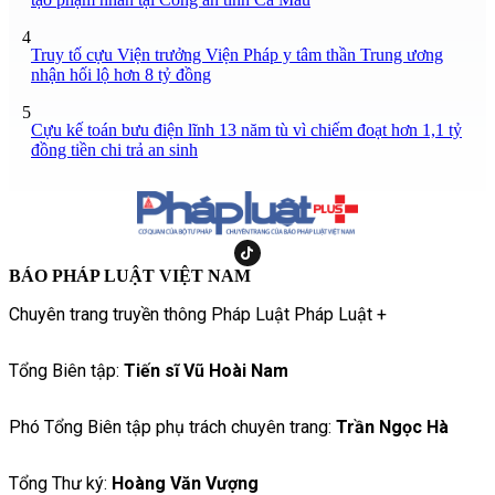
4
Truy tố cựu Viện trưởng Viện Pháp y tâm thần Trung ương
nhận hối lộ hơn 8 tỷ đồng
5
Cựu kế toán bưu điện lĩnh 13 năm tù vì chiếm đoạt hơn 1,1 tỷ
đồng tiền chi trả an sinh
BÁO PHÁP LUẬT VIỆT NAM
Chuyên trang truyền thông Pháp Luật Pháp Luật +
Tổng Biên tập:
Tiến sĩ Vũ Hoài Nam
Phó Tổng Biên tập phụ trách chuyên trang:
Trần Ngọc Hà
Tổng Thư ký:
Hoàng Văn Vượng