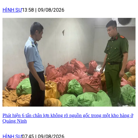
HÌNH SỰ
13:58
|
09/08/2026
Phát hiện 6 tấn chân lợn không rõ nguồn gốc trong một kho hàng ở
Quảng Ninh
HÌNH SỰ
07:45
|
09/08/2026