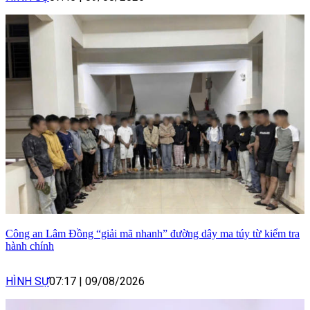
Công an Lâm Đồng “giải mã nhanh” đường dây ma túy từ kiểm tra
hành chính
HÌNH SỰ
07:17
|
09/08/2026