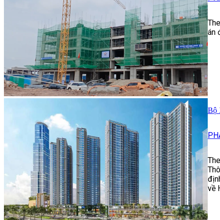
The
án 
Bộ 
PH
The
Thô
địn
về 