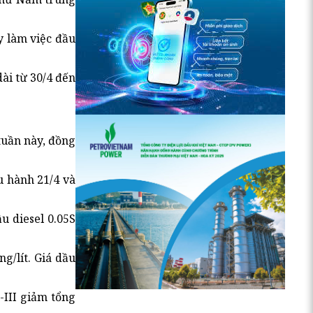
y làm việc đầu
ài từ 30/4 đến
tuần này, đồng
u hành 21/4 và
u diesel 0.05S
g/lít. Giá dầu
-III giảm tổng