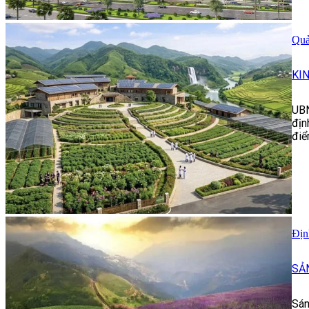
Quả
KI
UBN
địn
điể
Địn
SẢ
Sán