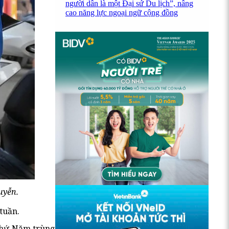
người dân là một Đại sứ Du lịch”, nâng
cao năng lực ngoại ngữ cộng đồng
uyễn.
 tuần.
 thứ Năm trùng