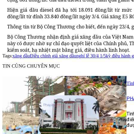
Hiện giá dầu diesel đã hạ tới 18.091 đồng/lít từ mức
đồng/lít từ đỉnh 33.840 đồng/lít ngày 3/4. Giá xăng E5 
Thông tin từ Bộ Công Thương cho biết, đến ngày 23/4, 
Bộ Công Thương nhận định giá xăng dầu của Việt Nam 
này có được nhờ sự chỉ đạo quyết liệt của Chính phủ, T
kiểm soát, hạ nhiệt mặt bằng giá, điều hành linh hoạt.
Tags:
xăng dầu
Điều chỉnh giá xăng dầu
nghỉ lễ 30/4 1/5
kỳ điều hành g
TIN CÙNG CHUYÊN MỤC
Tìn
PH
Tìn
điể
đượ