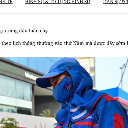
NH TẾ
HÌNH SỰ & TỐ TỤNG HÌNH SỰ
DÂN SỰ & 
giá xăng dầu tuần này
a theo lịch thông thường vào thứ Năm mà được đẩy sớm 