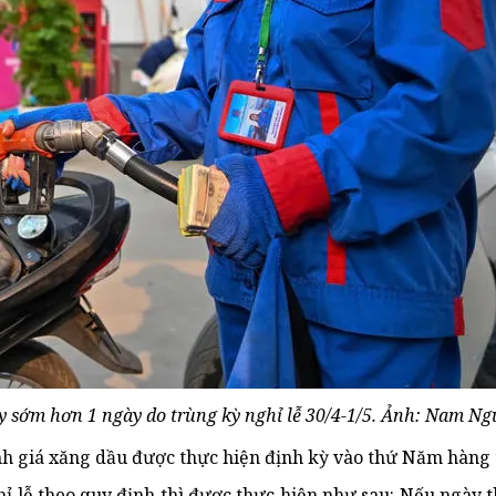
y sớm hơn 1 ngày do trùng kỳ nghỉ lễ 30/4-1/5. Ảnh: Nam Ng
ành giá xăng dầu được thực hiện định kỳ vào thứ Năm hàng
hỉ lễ theo quy định thì được thực hiện như sau: Nếu ngày