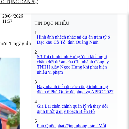
TỐ TỤNG DÂN SỰ
28/04/2026
11:57
TIN ĐỌC NHIỀU
1
Hình ảnh nhếch nhác tại dự án trăm tỷ ở
Đặc khu Cô Tô, tỉnh Quảng Ninh
hơn 1 ngày do
2
Sở Tài chính tỉnh Hưng Yên kiến nghị
chấm dứt dự án của Chi nhánh Công ty
TNHH giày Ngọc Hưng khi phát hiện
nhiều vi phạm
3
Đẩy nhanh tiến độ các công trình trọng
điểm ở Phú Quốc để phục vụ APEC 2027
4
Gia Lai chấn chỉnh quản lý và thay đổi
định hướng quy hoạch Biển Hồ
5
Phú Quốc phát động phong trào “Mỗi