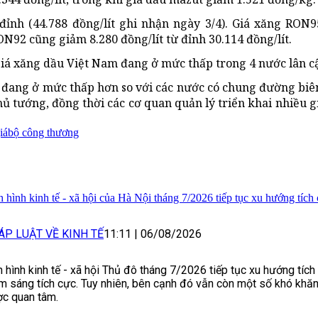
 đỉnh (44.788 đồng/lít ghi nhận ngày 3/4). Giá xăng RON
RON92 cũng giảm 8.280 đồng/lít từ đỉnh 30.114 đồng/lít.
giá xăng dầu Việt Nam đang ở mức thấp trong 4 nước lân c
đang ở mức thấp hơn so với các nước có chung đường biên
hủ tướng, đồng thời các cơ quan quản lý triển khai nhiều 
iá
bộ công thương
h hình kinh tế - xã hội của Hà Nội tháng 7/2026 tiếp tục xu hướng tích
ÁP LUẬT VỀ KINH TẾ
11:11
|
06/08/2026
h hình kinh tế - xã hội Thủ đô tháng 7/2026 tiếp tục xu hướng tích
m sáng tích cực. Tuy nhiên, bên cạnh đó vẫn còn một số khó khăn
c quan tâm.