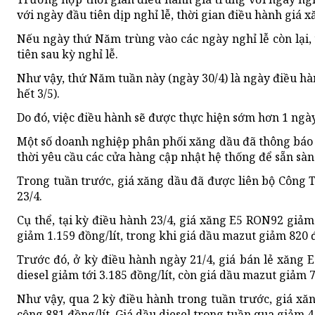
với ngày đầu tiên dịp nghỉ lễ, thời gian điều hành giá 
Nếu ngày thứ Năm trùng vào các ngày nghỉ lễ còn lại,
tiên sau kỳ nghỉ lễ.
Như vậy, thứ Năm tuần này (ngày 30/4) là ngày điều hàn
hết 3/5).
Do đó, việc điều hành sẽ được thực hiện sớm hơn 1 ngày
Một số doanh nghiệp phân phối xăng dầu đã thông báo t
thời yêu cầu các cửa hàng cập nhật hệ thống để sẵn sà
Trong tuần trước, giá xăng dầu đã được liên bộ Công T
23/4.
Cụ thể, tại kỳ điều hành 23/4, giá xăng E5 RON92 giảm 
giảm 1.159 đồng/lít, trong khi giá dầu mazut giảm 820 
Trước đó, ở kỳ điều hành ngày 21/4, giá bán lẻ xăng E
diesel giảm tới 3.185 đồng/lít, còn giá dầu mazut giảm 
Như vậy, qua 2 kỳ điều hành trong tuần trước, giá xă
cộng 881 đồng/lít. Giá dầu diesel trong tuần qua giảm 4