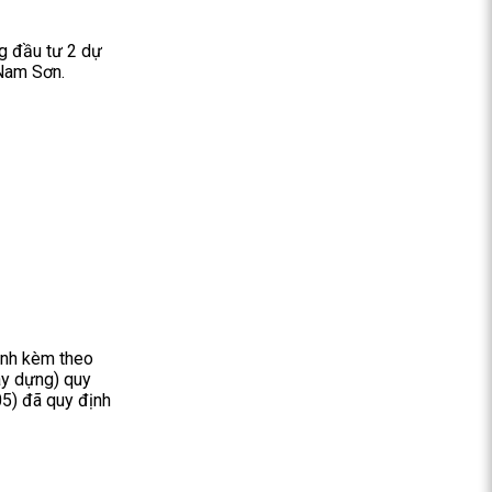
g đầu tư 2 dự
 Nam Sơn.
ành kèm theo
y dựng) quy
05) đã quy định