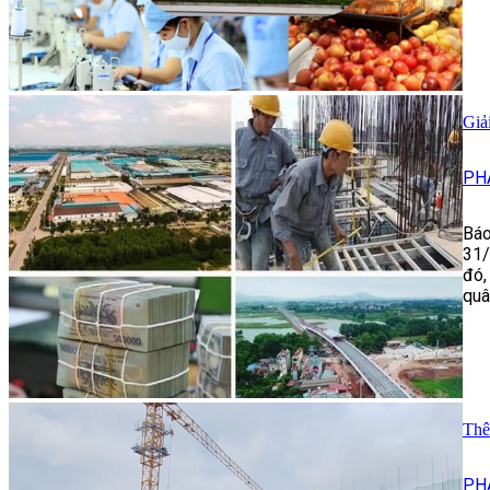
Giả
PH
Báo
31/
đó,
quâ
Thê
PH