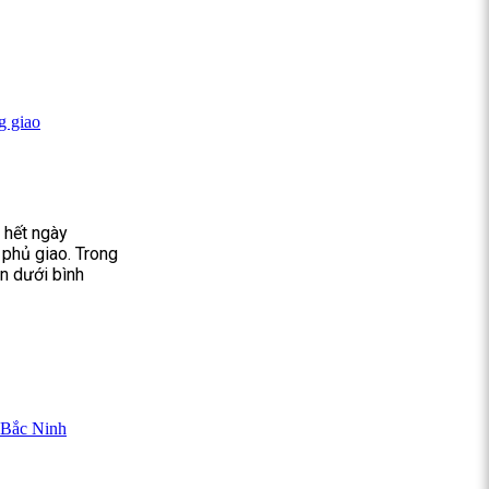
g giao
 hết ngày
phủ giao. Trong
ân dưới bình
i Bắc Ninh