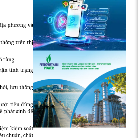
 địa phương và
thông trên thị
õ ràng.
hặn tình trạng
hối, lưu thông
gười tiêu dùng
ề phát sinh để
hiệm kiểm soát
êu chuẩn, chất