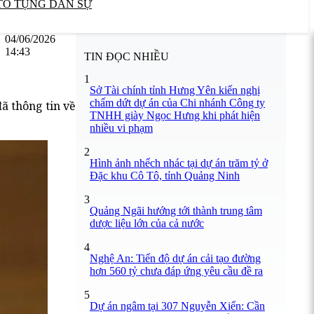
TỐ TỤNG DÂN SỰ
04/06/2026
14:43
TIN ĐỌC NHIỀU
1
Sở Tài chính tỉnh Hưng Yên kiến nghị
chấm dứt dự án của Chi nhánh Công ty
ã thông tin về
TNHH giày Ngọc Hưng khi phát hiện
nhiều vi phạm
2
Hình ảnh nhếch nhác tại dự án trăm tỷ ở
Đặc khu Cô Tô, tỉnh Quảng Ninh
3
Quảng Ngãi hướng tới thành trung tâm
dược liệu lớn của cả nước
4
Nghệ An: Tiến độ dự án cải tạo đường
hơn 560 tỷ chưa đáp ứng yêu cầu đề ra
5
Dự án ngâm tại 307 Nguyễn Xiển: Cần