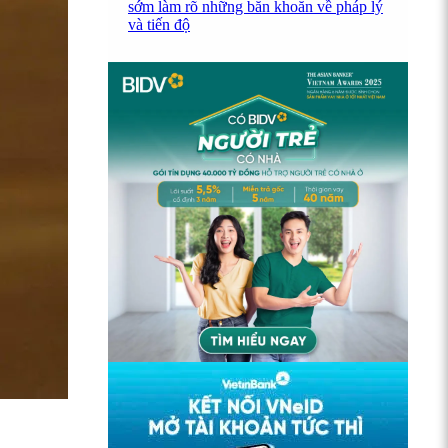
sớm làm rõ những băn khoăn về pháp lý
và tiến độ