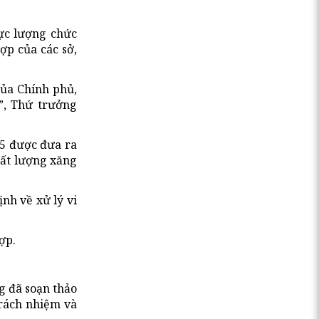
lực lượng chức
ợp của các sở,
của Chính phủ,
”, Thứ trưởng
E5 được đưa ra
hất lượng xăng
nh về xử lý vi
ợp.
g đã soạn thảo
trách nhiệm và