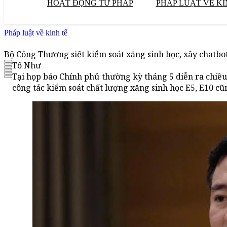
HOẠT ĐỘNG TƯ PHÁP
PHÁP LUẬT VỀ KI
Pháp luật về kinh tế
Bộ Công Thương siết kiểm soát xăng sinh học, xây chatbo
Tố Như
Tại họp báo Chính phủ thường kỳ tháng 5 diễn ra chiề
công tác kiểm soát chất lượng xăng sinh học E5, E10 cũ