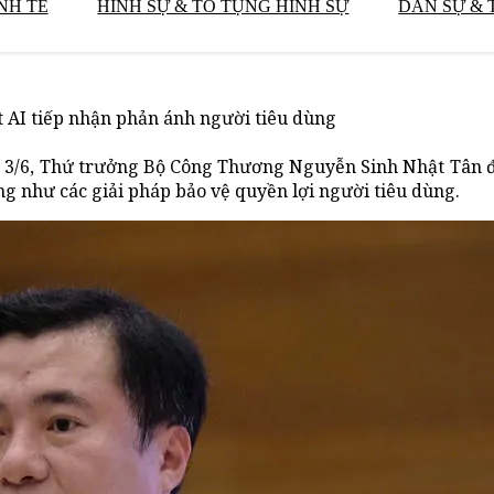
NH TẾ
HÌNH SỰ & TỐ TỤNG HÌNH SỰ
DÂN SỰ & 
t AI tiếp nhận phản ánh người tiêu dùng
u 3/6, Thứ trưởng Bộ Công Thương Nguyễn Sinh Nhật Tân đ
ng như các giải pháp bảo vệ quyền lợi người tiêu dùng.