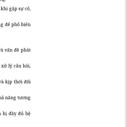
khi gặp sự cố,
ng để phổ biến
và vấn đề phát
xử lý câu hỏi,
à kịp thời đối
khả năng tương
 bị đầy đủ hệ