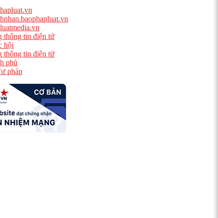
hapluat.vn
hnhan.baophapluat.vn
luatmedia.vn
 thông tin điện tử
 hội
 thông tin điện tử
h phủ
ư pháp