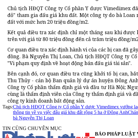
Chủ tịch HĐQT Công ty Cổ phần Y dược Vimedimex đã 
đỏ" tham gia đấu giá khu đất. Một công ty do bà Loan
đất với mức hơn 20 triệu đồng/m2.
Kết quả điều tra xác định chỉ một tháng sau khi được 
trên với giá từ 80 triệu đồng đến cả trăm triệu đồng/m2, 
Cơ quan điều tra xác định hành vi của các bị can đã gây
đồng. Bà Nguyễn Thị Loan, Chủ tịch HĐQT Công ty Cổ
"Vi phạm quy định về hoạt động bán đấu giá tài sản".
Bên cạnh đó, cơ quan điều tra cũng khởi tố bị can, b
Thu Thủy - cán bộ Ban quản lý dự án huyện Đông Anh
Công ty Cổ phần thẩm định giá và đầu tư Hà Nội; N
cùng là thẩm định viên của Công ty thẩm định giá và đ
công ty kinh doanh bất động sản.
Tags:
Chủ tịch HĐQT Công ty Cổ phần Y dược Vimedimex vướng la
thông tin về vụ việc đấu giá khu đất rộng 5 ha ở Đông Anh
Chán
bà Nguyễn Thị Loan
TIN CÙNG CHUYÊN MỤC
BÁO PHÁP LUẬT 