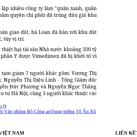
lập nhiều công ty làm "quân xanh, quân
 nắm quyền chi phối đã trúng đấu giá khu
bàn giao đất, bà Loan đã bán với khu đất
tùy vị trí.
 thiệt hại tài sản Nhà nước khoảng 200 tỷ
 phần Y dược Vimedimex đã bị khởi tố vì
ắt tạm giam 7 người khác gồm: Vương Thị
; Nguyễn Thị Diệu Linh - Tổng Giám đốc
guyễn Đức Phương và Nguyễn Ngọc Thắng
ầu tư Hà Nội, cùng 3 người khác thuộc các
o lý
h Văn phòng Bộ Công an
Trung tướng Tô Ân Xô
VIỆT NAM
LIÊN KẾ