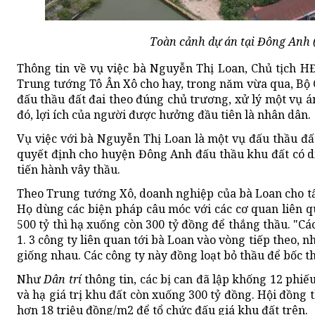
Toàn cảnh dự án tại Đông Anh 
Thông tin về vụ việc bà Nguyễn Thị Loan, Chủ tịch 
Trung tướng Tô Ân Xô cho hay, trong năm vừa qua, Bộ C
đấu thầu đất đai theo đúng chủ trương, xử lý một vụ á
đó, lợi ích của người được hưởng đầu tiên là nhân dân.
Vụ việc với bà Nguyễn Thị Loan là một vụ đấu thầu đấ
quyết định cho huyện Đông Anh đấu thầu khu đất có diệ
tiến hành vây thầu.
Theo Trung tướng Xô, doanh nghiệp của bà Loan cho tất
Họ dùng các biện pháp câu móc với các cơ quan liên qu
500 tỷ thì hạ xuống còn 300 tỷ đồng để thắng thầu. "Các
1. 3 công ty liên quan tới bà Loan vào vòng tiếp theo, 
giống nhau. Các công ty này đồng loạt bỏ thầu để bốc t
Như
Dân trí
thông tin, các bị can đã lập khống 12 phiế
và hạ giá trị khu đất còn xuống 300 tỷ đồng. Hội đồng 
hơn 18 triệu đồng/m2 để tổ chức đấu giá khu đất trên.