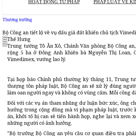
HOẠT ĐỘNG TƯ PHÁP
PHÁP LUẬT VỀ KI
Thương trường
Bộ Công an tiết lộ về vụ đấu giá đất khiến chủ tịch Vime
Thế Hưng
Trung tướng Tô Ân Xô, Chánh Văn phòng Bộ Công an, 
rộng 5 ha ở Đông Anh khiến bà Nguyễn Thị Loan, 
Vimedimex, vướng lao lý.
Tại họp báo Chính phủ thường kỳ tháng 11, Trung t
thượng tôn pháp luật, Bộ Công an sẽ xử lý đúng người
làm oan người ngay và không có vùng cấm. Mỗi công dâ
Đối với các vụ án tham nhũng dư luận bức xúc, ông c
hưởng trong cộng đồng mà vi phạm pháp luật, trước kh
án, khởi tố bị can sẽ tiến hành họp, nghe lại và xem xé
những người có ảnh hưởng.
"Bộ trưởng Bộ Công an yêu cầu cơ quan điều tra phải