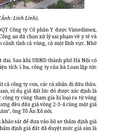
(Ảnh: Linh Linh).
HĐQT Công ty Cổ phần Y dược Vimedimex,
ông an đã chọn xử lý sai phạm về y tế và
n cảnh tỉnh cả vùng, cả một lĩnh vực. Nhờ
t đai. Sau khi UBND thành phố Hà Nội có
n tích 5 ha, công ty của bà Loan lập tức
 cả công ty con, các cá nhân đi đấu thầu.
an, ví dụ giá đất lúc đó được xác định là
 công ty cùng tham gia bị loại ra từ vòng
nhưng đều đấu giá vòng 2-3-4 cùng một giá
hăm", ông Tô Ân Xô nói.
u khảo sát để đưa vào hồ sơ thẩm định giá
thẩm định giá đất đã duyệt mức giá sàn là