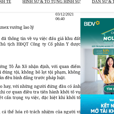
NH TẾ
HÌNH SỰ & TỐ TỤNG HÌNH SỰ
DÂN SỰ & 
03/12/2021
06:40
dimex vướng lao lý
đã thông tin về vụ việc đấu giá khu đất
Chủ tịch HĐQT Công ty Cổ phần Y dược
ướng Tô Ân Xô nhận định, với quan điểm
 đúng tội, không bỏ lọt tội phạm, không
n đều bình đẳng trước pháp luật.
ho hay, với những người đứng đầu có ảnh
i cơ quan điều tra tiến hành khởi tố vụ
t cẩn trọng vụ việc, đặc biệt khi khởi tố
 cá thể hóa rõ trách nhiệm của người vi