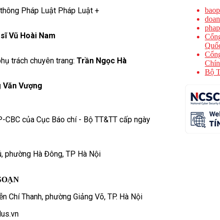
 thông Pháp Luật Pháp Luật +
baop
doan
phap
 sĩ Vũ Hoài Nam
Cổng
Quốc
Cổng
hụ trách chuyên trang:
Trần Ngọc Hà
Chín
Bộ T
 Văn Vượng
P-CBC của Cục Báo chí - Bộ TT&TT cấp ngày
ú, phường Hà Đông, TP Hà Nội
SOẠN
n Chí Thanh, phường Giảng Võ, TP. Hà Nội
us.vn