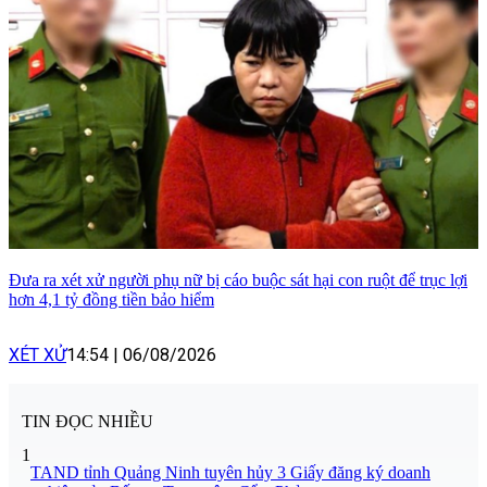
Đưa ra xét xử người phụ nữ bị cáo buộc sát hại con ruột để trục lợi
hơn 4,1 tỷ đồng tiền bảo hiểm
XÉT XỬ
14:54
|
06/08/2026
TIN ĐỌC NHIỀU
1
TAND tỉnh Quảng Ninh tuyên hủy 3 Giấy đăng ký doanh