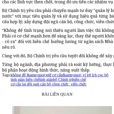
cho các lĩnh vực then chốt, trong đó ưu tiên các nhiệm vụ 
Bộ Chính trị yêu cầu phải chuyển mạnh tư duy "quản lý bi
nước" với mục tiêu quản lý và sử dụng hiệu quả từng biê
cấu hợp lý; xây dựng đội ngũ cán bộ, công chức, viên chức
“Không để tình trạng nơi thiếu người làm việc thì không
Phải có cơ chế mạnh hơn để sàng lọc, thay thế người khô
- có ra” đối với biên chế hưởng lương từ ngân sách Nhà 
nêu rõ.
Cùng với đó, Bộ Chính trị yêu cầu tuyệt đối không để xảy ra
Từng bộ ngành, địa phương phải rà soát kỹ lưỡng, thực 
bộ phận hoạt động hình thức, năng suất thấp.
Tags:
không để &amp;quot;giữ cơ cấu&amp;quot; vì lợi ích cục bộ
tinh giản biên chế
tinh giản
bộ Chính trị
biên chế
cơ cấu lại đội ngũ cán bộ công chức, viên chức
BÀI LIÊN QUAN