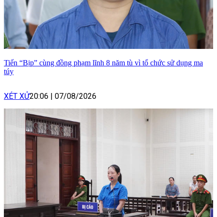
Tiến “Bịp” cùng đồng phạm lĩnh 8 năm tù vì tổ chức sử dụng ma
túy
XÉT XỬ
20:06
|
07/08/2026