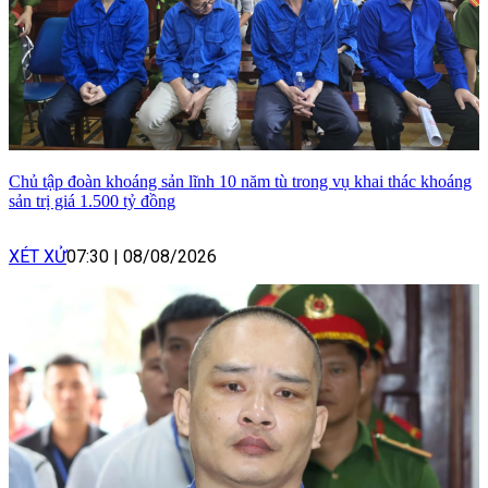
Chủ tập đoàn khoáng sản lĩnh 10 năm tù trong vụ khai thác khoáng
sản trị giá 1.500 tỷ đồng
XÉT XỬ
07:30
|
08/08/2026