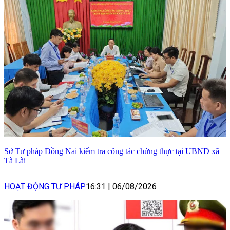
Sở Tư pháp Đồng Nai kiểm tra công tác chứng thực tại UBND xã
Tà Lài
HOẠT ĐỘNG TƯ PHÁP
16:31
|
06/08/2026