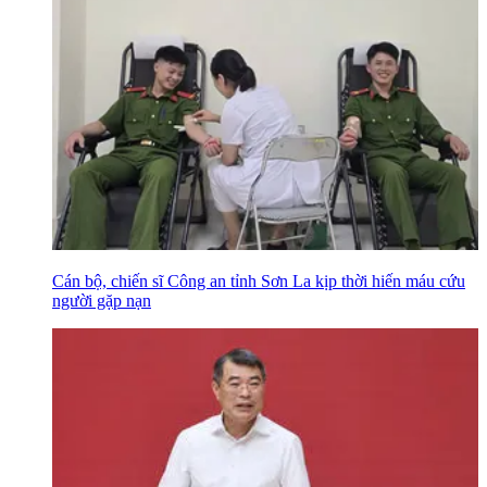
Cán bộ, chiến sĩ Công an tỉnh Sơn La kịp thời hiến máu cứu
người gặp nạn