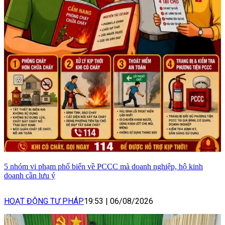
5 nhóm vi phạm phổ biến về PCCC mà doanh nghiệp, hộ kinh
doanh cần lưu ý
HOẠT ĐỘNG TƯ PHÁP
19:53
|
06/08/2026