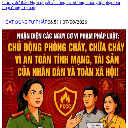
Góp ý dự thảo Nghị quyết về công tác phòng, chống tội phạm và
hoạt động tư pháp
HOẠT ĐỘNG TƯ PHÁP
06:51
|
07/08/2026