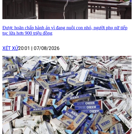
Được hoãn chấp hành án vì đang nuôi con nhỏ, người phụ nữ tiếp
tục lừa hơn 900 triệu đồng
XÉT XỬ
20:01
|
07/08/2026