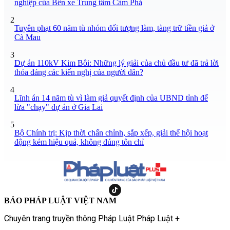
nghiệp của Bến xe Trung tâm Cẩm Phả
2
Tuyên phạt 60 năm tù nhóm đối tượng làm, tàng trữ tiền giả ở
Cà Mau
3
Dự án 110kV Kim Bôi: Những lý giải của chủ đầu tư đã trả lời
thỏa đáng các kiến nghị của người dân?
4
Lĩnh án 14 năm tù vì làm giả quyết định của UBND tỉnh để
lừa "chạy" dự án ở Gia Lai
5
Bộ Chính trị: Kịp thời chấn chỉnh, sắp xếp, giải thể hội hoạt
động kém hiệu quả, không đúng tôn chỉ
BÁO PHÁP LUẬT VIỆT NAM
Chuyên trang truyền thông Pháp Luật Pháp Luật +