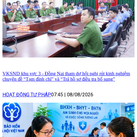
VKSND khu vực 3 - Đồng Nai tham dự hội nghị rút kinh nghiệm
chuyên đề “Tạm đình chỉ” và “Trả hồ sơ điều tra bổ sung”
HOẠT ĐỘNG TƯ PHÁP
07:45
|
08/08/2026