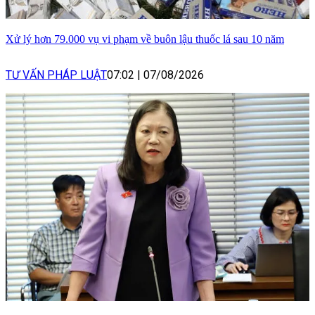
Xử lý hơn 79.000 vụ vi phạm về buôn lậu thuốc lá sau 10 năm
TƯ VẤN PHÁP LUẬT
07:02
|
07/08/2026