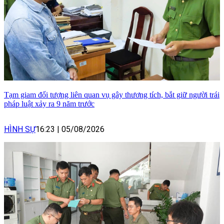
Tạm giam đối tượng liên quan vụ gây thương tích, bắt giữ người trái
pháp luật xảy ra 9 năm trước
HÌNH SỰ
16:23
|
05/08/2026