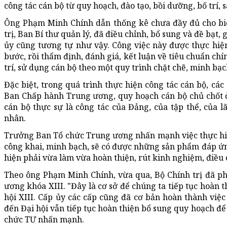
công tác cán bộ từ quy hoạch, đào tạo, bồi dưỡng, bố trí, s
Ông Phạm Minh Chính dẫn thống kê chưa đầy đủ cho biế
trị, Ban Bí thư quản lý, đã điều chỉnh, bổ sung và đề bạt,
ủy cũng tương tự như vậy. Công việc này được thực hiệ
bước, rồi thẩm định, đánh giá, kết luận về tiêu chuẩn chín
trí, sử dụng cán bộ theo một quy trình chặt chẽ, minh bạc
Đặc biệt, trong quá trình thực hiện công tác cán bộ, cá
Ban Chấp hành Trung ương, quy hoạch cán bộ chủ chốt ở 
cán bộ thực sự là công tác của Đảng, của tập thể, của 
nhân.
Trưởng Ban Tổ chức Trung ương nhấn mạnh việc thực hiệ
công khai, minh bạch, sẽ có được những sản phẩm đáp ứng
hiện phải vừa làm vừa hoàn thiện, rút kinh nghiệm, điều
Theo ông Phạm Minh Chính, vừa qua, Bộ Chính trị đã p
ương khóa XIII. "Đây là cơ sở để chúng ta tiếp tục hoàn 
hội XIII. Cấp ủy các cấp cũng đã cơ bản hoàn thành việc
đến Đại hội vẫn tiếp tục hoàn thiện bổ sung quy hoạch để
chức TƯ nhấn mạnh.