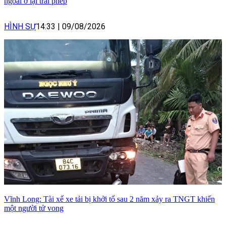
ngoài ở lại trái phép
HÌNH SỰ
14:33
|
09/08/2026
Vĩnh Long: Tài xế xe tải bị khởi tố sau 2 năm xảy ra TNGT khiến
một người tử vong