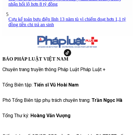
nhận hối lộ hơn 8 tỷ đồng
5
Cựu kế toán bưu điện lĩnh 13 năm tù vì chiếm đoạt hơn 1,1 tỷ
đồng tiền chi trả an sinh
BÁO PHÁP LUẬT VIỆT NAM
Chuyên trang truyền thông Pháp Luật Pháp Luật +
Tổng Biên tập:
Tiến sĩ Vũ Hoài Nam
Phó Tổng Biên tập phụ trách chuyên trang:
Trần Ngọc Hà
Tổng Thư ký:
Hoàng Văn Vượng