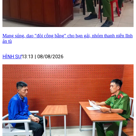
Mang súng, dao "đòi công bằng" cho bạn gái, nhóm thanh niên lĩnh
án tù
HÌNH SỰ
13:13
|
08/08/2026