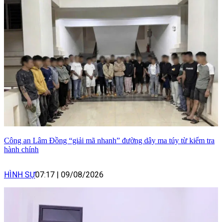
Công an Lâm Đồng “giải mã nhanh” đường dây ma túy từ kiểm tra
hành chính
HÌNH SỰ
07:17
|
09/08/2026