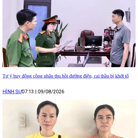
Tự ý huy động công nhân thu hồi đường điện, cai thầu bị khởi tố
HÌNH SỰ
07:13
|
09/08/2026