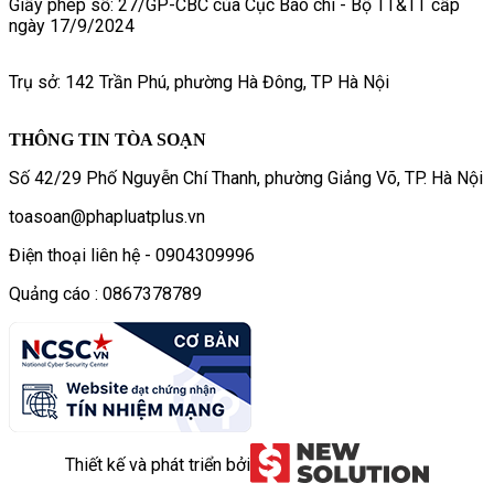
Giấy phép số: 27/GP-CBC của Cục Báo chí - Bộ TT&TT cấp
ngày 17/9/2024
Trụ sở: 142 Trần Phú, phường Hà Đông, TP Hà Nội
THÔNG TIN TÒA SOẠN
Số 42/29 Phố Nguyễn Chí Thanh, phường Giảng Võ, TP. Hà Nội
toasoan@phapluatplus.vn
Điện thoại liên hệ - 0904309996
Quảng cáo : 0867378789
Thiết kế và phát triển bởi