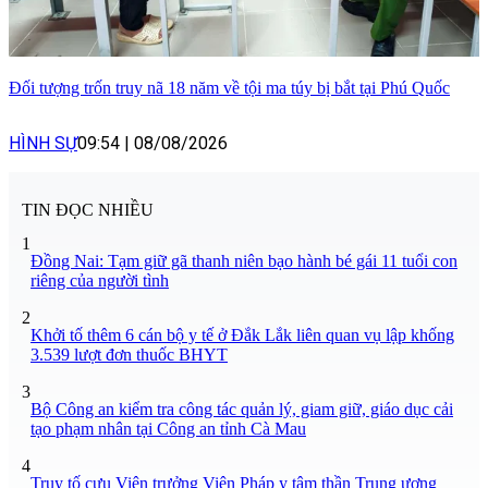
Đối tượng trốn truy nã 18 năm về tội ma túy bị bắt tại Phú Quốc
HÌNH SỰ
09:54
|
08/08/2026
TIN ĐỌC NHIỀU
1
Đồng Nai: Tạm giữ gã thanh niên bạo hành bé gái 11 tuổi con
riêng của người tình
2
Khởi tố thêm 6 cán bộ y tế ở Đắk Lắk liên quan vụ lập khống
3.539 lượt đơn thuốc BHYT
3
Bộ Công an kiểm tra công tác quản lý, giam giữ, giáo dục cải
tạo phạm nhân tại Công an tỉnh Cà Mau
4
Truy tố cựu Viện trưởng Viện Pháp y tâm thần Trung ương