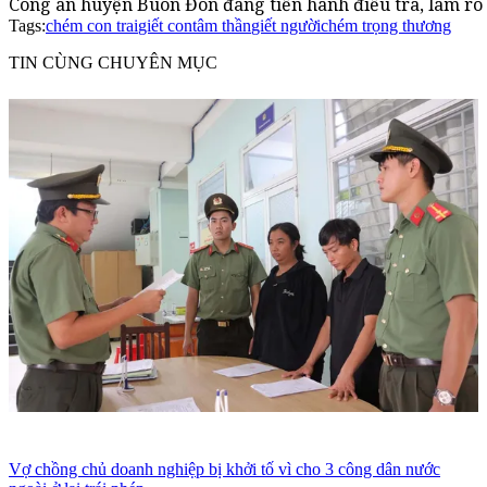
Công an huyện Buôn Đôn đang tiến hành điều tra, làm rõ 
Tags:
chém con trai
giết con
tâm thần
giết người
chém trọng thương
TIN CÙNG CHUYÊN MỤC
Vợ chồng chủ doanh nghiệp bị khởi tố vì cho 3 công dân nước