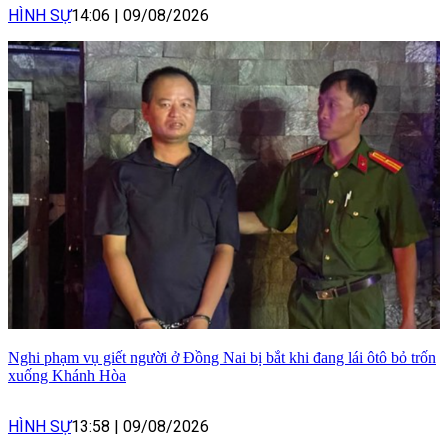
HÌNH SỰ
14:06
|
09/08/2026
Nghi phạm vụ giết người ở Đồng Nai bị bắt khi đang lái ôtô bỏ trốn
xuống Khánh Hòa
HÌNH SỰ
13:58
|
09/08/2026