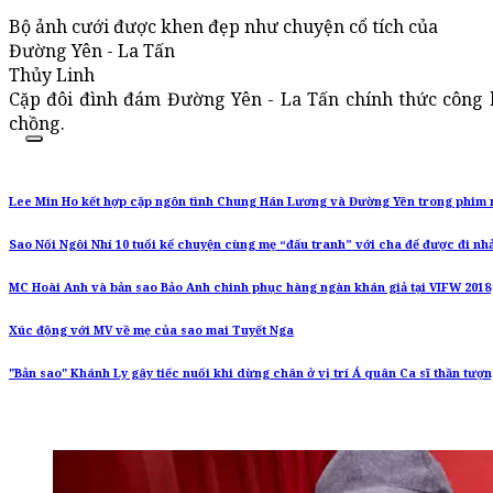
Bộ ảnh cưới được khen đẹp như chuyện cổ tích của
Đường Yên - La Tấn
Thủy Linh
Cặp đôi đình đám Đường Yên - La Tấn chính thức công 
chồng.
Lee Min Ho kết hợp cặp ngôn tình Chung Hán Lương và Đường Yên trong phim 
Sao Nối Ngôi Nhí 10 tuổi kể chuyện cùng mẹ “đấu tranh” với cha để được đi nh
MC Hoài Anh và bản sao Bảo Anh chinh phục hàng ngàn khán giả tại VIFW 2018
Xúc động với MV về mẹ của sao mai Tuyết Nga
"Bản sao" Khánh Ly gây tiếc nuối khi dừng chân ở vị trí Á quân Ca sĩ thần tượ