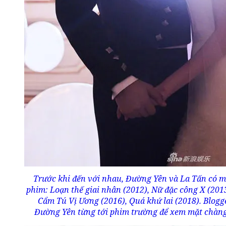
Trước khi đến với nhau, Đường Yên và La Tấn có mộ
phim: Loạn thế giai nhân (2012), Nữ đặc công X (201
Cẩm Tú Vị Ương (2016), Quá khứ lai (2018). Blogg
Đường Yên từng tới phim trường để xem mặt chàng 