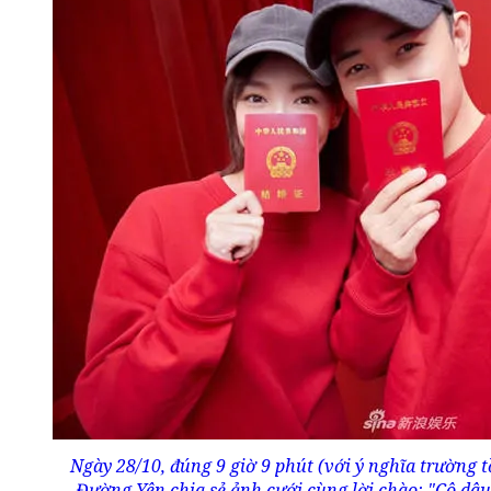
Ngày 28/10, đúng 9 giờ 9 phút (với ý nghĩa trường t
Đường Yên chia sẻ ảnh cưới cùng lời chào: "Cô dâu 