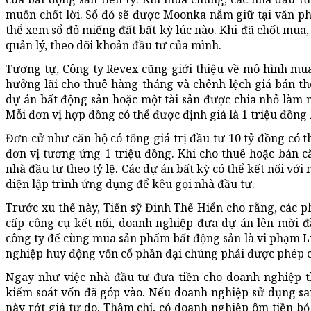
muốn chốt lời. Sổ đỏ sẽ được Moonka nắm giữ tại văn ph
thể xem sổ đỏ miếng đất bất kỳ lúc nào. Khi đã chốt mua
quản lý, theo dõi khoản đầu tư của mình.
Tương tự, Công ty Revex cũng giới thiệu về mô hình mua
hưởng lãi cho thuê hàng tháng và chênh lệch giá bán th
dự án bất động sản hoặc một tài sản được chia nhỏ làm 
Mỗi đơn vị hợp đồng có thể được định giá là 1 triệu đồng
Đơn cử như căn hộ có tổng giá trị đầu tư 10 tỷ đồng có 
đơn vị tương ứng 1 triệu đồng. Khi cho thuê hoặc bán că
nhà đầu tư theo tỷ lệ. Các dự án bất kỳ có thể kết nối vớ
diện lập trình ứng dụng để kêu gọi nhà đầu tư.
Trước xu thế này, Tiến sỹ Đinh Thế Hiển cho rằng, các
cấp công cụ kết nối, doanh nghiệp đưa dự án lên mời 
công ty để cùng mua sản phẩm bất động sản là vi phạm L
nghiệp huy động vốn cổ phần đại chúng phải được phép
Ngay như việc nhà đầu tư đưa tiền cho doanh nghiệp t
kiểm soát vốn đã góp vào. Nếu doanh nghiệp sử dụng sai 
này rớt giá tự do. Thậm chí, có doanh nghiệp ôm tiền bỏ 