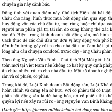
chuyên gia này cảnh báo.
Đồng tình với quan điểm này, Chủ tịch Hiệp hội bất đ
Châu cho rằng, hình thức mua bất động sản qua App thự
huy động vốn của chủ đầu tư, mọi ràng buộc chỉ dựa và
Người mua phần giá trị tài sản đó cũng không thể xác l
sản đó. Hiện trong kinh doanh bất động sản, mô hình 
Cách thức để các chủ đầu tư, đơn vị huy động vốn phổ b
đến biến tướng gây rủi ro cho nhà đầu tư. Cam kết lợi
lòng như câu chuyện condotel trước đây - ông Châu phân 
Theo ông Nguyễn Văn Đính - Chủ tịch Hội Môi giới bất
toàn mới tại Việt Nam nên không có bất kỳ quy định pháp 
ẩn chứa nhiều rủi ro cho nhà đầu tư. Một số doanh nghi
sản và cổ phiếu, cổ phần.
Trong khi đó, Luật Kinh doanh Bất động sản, Luật Nhà 
hoàn chỉnh và đứng tên sở hữu. Với cổ phiếu thì có Lu
phần bất động sản là dở hàng hóa, dở cổ phiếu thì kh
quyền lợi nếu xảy ra rủi ro - ông Nguyễn Văn Đính khẳng 
(
Link gốc: https://bnews.vn/blockchain-bat-dong-san-kho-d