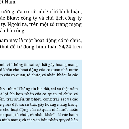
iệt Nam.
ường, đã có rất nhiều lời bình luận,
ác Bkav; công ty và chủ tịch công ty
 ty. Ngoài ra, trên một số trang mạng
á nhân ông...
ăm nay là một hoạt động có tổ chức,
bot để tự động bình luận 24/24 trên
nh vi “thông tin sai sự thật gây hoang mang
 khó khăn cho hoạt động của cơ quan nhà nước
 của cơ quan, tổ chức, cá nhân khác” là các
h vi như: “Thông tin bịa đặt, sai sự thật xâm
 lợi ích hợp pháp của cơ quan, tổ chức, cá
n, trái phiếu, tín phiếu, công trái, séc và các
ung bịa đặt, sai sự thật gây hoang mang trong
hăn cho hoạt động của cơ quan nhà nước hoặc
 quan, tổ chức, cá nhân khác”... là các hành
 An ninh mạng và các văn bản pháp quy có liên