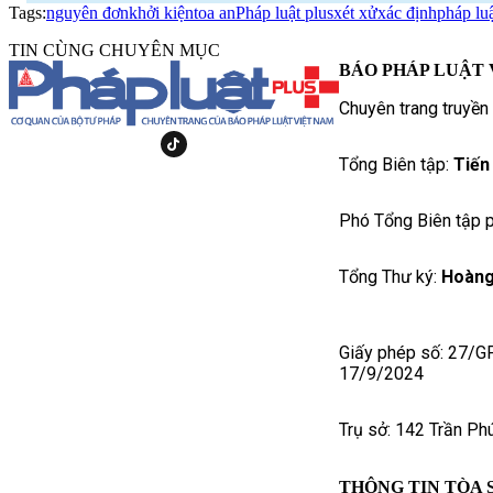
Tags:
nguyên đơn
khởi kiện
toa an
Pháp luật plus
xét xử
xác định
pháp lu
TIN CÙNG CHUYÊN MỤC
BÁO PHÁP LUẬT 
Chuyên trang truyền
Tổng Biên tập:
Tiến
Phó Tổng Biên tập p
Tổng Thư ký:
Hoàng
Giấy phép số: 27/G
17/9/2024
Trụ sở: 142 Trần Ph
THÔNG TIN TÒA 