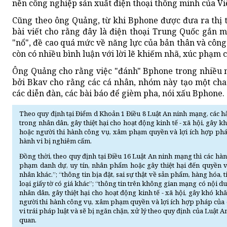
nền công nghiệp sản xuất điện thoại thông minh của V
Cũng theo ông Quảng, từ khi Bphone được đưa ra thị tr
bài viết cho rằng đây là điện thoại Trung Quốc gắn m
"nổ", đề cao quá mức về năng lực của bản thân và công
còn có nhiều bình luận với lời lẽ khiếm nhã, xúc phạm c
Ông Quảng cho rằng việc "đánh" Bphone trong nhiều n
bởi Bkav cho rằng các cá nhân, nhóm này tạo một chat
các diễn đàn, các bài báo để gièm pha, nói xấu Bphone.
Theo quy định tại Điểm d Khoản 1 Điều 8 Luật An ninh mạng, các hà
trong nhân dân, gây thiệt hại cho hoạt động kinh tế - xã hội, gây
hoặc người thi hành công vụ, xâm phạm quyền và lợi ích hợp pháp
hành vi bị nghiêm cấm.
Đồng thời, theo quy định tại Điều 16 Luật An ninh mạng thì các hàn
phạm danh dự, uy tín, nhân phẩm hoặc gây thiệt hại đến quyền và
nhân khác.”; “thông tin bịa đặt, sai sự thật về sản phẩm, hàng hóa, tiề
loại giấy tờ có giá khác”; “thông tin trên không gian mạng có nội d
nhân dân, gây thiệt hại cho hoạt động kinh tế - xã hội, gây khó k
người thi hành công vụ, xâm phạm quyền và lợi ích hợp pháp của cơ
vi trái pháp luật và sẽ bị ngăn chặn, xử lý theo quy định của Luật
quan.