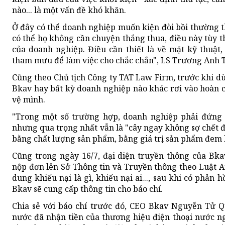
nào... là một vấn đề khó khăn.
Ở đây có thể doanh nghiệp muốn kiện đòi bồi thường t
có thể họ không cần chuyện thắng thua, điều này tùy t
của doanh nghiệp. Điều cần thiết là về mặt kỹ thuật
tham mưu để làm việc cho chắc chắn", LS Trương Anh T
Cũng theo Chủ tịch Công ty TAT Law Firm, trước khi dù
Bkav hay bất kỳ doanh nghiệp nào khác rơi vào hoàn 
vệ mình.
"Trong một số trường hợp, doanh nghiệp phải đứng 
nhưng qua trọng nhất vẫn là "cây ngay không sợ chết
bằng chất lượng sản phẩm, bằng giá trị sản phẩm đem lại
Cũng trong ngày 16/7, đại diện truyền thông của Bkav
nộp đơn lên Sở Thông tin và Truyền thông theo Luật A
dung khiếu nại là gì, khiếu nại ai..., sau khi có phản 
Bkav sẽ cung cấp thông tin cho báo chí.
Chia sẻ với báo chí trước đó, CEO Bkav Nguyễn Tử Q
nước đã nhận tiền của thương hiệu điện thoại nước 