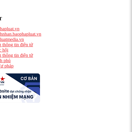
T
hapluat.vn
hnhan.baophapluat.vn
luatmedia.vn
 thông tin điện tử
 hội
 thông tin điện tử
h phủ
ư pháp