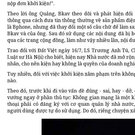
nộp đơn khởi kiện!".
Theo lời ông Quảng, Bkav theo dõi và phát hiện đối
thông qua cách đưa tin thông thường về sản phẩm điệ
là Bphone, nhưng đã thay đổi một số câu chữ để làm sa
Bkav và của ông. Sau đó sử dụng các nội dung đã bị b
qua các trang cộng đồng, làm như vậy nhiều lần, nội dun
Trao đổi với Đất Việt ngày 16/7, LS Trương Anh Tú, 
Luật sư Hà Nội) cho biết, hiện nay Nhà nước đã mở rộn
nhân, cho nên kiện hay không là quyền của doanh nghi
Tuy nhiên, đối với việc khởi kiện xâm phạm trên khôn
nào.
Theo đó, trước khi đi vào vấn đề đúng - sai, hay - dở, 
vướng ngay ở phần thủ tục: Không gian mạng là một 
thoại phải có đăng ký với cơ quan quản lý nhà nước,
người dùng được tự do sử dụng. Do đó, riêng chuyện xác