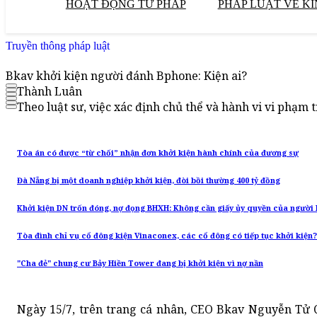
HOẠT ĐỘNG TƯ PHÁP
PHÁP LUẬT VỀ KI
Truyền thông pháp luật
Bkav khởi kiện người đánh Bphone: Kiện ai?
Thành Luân
Theo luật sư, việc xác định chủ thể và hành vi vi phạm 
Tòa án có được “từ chối” nhận đơn khởi kiện hành chính của đương sự
Đà Nẵng bị một doanh nghiệp khởi kiện, đòi bồi thường 400 tỷ đồng
Khởi kiện DN trốn đóng, nợ đọng BHXH: Không cần giấy ủy quyền của người 
Tòa đình chỉ vụ cổ đông kiện Vinaconex, các cổ đông có tiếp tục khởi kiện?
"Cha đẻ" chung cư Bảy Hiền Tower đang bị khởi kiện vì nợ nần
Ngày 15/7, trên trang cá nhân, CEO Bkav Nguyễn Tử 