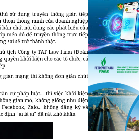
 thủ sử dụng truyền thông gián tiếp
n thoại thông minh của doanh nghiệp
i bản chất nội dung các phát biểu của
óp méo đó để truyền thông trực tiếp
g sai sẽ trở thành thật.
Chủ tịch Công ty TAT Law Firm (Đoàn
g quyền khởi kiện cho các tổ chức, cá
ệp.
g gian mạng thì không đơn giản chút
căn cứ pháp luật... thì việc khởi kiện
không gian mở, không giống như điện
 Facebook, Zalo... không đăng ký và
 định "ai là ai" đã rất khó khăn.