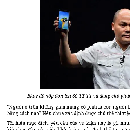
Bkav đã nộp đơn lên Sở TT-TT và đang chờ phản
"Người ở trên không gian mạng có phải là con người t
bằng cách nào? Nếu chưa xác định được chủ thể thì việ
Tôi hiểu mục đích, yêu cầu của vụ kiện này là gì, như
kiện ban đầu của việc khởi kiện - xác định thủ tục, căn