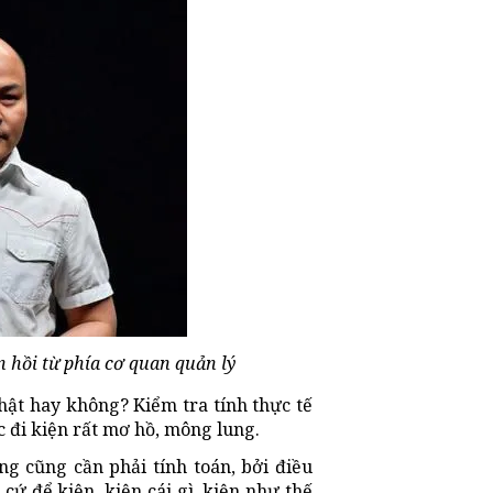
 hồi từ phía cơ quan quản lý
hật hay không? Kiểm tra tính thực tế
c đi kiện rất mơ hồ, mông lung.
ng cũng cần phải tính toán, bởi điều
 cứ để kiện, kiện cái gì, kiện như thế