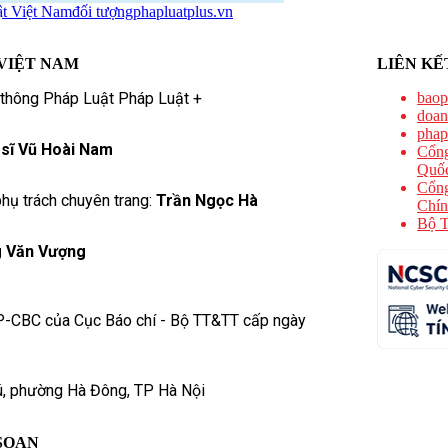
ật Việt Nam
đối tượng
phapluatplus.vn
VIỆT NAM
LIÊN KẾ
 thông Pháp Luật Pháp Luật +
baop
doan
phap
 sĩ Vũ Hoài Nam
Cổng
Quốc
Cổng
hụ trách chuyên trang:
Trần Ngọc Hà
Chín
Bộ T
 Văn Vượng
P-CBC của Cục Báo chí - Bộ TT&TT cấp ngày
ú, phường Hà Đông, TP Hà Nội
SOẠN