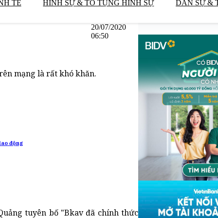
NH TẾ
HÌNH SỰ & TỐ TỤNG HÌNH SỰ
DÂN SỰ & 
20/07/2020
06:50
trên mạng là rất khó khăn.
lao động
Quảng tuyên bố "Bkav đã chính thức