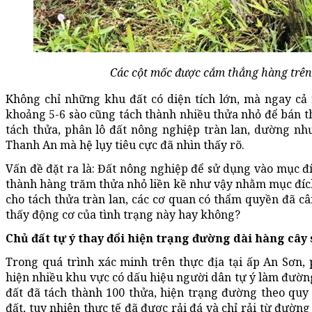
Các cột mốc được cắm thẳng hàng trên 
Không chỉ những khu đất có diện tích lớn, mà ngay cả
khoảng 5-6 sào cũng tách thành nhiều thửa nhỏ để bán th
tách thửa, phân lô đất nông nghiệp tràn lan, dường nh
Thanh An mà hệ lụy tiêu cực đã nhìn thấy rõ.
Vấn đề đặt ra là: Đất nông nghiệp để sử dụng vào mục đ
thành hàng trăm thửa nhỏ liền kề như vậy nhằm mục đích 
cho tách thửa tràn lan, các cơ quan có thẩm quyền đã c
thấy động cơ của tình trạng này hay không?
Chủ đất tự ý thay đổi hiện trạng đường dài hàng cây 
Trong quá trình xác minh trên thực địa tại ấp An Sơn,
hiện nhiều khu vực có dấu hiệu người dân tự ý làm đường,
đất đã tách thành 100 thửa, hiện trạng đường theo qu
đất, tuy nhiên thực tế đã được rải đá và chỉ rải từ đường