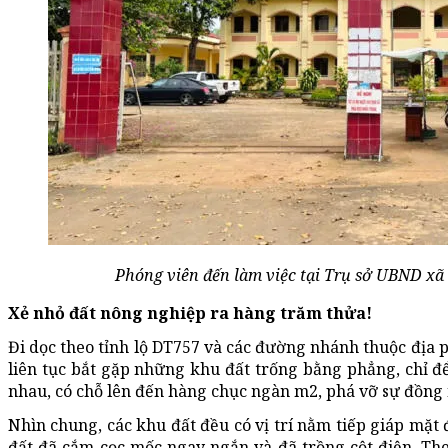
Phóng viên đến làm việc tại Trụ sở UBND x
Xẻ nhỏ đất nông nghiệp ra hàng trăm thửa!
Đi dọc theo tỉnh lộ DT757 và các đường nhánh thuộc địa p
liên tục bắt gặp những khu đất trống bằng phẳng, chỉ đ
nhau, có chỗ lên đến hàng chục ngàn m2, phá vỡ sự đồng
Nhìn chung, các khu đất đều có vị trí nằm tiếp giáp mặt
đất đã cắm cọc mốc ngay ngắn và đã trồng cột điện. Th