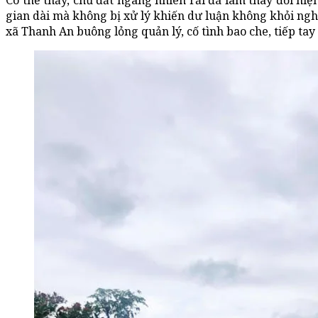
Có thể thấy, chủ đất ngang nhiên rải đá làm thay đổi hiệ
gian dài mà không bị xử lý khiến dư luận không khỏi ngh
xã Thanh An buông lỏng quản lý, cố tình bao che, tiếp tay