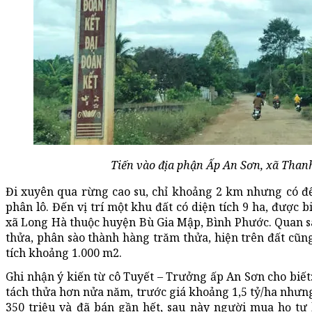
Tiến vào địa phận Ấp An Sơn, xã Tha
Đi xuyên qua rừng cao su, chỉ khoảng 2 km nhưng có đế
phân lô. Đến vị trí một khu đất có diện tích 9 ha, được 
xã Long Hà thuộc huyện Bù Gia Mập, Bình Phước. Quan sát
thửa, phân sào thành hàng trăm thửa, hiện trên đất cũn
tích khoảng 1.000 m2.
Ghi nhận ý kiến từ cô Tuyết – Trưởng ấp An Sơn cho biết
tách thửa hơn nửa năm, trước giá khoảng 1,5 tỷ/ha nhưng
350 triệu và đã bán gần hết, sau này người mua họ tự 