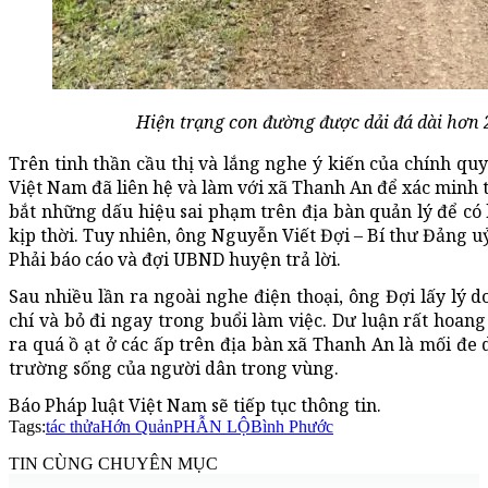
Hiện trạng con đường được dải đá dài hơn 
Trên tinh thần cầu thị và lắng nghe ý kiến của chính qu
Việt Nam đã liên hệ và làm với xã Thanh An để xác minh 
bắt những dấu hiệu sai phạm trên địa bàn quản lý để có 
kịp thời. Tuy nhiên, ông Nguyễn Viết Đợi – Bí thư Đảng u
Phải báo cáo và đợi UBND huyện trả lời.
Sau nhiều lần ra ngoài nghe điện thoại, ông Đợi lấy lý d
chí và bỏ đi ngay trong buổi làm việc. Dư luận rất hoan
ra quá ồ ạt ở các ấp trên địa bàn xã Thanh An là mối đe 
trường sống của người dân trong vùng.
Báo Pháp luật Việt Nam sẽ tiếp tục thông tin.
Tags:
tác thửa
Hớn Quản
PHẪN LỘ
Bình Phước
TIN CÙNG CHUYÊN MỤC