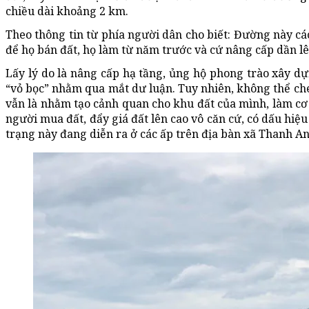
chiều dài khoảng 2 km.
Theo thông tin từ phía người dân cho biết: Đường này các 
để họ bán đất, họ làm từ năm trước và cứ nâng cấp dần lê
Lấy lý do là nâng cấp hạ tầng, ủng hộ phong trào xây 
“vỏ bọc” nhằm qua mắt dư luận. Tuy nhiên, không thể che
vẫn là nhằm tạo cảnh quan cho khu đất của mình, làm cơ
người mua đất, đẩy giá đất lên cao vô căn cứ, có dấu hiệu
trạng này đang diễn ra ở các ấp trên địa bàn xã Thanh An