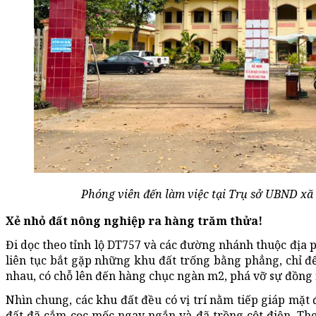
Phóng viên đến làm việc tại Trụ sở UBND x
Xẻ nhỏ đất nông nghiệp ra hàng trăm thửa!
Đi dọc theo tỉnh lộ DT757 và các đường nhánh thuộc địa p
liên tục bắt gặp những khu đất trống bằng phẳng, chỉ đ
nhau, có chỗ lên đến hàng chục ngàn m2, phá vỡ sự đồng
Nhìn chung, các khu đất đều có vị trí nằm tiếp giáp mặt
đất đã cắm cọc mốc ngay ngắn và đã trồng cột điện. Th