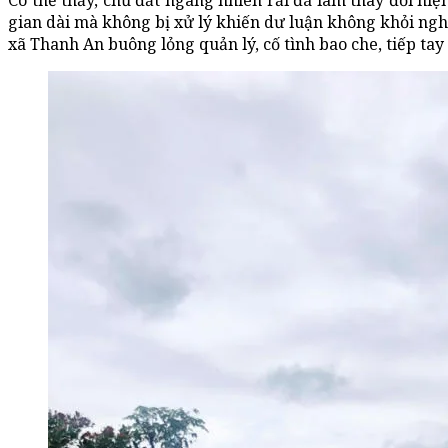
Có thể thấy, chủ đất ngang nhiên rải đá làm thay đổi hiệ
gian dài mà không bị xử lý khiến dư luận không khỏi ngh
xã Thanh An buông lỏng quản lý, cố tình bao che, tiếp tay