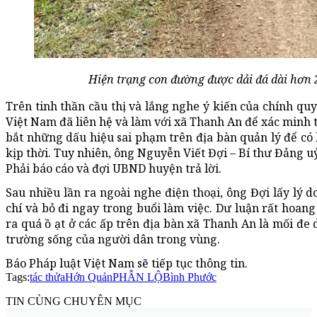
Hiện trạng con đường được dải đá dài hơn 
Trên tinh thần cầu thị và lắng nghe ý kiến của chính qu
Việt Nam đã liên hệ và làm với xã Thanh An để xác minh 
bắt những dấu hiệu sai phạm trên địa bàn quản lý để có 
kịp thời. Tuy nhiên, ông Nguyễn Viết Đợi – Bí thư Đảng u
Phải báo cáo và đợi UBND huyện trả lời.
Sau nhiều lần ra ngoài nghe điện thoại, ông Đợi lấy lý d
chí và bỏ đi ngay trong buổi làm việc. Dư luận rất hoan
ra quá ồ ạt ở các ấp trên địa bàn xã Thanh An là mối đe 
trường sống của người dân trong vùng.
Báo Pháp luật Việt Nam sẽ tiếp tục thông tin.
Tags:
tác thửa
Hớn Quản
PHẪN LỘ
Bình Phước
TIN CÙNG CHUYÊN MỤC