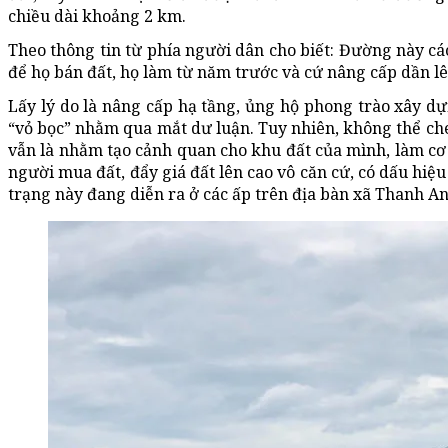
chiều dài khoảng 2 km.
Theo thông tin từ phía người dân cho biết: Đường này các 
để họ bán đất, họ làm từ năm trước và cứ nâng cấp dần lê
Lấy lý do là nâng cấp hạ tầng, ủng hộ phong trào xây 
“vỏ bọc” nhằm qua mắt dư luận. Tuy nhiên, không thể che
vẫn là nhằm tạo cảnh quan cho khu đất của mình, làm cơ
người mua đất, đẩy giá đất lên cao vô căn cứ, có dấu hiệu
trạng này đang diễn ra ở các ấp trên địa bàn xã Thanh An