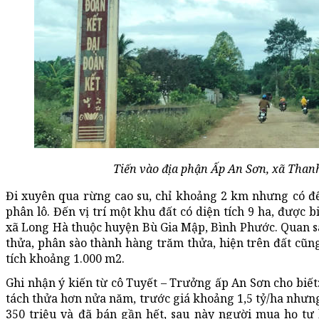
Tiến vào địa phận Ấp An Sơn, xã Tha
Đi xuyên qua rừng cao su, chỉ khoảng 2 km nhưng có đế
phân lô. Đến vị trí một khu đất có diện tích 9 ha, được 
xã Long Hà thuộc huyện Bù Gia Mập, Bình Phước. Quan sát
thửa, phân sào thành hàng trăm thửa, hiện trên đất cũn
tích khoảng 1.000 m2.
Ghi nhận ý kiến từ cô Tuyết – Trưởng ấp An Sơn cho biết
tách thửa hơn nửa năm, trước giá khoảng 1,5 tỷ/ha nhưng
350 triệu và đã bán gần hết, sau này người mua họ tự 