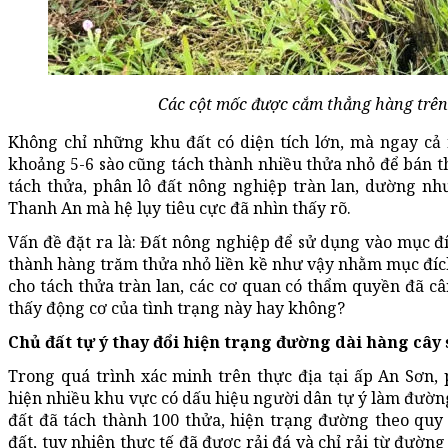
Các cột mốc được cắm thẳng hàng trên 
Không chỉ những khu đất có diện tích lớn, mà ngay cả
khoảng 5-6 sào cũng tách thành nhiều thửa nhỏ để bán th
tách thửa, phân lô đất nông nghiệp tràn lan, dường nh
Thanh An mà hệ lụy tiêu cực đã nhìn thấy rõ.
Vấn đề đặt ra là: Đất nông nghiệp để sử dụng vào mục đ
thành hàng trăm thửa nhỏ liền kề như vậy nhằm mục đích 
cho tách thửa tràn lan, các cơ quan có thẩm quyền đã c
thấy động cơ của tình trạng này hay không?
Chủ đất tự ý thay đổi hiện trạng đường dài hàng cây 
Trong quá trình xác minh trên thực địa tại ấp An Sơn,
hiện nhiều khu vực có dấu hiệu người dân tự ý làm đường,
đất đã tách thành 100 thửa, hiện trạng đường theo qu
đất, tuy nhiên thực tế đã được rải đá và chỉ rải từ đường