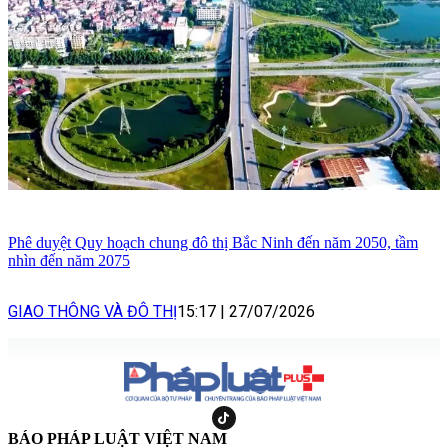
Phê duyệt Quy hoạch chung đô thị Bắc Ninh đến năm 2050, tầm
nhìn đến năm 2075
GIAO THÔNG VÀ ĐÔ THỊ
15:17
|
27/07/2026
BÁO PHÁP LUẬT VIỆT NAM