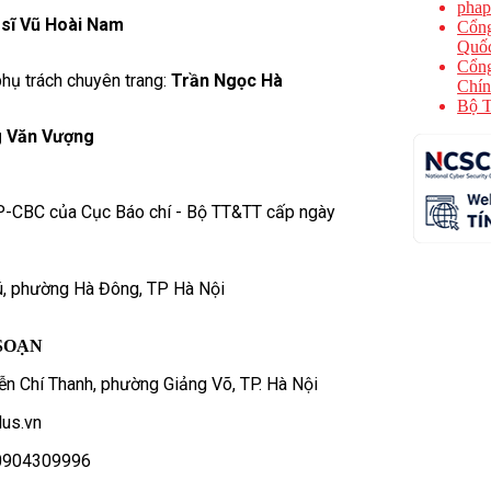
phap
 sĩ Vũ Hoài Nam
Cổng
Quốc
Cổng
hụ trách chuyên trang:
Trần Ngọc Hà
Chín
Bộ T
 Văn Vượng
P-CBC của Cục Báo chí - Bộ TT&TT cấp ngày
ú, phường Hà Đông, TP Hà Nội
SOẠN
n Chí Thanh, phường Giảng Võ, TP. Hà Nội
us.vn
- 0904309996