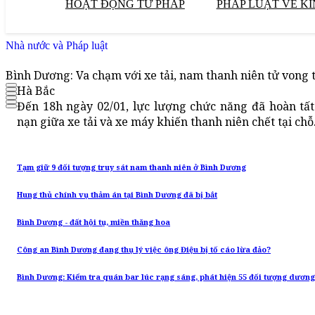
HOẠT ĐỘNG TƯ PHÁP
PHÁP LUẬT VỀ KI
Nhà nước và Pháp luật
Bình Dương: Va chạm với xe tải, nam thanh niên tử vong t
Hà Bắc
Đến 18h ngày 02/01, lực lượng chức năng đã hoàn tấ
nạn giữa xe tải và xe máy khiến thanh niên chết tại chỗ
Tạm giữ 9 đối tượng truy sát nam thanh niên ở Bình Dương
Hung thủ chính vụ thảm án tại Bình Dương đã bị bắt
Bình Dương - đất hội tụ, miền thăng hoa
Công an Bình Dương đang thụ lý việc ông Điệu bị tố cáo lừa đảo?
Bình Dương: Kiểm tra quán bar lúc rạng sáng, phát hiện 55 đối tượng dương