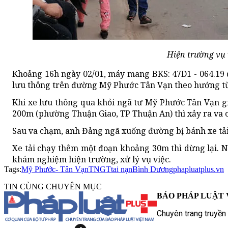
Hiện trường vụ 
Khoảng 16h ngày 02/01, máy mang BKS: 47D1 - 064.19 
lưu thông trên đường Mỹ Phước Tân Vạn theo hướng t
Khi xe lưu thông qua khỏi ngã tư Mỹ Phước Tân Vạn 
200m (phường Thuận Giao, TP Thuận An) thì xảy ra va c
Sau va chạm, anh Đảng ngã xuống đường bị bánh xe tải 
Xe tải chạy thêm một đoạn khoảng 30m thì dừng lại. N
khám nghiệm hiện trường, xử lý vụ việc.
Tags:
Mỹ Phước- Tân Vạn
TNGT
tai nạn
Bình Dương
phapluatplus.vn
TIN CÙNG CHUYÊN MỤC
BÁO PHÁP LUẬT 
Chuyên trang truyền