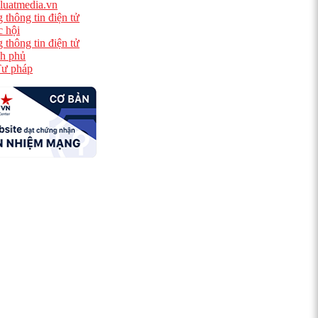
luatmedia.vn
 thông tin điện tử
 hội
 thông tin điện tử
h phủ
ư pháp