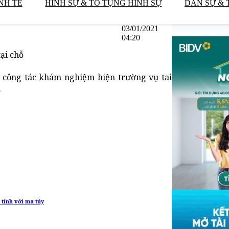
NH TẾ
HÌNH SỰ & TỐ TỤNG HÌNH SỰ
DÂN SỰ & 
03/01/2021
04:20
ại chỗ
t công tác khám nghiệm hiện trường vụ tai
.
 tính với ma túy