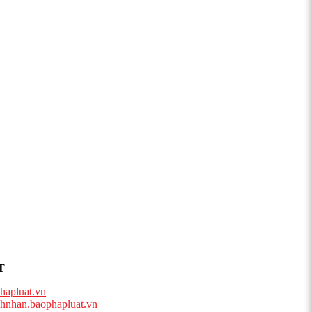
T
hapluat.vn
hnhan.baophapluat.vn