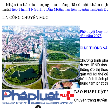
Nhận tin báo, lực lượng chức năng đã có mặt khám nghi
Tags:
Hiệp Thành
TNGT
Thủ Dầu Một
tai nạn liên hoàn
tai nạn
Bình D
TIN CÙNG CHUYÊN MỤC
Phê duyệt Quy ho
đến năm 2075
GIAO THÔNG VÀ
Chương trình phá
được UBND tỉnh p
thống đô thị the
gắn với lợi thế 
trở thành thành 
trung tâm phát 
BÁO PHÁP LUẬT 
Chuyên trang truyền