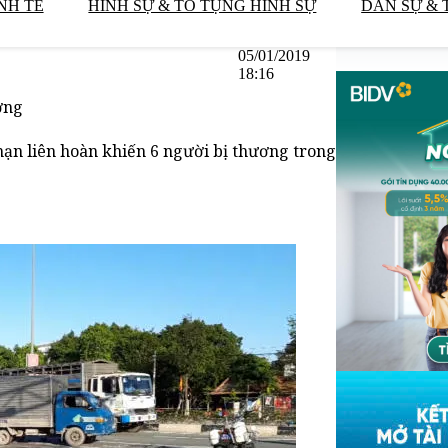
NH TẾ
HÌNH SỰ & TỐ TỤNG HÌNH SỰ
DÂN SỰ & 
05/01/2019
18:16
ơng
nạn liên hoàn khiến 6 người bị thương trong