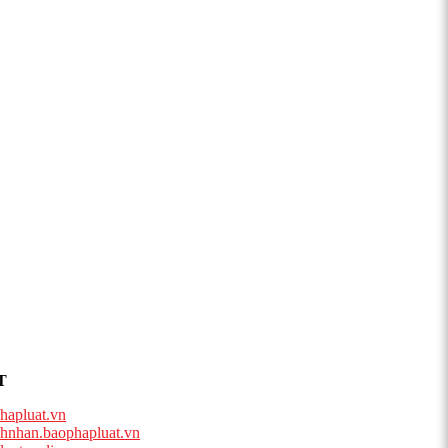
T
hapluat.vn
hnhan.baophapluat.vn