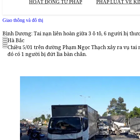
HOẠT ĐỘNG TƯ PHÁP
PHÁP LUẬT VỀ KI
Giao thông và đô thị
Bình Dương: Tai nạn liên hoàn giữa 3 ô tô, 6 người bị thư
Hà Bắc
Chiều 5/01 trên đường Phạm Ngọc Thạch xảy ra vụ tai 
đó có 1 người bị đứt lìa bàn chân.