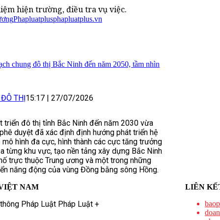
ệm hiện trường, điều tra vụ việc.
ương
Phapluatplus
phapluatplus.vn
ạch chung đô thị Bắc Ninh đến năm 2050, tầm nhìn
 ĐÔ THỊ
15:17
|
27/07/2026
t triển đô thị tỉnh Bắc Ninh đến năm 2030 vừa
hê duyệt đã xác định định hướng phát triển hệ
o mô hình đa cực, hình thành các cực tăng trưởng
của từng khu vực, tạo nền tảng xây dựng Bắc Ninh
phố trực thuộc Trung ương và một trong những
triển năng động của vùng Đồng bằng sông Hồng.
VIỆT NAM
LIÊN KẾ
 thông Pháp Luật Pháp Luật +
baop
doan