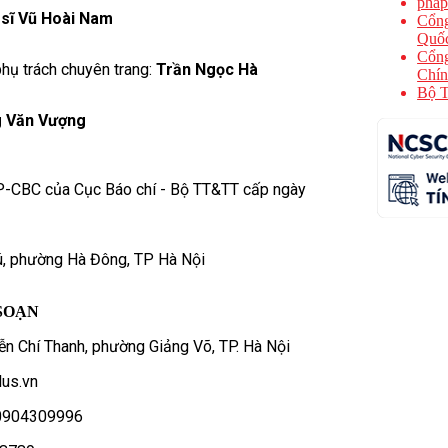
phap
 sĩ Vũ Hoài Nam
Cổng
Quốc
Cổng
hụ trách chuyên trang:
Trần Ngọc Hà
Chín
Bộ T
 Văn Vượng
P-CBC của Cục Báo chí - Bộ TT&TT cấp ngày
ú, phường Hà Đông, TP Hà Nội
SOẠN
n Chí Thanh, phường Giảng Võ, TP. Hà Nội
us.vn
- 0904309996