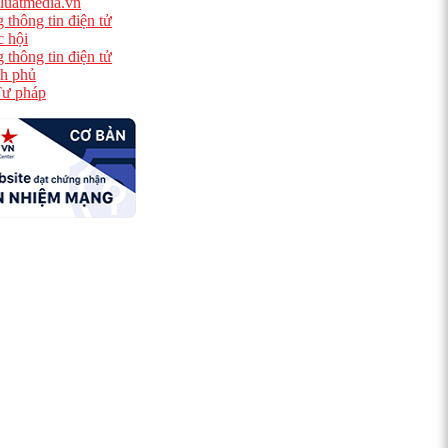
luatmedia.vn
 thông tin điện tử
 hội
 thông tin điện tử
h phủ
ư pháp