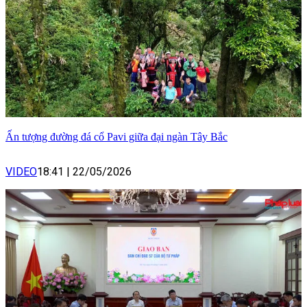
Ấn tượng đường đá cổ Pavi giữa đại ngàn Tây Bắc
VIDEO
18:41
|
22/05/2026