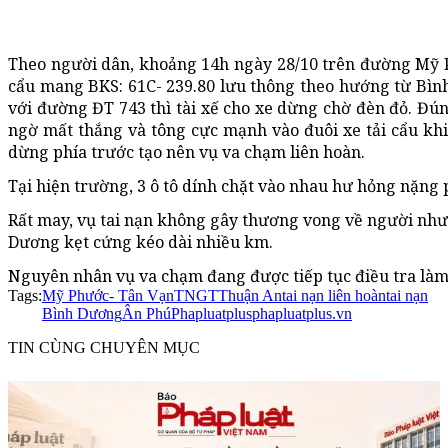
Theo người dân, khoảng 14h ngày 28/10 trên đường Mỹ 
cẩu mang BKS: 61C- 239.80 lưu thông theo hướng từ Bình
với đường ĐT 743 thì tài xế cho xe dừng chờ đèn đỏ. Đún
ngờ mất thắng và tông cực mạnh vào đuôi xe tải cẩu khi
dừng phía trước tạo nên vụ va chạm liên hoàn.
Tại hiện trường, 3 ô tô dính chặt vào nhau hư hỏng nặng 
Rất may, vụ tai nạn không gây thương vong về người như
Dương kẹt cứng kéo dài nhiều km.
Nguyên nhân vụ va chạm đang được tiếp tục điều tra làm
Tags:
Mỹ Phước- Tân Vạn
TNGT
Thuận An
tai nạn liên hoàn
tai nạn
Bình Dương
Ân Phú
Phapluatplus
phapluatplus.vn
TIN CÙNG CHUYÊN MỤC