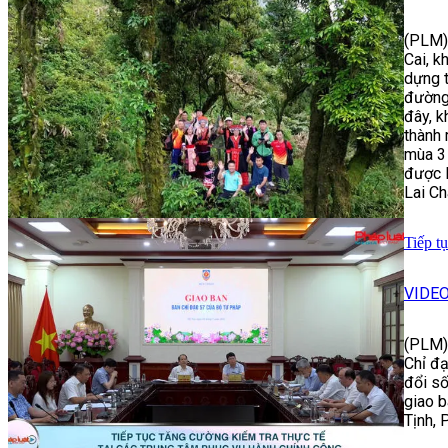
(PLM) 
Cai, k
dựng t
đường 
đây, k
thành 
mùa 3 
được B
Lai Ch
Tiếp t
VIDE
(PLM)
Chỉ đạ
đổi số
giao b
Tịnh, 