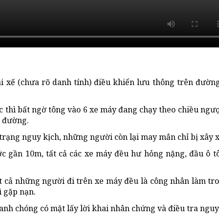
ài xế (chưa rõ danh tính) điều khiển lưu thông trên đườn
hì bất ngờ tông vào 6 xe máy đang chạy theo chiều ngược
a đường.
trạng nguy kịch, những người còn lại may mắn chỉ bị xây x
ước gần 10m, tất cả các xe máy đều hư hỏng nặng, đầu ô t
tất cả những người đi trên xe máy đều là công nhân làm tr
ì gặp nạn.
hanh chóng có mặt lấy lời khai nhân chứng và điều tra ngu