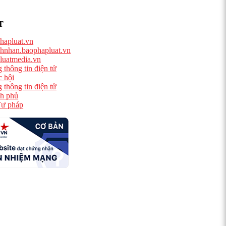
T
hapluat.vn
hnhan.baophapluat.vn
luatmedia.vn
 thông tin điện tử
 hội
 thông tin điện tử
h phủ
ư pháp