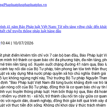
ng
Phapluatplus
phapluatplus.vn
rình 41 năm Báo Pháp luật Việt Nam: Từ nền tảng vững chắc đến khát 
hiết chế truyền thông pháp luật hàng đầu
O
10:44
|
10/07/2026
t phát điểm khiêm tốn chỉ với 7 cán bộ ban đầu, Báo Pháp luật V
n mình trở thành cơ quan báo chí đa phương tiện, đa nền tảng, p
mẽ trên nền tảng số. Xuyên suốt chặng đường 41 năm qua, Báo l
 cánh tay nối dài của Bộ Tư pháp, tiên phong lan tỏa tinh thần thư
uật và xây dựng Nhà nước pháp quyền xã hội chủ nghĩa. Đánh giá
nỗ lực không ngừng nghỉ này, Thứ trưởng Bộ Tư pháp Nguyễn Tha
định: "Báo Pháp luật Việt Nam đã từng bước khẳng định vai trò l
uận nòng cốt của Bộ Tư pháp, đồng thời là cơ quan báo chí uy tín
lĩnh vực truyền thông pháp luật. Hơn bốn thập kỷ qua, Báo đã hoà
́c nhiệm vụ chính trị - xã hội, trở thành cầu nối tin cậy giữa cơ qua
ớc với người dân, doanh nghiệp, đồng thời gắn kết quá trình xây 
uật với thực tiễn đời sống. Không chỉ khơi dậy ý thức trách nhiệm