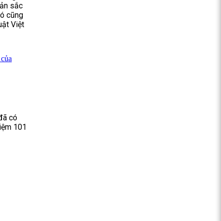
Bản sắc
ó cũng
uật Việt
 của
đã có
niệm 101