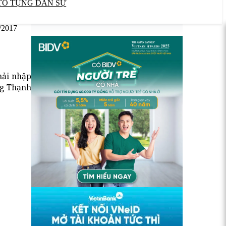
TỐ TỤNG DÂN SỰ
/2017
hải nhập
ng Thạnh