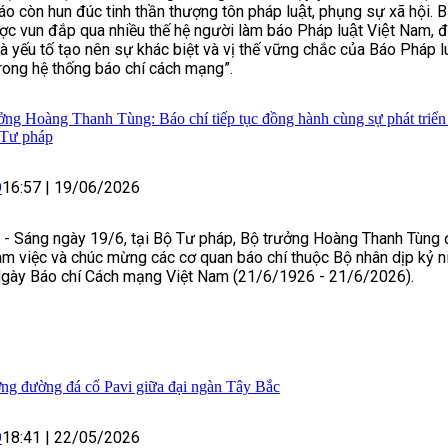
áo còn hun đúc tinh thần thượng tôn pháp luật, phụng sự xã hội. 
ợc vun đắp qua nhiều thế hệ người làm báo Pháp luật Việt Nam, đ
là yếu tố tạo nên sự khác biệt và vị thế vững chắc của Báo Pháp l
ong hệ thống báo chí cách mạng”.
ởng Hoàng Thanh Tùng: Báo chí tiếp tục đồng hành cùng sự phát triển
 Tư pháp
O
16:57
|
19/06/2026
- Sáng ngày 19/6, tại Bộ Tư pháp, Bộ trưởng Hoàng Thanh Tùng 
àm việc và chúc mừng các cơ quan báo chí thuộc Bộ nhân dịp kỷ 
gày Báo chí Cách mạng Việt Nam (21/6/1926 - 21/6/2026).
ng đường đá cổ Pavi giữa đại ngàn Tây Bắc
O
18:41
|
22/05/2026