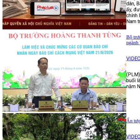
dân, B
ấy, đư
chính 
Nam tr
Bộ trư
ngành
VIDE
(PLM) 
buổi l
năm N
Ấn tượ
VIDE