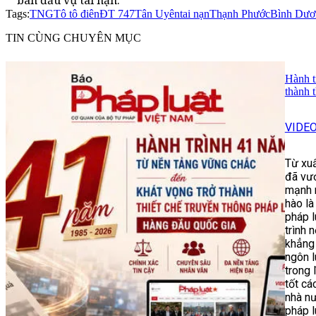
ban đầu vụ tai nạn.
Tags:
TNGT
ô tô điên
ĐT 747
Tân Uyên
tai nạn
Thạnh Phước
Bình Dươ
TIN CÙNG CHUYÊN MỤC
Hành t
thành t
VIDE
Từ xuấ
đã vươ
mạnh 
hào là
pháp l
trình 
khẳng 
ngôn l
trong 
tốt ca
nhà nư
pháp l