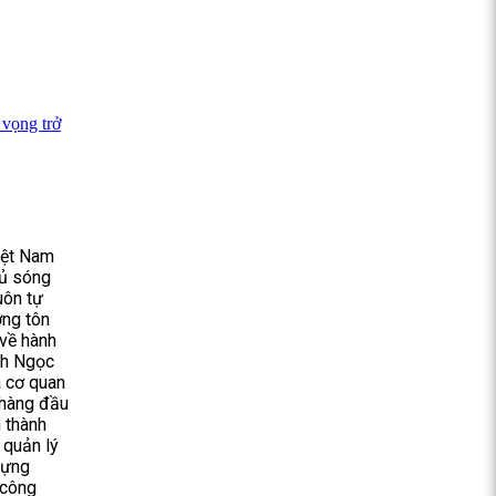
vọng trở
iệt Nam
hủ sóng
uôn tự
ợng tôn
 về hành
nh Ngọc
à cơ quan
 hàng đầu
n thành
n quản lý
dựng
 công