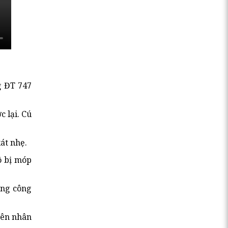
g ĐT 747
 lại. Cú
át nhẹ.
ô bị móp
ong công
yên nhân