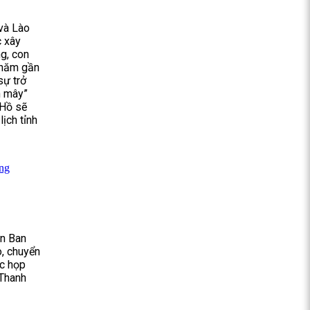
 và Lào
c xây
g, con
 năm gần
sự trở
n mây”
 Hồ sẽ
ịch tỉnh
ông
an Ban
o, chuyển
ộc họp
 Thanh