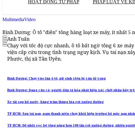
HOẠT ĐỘNG TƯ PHÁP
PHÁP LUẬT VỀ KI
Multimedia
Video
Bình Dương: Ô tô "điên" tông hàng loạt xe máy, ít nhất 5
Anh Tuấn
Chạy với tốc độ cực nhanh, ô tô bất ngờ tông 6 xe má
viện cấp cứu trong tình trạng nguy kịch. Vụ tai nạn 
Phước, thị xã Tân Uyên.
Bình Dương: Chạy vào làn ô tô, nữ sinh viên bị cán tử vong
Bình Dương: Đang câu cá, người dân tá hỏa phát hiện xác chết phân hủy tr
Xe tải sụp hố nước, hàng trăm thùng bia rơi xuống đường
TP HCM: Sau tai nạn, nam thanh niên chạy khỏi hiện trường bỏ mặc nạn nhâ
TP HCM: Đế nhồi cọc bê tông nặng hơn 100 tấn rơi xuống đường, nhiều ngườ