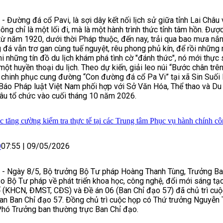
- Đường đá cổ Pavi, là sợi dây kết nối lịch sử giữa tỉnh Lai Châu
hông chỉ là một lối đi, mà là một hành trình thức tỉnh tâm hồn. Đượ
ừ năm 1920, dưới thời Pháp thuộc, đến nay, trải qua bao mưa nắn
đá vẫn trơ gan cùng tuế nguyệt, rêu phong phủ kín, để rồi những
hi những tín đồ du lịch khám phá tình cờ "đánh thức", nó mới thực 
một huyền thoại du lịch. Theo dự kiến, giải leo núi “Bước chân trê
chinh phục cung đường “Con đường đá cổ Pa Vi” tại xã Sin Suối
áo Pháp luật Việt Nam phối hợp với Sở Văn Hóa, Thể thao và Du l
âu tổ chức vào cuối tháng 10 năm 2026.
ục tăng cường kiểm tra thực tế tại các Trung tâm Phục vụ hành chính c
O
07:55
|
09/05/2026
 - Ngày 8/5, Bộ trưởng Bộ Tư pháp Hoàng Thanh Tùng, Trưởng B
o Bộ Tư pháp về phát triển khoa học, công nghệ, đổi mới sáng tạ
 (KHCN, ĐMST, CĐS) và Đề án 06 (Ban Chỉ đạo 57) đã chủ trì cu
an Ban Chỉ đạo 57. Đồng chủ trì cuộc họp có Thứ trưởng Nguyễn
Phó Trưởng ban thường trực Ban Chỉ đạo.