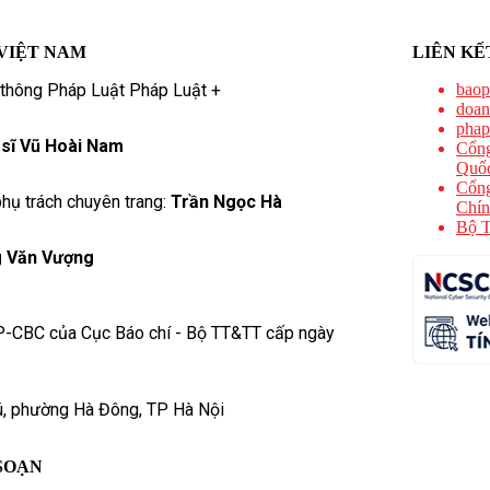
VIỆT NAM
LIÊN KẾ
 thông Pháp Luật Pháp Luật +
baop
doan
phap
 sĩ Vũ Hoài Nam
Cổng
Quốc
Cổng
hụ trách chuyên trang:
Trần Ngọc Hà
Chín
Bộ T
 Văn Vượng
P-CBC của Cục Báo chí - Bộ TT&TT cấp ngày
ú, phường Hà Đông, TP Hà Nội
SOẠN