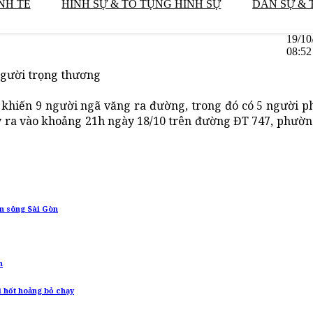
NH TẾ
HÌNH SỰ & TỐ TỤNG HÌNH SỰ
DÂN SỰ & 
19/10
08:52
 người trọng thương
y khiến 9 người ngã văng ra đường, trong đó có 5 người p
xảy ra vào khoảng 21h ngày 18/10 trên đường ĐT 747, phườ
ên sông Sài Gòn
n
i hốt hoảng bỏ chạy