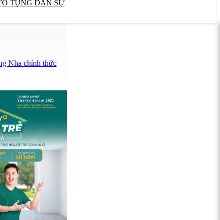
TỐ TỤNG DÂN SỰ
ng Nha chính thức