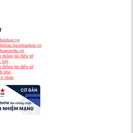
T
hapluat.vn
hnhan.baophapluat.vn
luatmedia.vn
 thông tin điện tử
 hội
 thông tin điện tử
h phủ
ư pháp