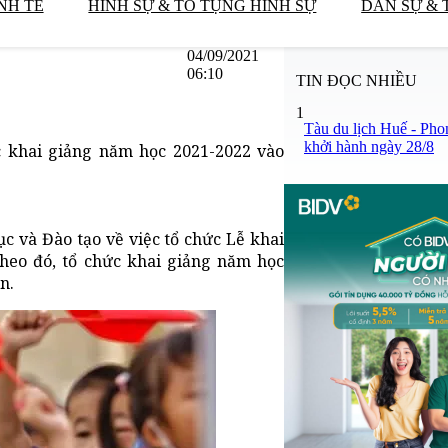
NH TẾ
HÌNH SỰ & TỐ TỤNG HÌNH SỰ
DÂN SỰ & 
04/09/2021
06:10
TIN ĐỌC NHIỀU
1
Tàu du lịch Huế - Pho
khởi hành ngày 28/8
c khai giảng năm học 2021-2022 vào
c và Đào tạo về việc tổ chức Lễ khai
Theo đó, tổ chức khai giảng năm học
n.