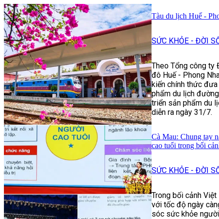
Tàu du lịch Huế - Ph
SỨC KHỎE - ĐỜI S
Theo Tổng công ty Đ
đô Huế - Phong Nha:
kiến chính thức đưa
phẩm du lịch đường 
triển sản phẩm du 
diễn ra ngày 31/7.
Cà Mau: Chung tay n
cao tuổi trong bối cả
SỨC KHỎE - ĐỜI S
Trong bối cảnh Việt
với tốc độ ngày càn
sóc sức khỏe người 