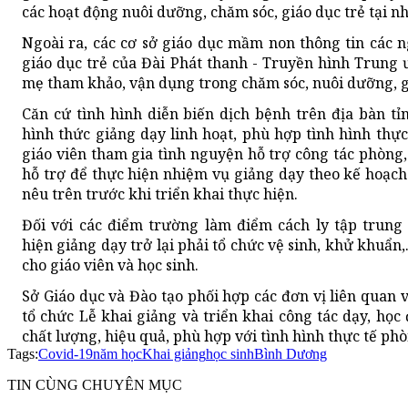
các hoạt động nuôi dưỡng, chăm sóc, giáo dục trẻ tại nh
Ngoài ra, các cơ sở giáo dục mầm non thông tin các n
giáo dục trẻ của Đài Phát thanh - Truyền hình Trung 
mẹ tham khảo, vận dụng trong chăm sóc, nuôi dưỡng, gi
Căn cứ tình hình diễn biến dịch bệnh trên địa bàn tỉ
hình thức giảng dạy linh hoạt, phù hợp tình hình thự
giáo viên tham gia tình nguyện hỗ trợ công tác phòng,
hỗ trợ để thực hiện nhiệm vụ giảng dạy theo kế hoạch
nêu trên trước khi triển khai thực hiện.
Đối với các điểm trường làm điểm cách ly tập trung
hiện giảng dạy trở lại phải tổ chức vệ sinh, khử khuẩn
cho giáo viên và học sinh.
Sở Giáo dục và Đào tạo phối hợp các đơn vị liên quan 
tổ chức Lễ khai giảng và triển khai công tác dạy, họ
chất lượng, hiệu quả, phù hợp với tình hình thực tế ph
Tags:
Covid-19
năm học
Khai giảng
học sinh
Bình Dương
TIN CÙNG CHUYÊN MỤC