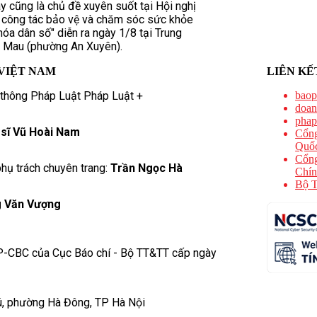
ây cũng là chủ đề xuyên suốt tại Hội nghị
 công tác bảo vệ và chăm sóc sức khỏe
hóa dân số" diễn ra ngày 1/8 tại Trung
à Mau (phường An Xuyên).
VIỆT NAM
LIÊN KẾ
 thông Pháp Luật Pháp Luật +
baop
doan
phap
 sĩ Vũ Hoài Nam
Cổng
Quốc
Cổng
hụ trách chuyên trang:
Trần Ngọc Hà
Chín
Bộ T
 Văn Vượng
P-CBC của Cục Báo chí - Bộ TT&TT cấp ngày
ú, phường Hà Đông, TP Hà Nội