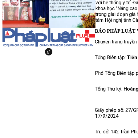
với hệ thống y tế. Đ
khoa học "Nâng cao
trong giai đoạn già 
tâm Hội nghị tỉnh C
BÁO PHÁP LUẬT 
Chuyên trang truyền
Tổng Biên tập:
Tiến
Phó Tổng Biên tập p
Tổng Thư ký:
Hoàng
Giấy phép số: 27/G
17/9/2024
Trụ sở: 142 Trần Ph