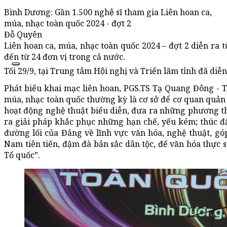
Bình Dương: Gần 1.500 nghệ sĩ tham gia Liên hoan ca,
múa, nhạc toàn quốc 2024 - đợt 2
Đỗ Quyên
Liên hoan ca, múa, nhạc toàn quốc 2024 – đợt 2 diễn ra 
đến từ 24 đơn vị trong cả nước.
Tối 29/9, tại Trung tâm Hội nghị và Triển lãm tỉnh đã d
Phát biểu khai mạc liên hoan, PGS.TS Tạ Quang Đông - T
múa, nhạc toàn quốc thường kỳ là cơ sở để cơ quan quả
hoạt động nghệ thuật biểu diễn, đưa ra những phương th
ra giải pháp khắc phục những hạn chế, yếu kém; thúc đẩ
đường lối của Đảng về lĩnh vực văn hóa, nghệ thuật, gó
Nam tiên tiến, đậm đà bản sắc dân tộc, để văn hóa thực s
Tổ quốc”.