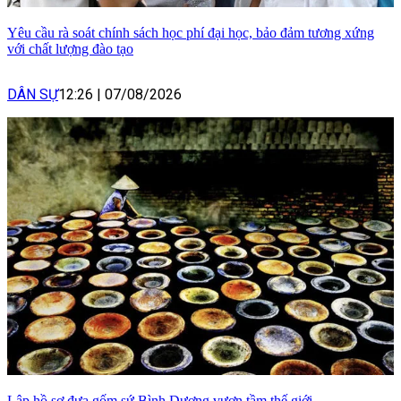
Yêu cầu rà soát chính sách học phí đại học, bảo đảm tương xứng
với chất lượng đào tạo
DÂN SỰ
12:26
|
07/08/2026
Lập hồ sơ đưa gốm sứ Bình Dương vươn tầm thế giới