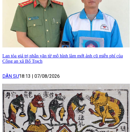
Lan tỏa giá trị nhân văn từ mô hình làm mới ảnh cũ miễn phí của
Công an xã Bố Trạch
DÂN SỰ
18:13
|
07/08/2026