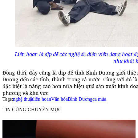
Liên hoan là dịp để các nghệ sĩ, diễn viên đang hoạt 
như khát k
Đồng thời, đây cũng là dịp để tỉnh Bình Dương giới thi
Dương đến các tỉnh, thành trong cả nước. Cùng với đó là 
đặc biệt là nâng cao hơn nữa hiệu quả sản xuất kinh do
phương và khu vực.
Tags:
nghệ thuật
liên hoan
Văn hóa
Bình Dương
ca múa
TIN CÙNG CHUYÊN MỤC