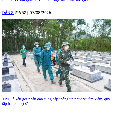
DÂN SỰ
06:52
|
07/08/2026
TP Huế kêu gọi nhân dân cung cấp thông tin phục vụ tìm kiếm, quy
tập hài cốt liệt sĩ