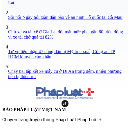
Lạt
2
Sôi nổi Ngày hội toàn dân bảo vệ an ninh Tổ quốc tại Cà Mau
3
Chủ xe và tài xế ở Gia Lai đối mặt mức phạt gần 60 triệu đồng
vì xe tải chở quá tải 82%
4
Từ vụ tiếp nhận 47 công dân bị Mỹ trục xuất, Công an TP
HCM khuyến cáo khẩn
5
Cháy bãi tập kết xe máy cũ ở Dĩ An trong đêm, nhiều phương
tiện bị thiêu rụi
BÁO PHÁP LUẬT VIỆT NAM
Chuyên trang truyền thông Pháp Luật Pháp Luật +