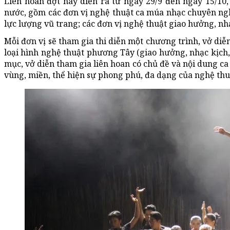
Liên hoan đợt này diễn ra từ ngày 29/9 đến ngày 15/
nước, gồm các đơn vị nghệ thuật ca múa nhạc chuyên ngh
lực lượng vũ trang; các đơn vị nghệ thuật giao hưởng, nhạ
Mỗi đơn vị sẽ tham gia thi diễn một chương trình, vở di
loại hình nghệ thuật phương Tây (giao hưởng, nhạc kịch,
mục, vở diễn tham gia liên hoan có chủ đề và nội dung ca
vùng, miền, thể hiện sự phong phú, đa dạng của nghệ thu