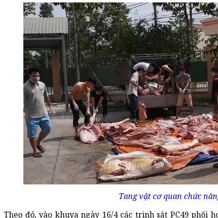
Tang vật cơ quan chức năng
Theo đó, vào khuya ngày 16/4 các trinh sát PC49 phối 