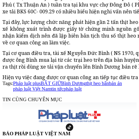
Phú ( Tx Thuận An ) tuần tra tại khu vực chợ Đông Đô ( 
xe tải BKS 60C- 009.29 có nhiều biểu hiện nghi vấn nên t
Tại đây, lực lượng chức năng phát hiện gần 2 tấn thịt heo
xế không xuát trình được giấy tờ chứng minh nguồn gốc
nhận kiểm dịch nên đã lập biên bản tịch thu số thịt heo 
về cơ quan công an làm việc.
Tại cơ quan điều tra, tài xế Nguyễn Đức Bình ( NS 1970, q
được ông Bình mua lại từ các trại heo trên địa bàn huyệ
ra thịt rồi dùng xe tải vận chuyển lên Bình Dương bán rẽ 
Hiện vụ việc đang được cơ quan công an tiếp tục điều tra
Tags:
Pháp luật plus
BẮT GIỮ
Bình Dương
thịt heo bẩn
bản án
pháp luật Việt Nam
tin tức
pháp luật
TIN CÙNG CHUYÊN MỤC
BÁO PHÁP LUẬT VIỆT NAM