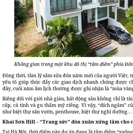
Không gian trong một khu đô thị “tâm điểm” phía Đô
Đồng thời, tâm lý sắm sửa đón năm mới của người Việt, t
yếu tố giúp thúc đẩy các giao dịch nhanh chóng được c
đây, cuối năm âm lịch thường được ghi nhận là “mùa vàng
Riêng đối với giới nhà giàu, bất động sản không chỉ là t
cấp, cá tính và gu thẩm mỹ riêng. Vì vậy, “đích ngắm” 
như biệt thự sân vườn, penthouse, biệt thự nghỉ dưỡng…
Khai Sơn Hill – “Trang sức” đón xuân xứng tầm cho 
Tại Hà Nội, thời điểm này dự án đang là tâm điểm “xuống