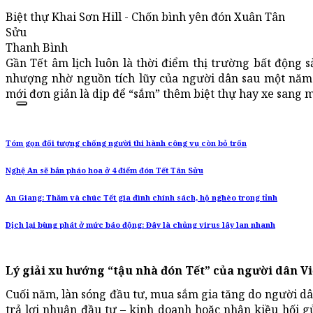
Biệt thự Khai Sơn Hill - Chốn bình yên đón Xuân Tân
Sửu
Thanh Bình
Gần Tết âm lịch luôn là thời điểm thị trường bất động 
nhượng nhờ nguồn tích lũy của người dân sau một năm l
mới đơn giản là dịp để “sắm” thêm biệt thự hay xe sang m
Tóm gọn đối tượng chống người thi hành công vụ còn bỏ trốn
Nghệ An sẽ bắn pháo hoa ở 4 điểm đón Tết Tân Sửu
An Giang: Thăm và chúc Tết gia đình chính sách, hộ nghèo trong tỉnh
Dịch lại bùng phát ở mức báo động: Đây là chủng virus lây lan nhanh
Lý giải xu hướng “tậu nhà đón Tết” của người dân V
Cuối năm, làn sóng đầu tư, mua sắm gia tăng do người dâ
trả lợi nhuận đầu tư – kinh doanh hoặc nhận kiều hối gử