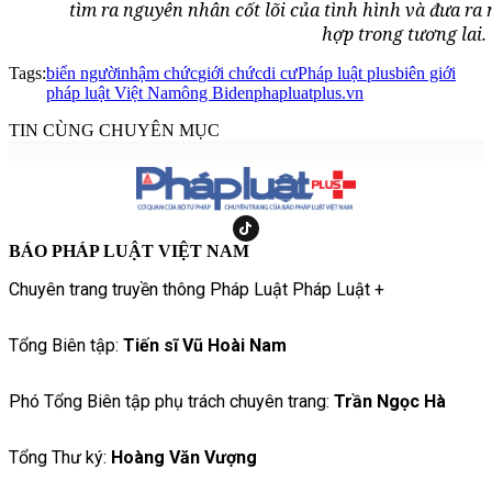
tìm ra nguyên nhân cốt lõi của tình hình và đưa r
hợp trong tương lai.
Tags:
biển người
nhậm chức
giới chức
di cư
Pháp luật plus
biên giới
pháp luật Việt Nam
ông Biden
phapluatplus.vn
TIN CÙNG CHUYÊN MỤC
BÁO PHÁP LUẬT VIỆT NAM
Chuyên trang truyền thông Pháp Luật Pháp Luật +
Tổng Biên tập:
Tiến sĩ Vũ Hoài Nam
Phó Tổng Biên tập phụ trách chuyên trang:
Trần Ngọc Hà
Tổng Thư ký:
Hoàng Văn Vượng