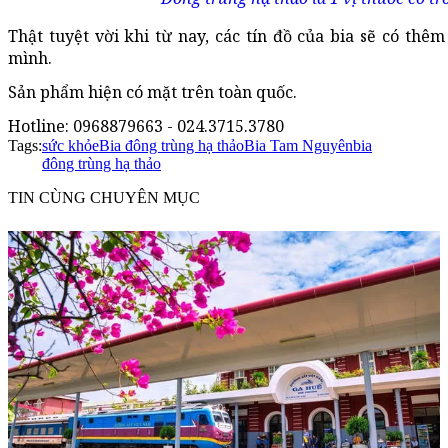
Thật tuyệt vời khi từ nay, các tín đồ của bia sẽ có thê
mình.
Sản phẩm hiện có mặt trên toàn quốc.
Hotline: 0968879663 - 024.3715.3780
Tags:
sức khỏe
Bia đông trùng hạ thảo
Bia Tam Nguyên
bia
đông trùng hạ thảo
TIN CÙNG CHUYÊN MỤC