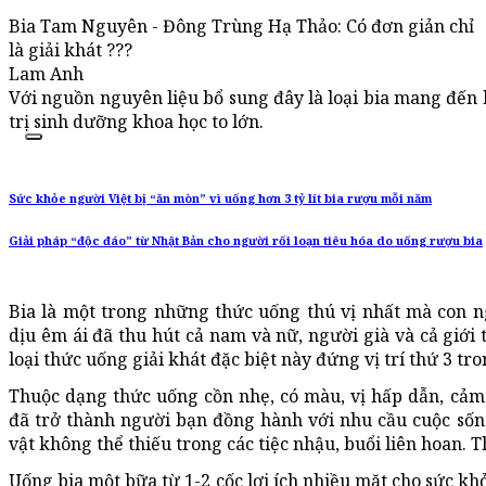
Bia Tam Nguyên - Đông Trùng Hạ Thảo: Có đơn giản chỉ
là giải khát ???
Lam Anh
Với nguồn nguyên liệu bổ sung đây là loại bia mang đến ha
trị sinh dưỡng khoa học to lớn.
Sức khỏe người Việt bị “ăn mòn” vì uống hơn 3 tỷ lít bia rượu mỗi năm
Giải pháp “độc đáo” từ Nhật Bản cho người rối loạn tiêu hóa do uống rượu bia
Bia là một trong những thức uống thú vị nhất mà con ng
dịu êm ái đã thu hút cả nam và nữ, người già và cả giới
loại thức uống giải khát đặc biệt này đứng vị trí thứ 3 tro
Thuộc dạng thức uống cồn nhẹ, có màu, vị hấp dẫn, cảm 
đã trở thành người bạn đồng hành với nhu cầu cuộc sống
vật không thể thiếu trong các tiệc nhậu, buổi liên hoan. Th
Uống bia một bữa từ 1-2 cốc lợi ích nhiều mặt cho sức kh