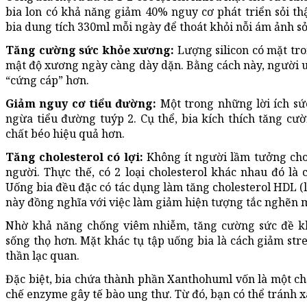
bia lon có khả năng giảm 40% nguy cơ phát triển sỏi th
bia dung tích 330ml mỗi ngày để thoát khỏi nỗi ám ảnh sỏ
Tăng cường sức khỏe xương:
Lượng silicon có mặt tro
mật độ xương ngày càng dày dặn. Bằng cách này, người u
“cứng cáp” hơn.
Giảm nguy cơ tiểu đường:
Một trong những lời ích sứ
ngừa tiểu đường tuýp 2. Cụ thể, bia kích thích tăng cườ
chất béo hiệu quả hơn.
Tăng cholesterol có lợi:
Không ít người lầm tưởng cho
người. Thực thế, có 2 loại cholesterol khác nhau đó là ch
Uống bia đều đặc có tác dụng làm tăng cholesterol HDL (lo
này đồng nghĩa với việc làm giảm hiện tượng tắc nghẽn
Nhờ khả năng chống viêm nhiễm, tăng cường sức đề k
sống thọ hơn. Mặt khác tụ tập uống bia là cách giảm stre
thần lạc quan.
Đặc biệt, bia chứa thành phần Xanthohuml vốn là một c
chế enzyme gây tế bào ung thư. Từ đó, bạn có thể tránh 