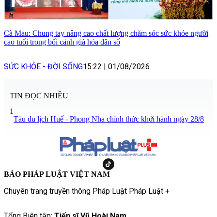
Cà Mau: Chung tay nâng cao chất lượng chăm sóc sức khỏe người
cao tuổi trong bối cảnh già hóa dân số
SỨC KHỎE - ĐỜI SỐNG
15:22
|
01/08/2026
TIN ĐỌC NHIỀU
1
Tàu du lịch Huế - Phong Nha chính thức khởi hành ngày 28/8
BÁO PHÁP LUẬT VIỆT NAM
Chuyên trang truyền thông Pháp Luật Pháp Luật +
Tổng Biên tập:
Tiến sĩ Vũ Hoài Nam