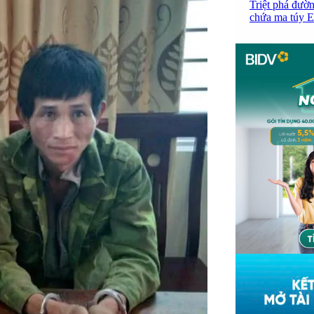
Triệt phá đườn
chứa ma túy Et