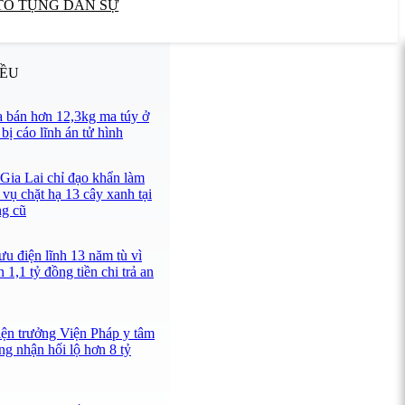
TỐ TỤNG DÂN SỰ
IỀU
 bán hơn 12,3kg ma túy ở
ị cáo lĩnh án tử hình
 Gia Lai chỉ đạo khẩn làm
 vụ chặt hạ 13 cây xanh tại
ng cũ
u điện lĩnh 13 năm tù vì
 1,1 tỷ đồng tiền chi trả an
iện trưởng Viện Pháp y tâm
ng nhận hối lộ hơn 8 tỷ