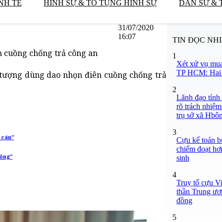
NH TẾ
HÌNH SỰ & TỐ TỤNG HÌNH SỰ
DÂN SỰ & 
31/07/2020
16:07
TIN ĐỌC NH
n cuồng chống trả công an
1
Xét xử vụ mua
TP HCM: Hai b
i tượng dùng dao nhọn điên cuồng chống trả
2
Lãnh đạo tỉnh
rõ trách nhiệm
trụ sở xã Hbô
3
m cán"
Cựu kế toán bư
chiếm đoạt hơn
sống"
sinh
4
Truy tố cựu V
thần Trung ươ
đồng
5