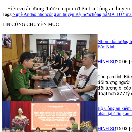
Hiện vụ án đang được cơ quan điều tra Công an huyện K
Tags:
Nghệ An
dao nhọn
công an huyện Kỳ Sơn
chống trả
MA TÚY
ma 
TIN CÙNG CHUYÊN MỤC
Nhóm đối tượng bị 
Bắc Ninh
HÌNH SỰ
20:06
|
Công an tỉnh Bắc
đối tượng người 
đối tượng bị cáo
đoạt hơn 327 tỷ 
Bộ Công an kiểm t
nhân tại Công an 
HÌNH SỰ
15:03
|