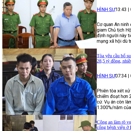
HÌNH SỰ
13:43
|
Cơ quan An ninh 
giam Chủ tịch Hộ
định người này ti
mạng xã hội dù t
Tòa yêu cầu bổ su
28,5 tỷ đồng, nhi
HÌNH SỰ
07:34
|
Phiên tòa xét xử
chiếm đoạt hơn 
cứ. Vụ án còn làm
1.300%/năm của n
Công an làm rõ vụ
cổng bệnh viện ở