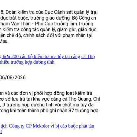
8, Đoàn kiểm tra của Cục Cảnh sát quản lý trại
 dục bắt buộc, trường giáo dưỡng, Bộ Công an
Phạm Văn Thân - Phó Cục trưởng làm Trưởng
 kiểm tra công tác quản lý, giam giữ, giáo dục
hiện chế độ, chính sách đối với phạm nhân tại
Mau.
hơn 200 cán bộ kiểm tra ma túy tại cảng cá Thọ
nhiều trường hợp dương tính
06/08/2026
n và các đơn vị phối hợp đồng loạt kiểm tra
cơ sở lưu trú tại khu vực cảng cá Thọ Quang. Chỉ
n, 9 trường hợp dương tính với chất ma túy đã
trong khi toàn thành phố ghi nhận 87 trường hợp.
tịch Công ty CP Mekolor vì bị cáo buộc phát tán
ật