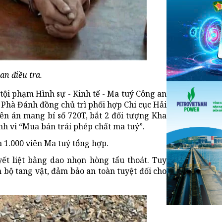
an điều tra.
 tội phạm Hình sự - Kinh tế - Ma tuý Công an
Phà Đánh đồng chủ trì phối hợp Chi cục Hải
n án mang bí số 720T, bắt 2 đối tượng Kha
h vi “Mua bán trái phép chất ma tuý”.
à 1.000 viên Ma tuý tổng hợp.
yết liệt bằng dao nhọn hòng tẩu thoát. Tuy
n bộ tang vật, đảm bảo an toàn tuyệt đối cho