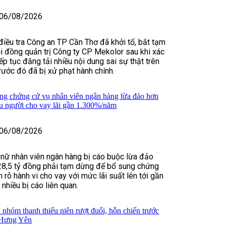
06/08/2026
điều tra Công an TP Cần Thơ đã khởi tố, bắt tạm
i đồng quản trị Công ty CP Mekolor sau khi xác
ếp tục đăng tải nhiều nội dung sai sự thật trên
rước đó đã bị xử phạt hành chính.
ng chứng cứ vụ nhân viên ngân hàng lừa đảo hơn
ều người cho vay lãi gần 1.300%/năm
06/08/2026
 nữ nhân viên ngân hàng bị cáo buộc lừa đảo
28,5 tỷ đồng phải tạm dừng để bổ sung chứng
 rõ hành vi cho vay với mức lãi suất lên tới gần
hiều bị cáo liên quan.
 nhóm thanh thiếu niên rượt đuổi, hỗn chiến trước
 Hưng Yên