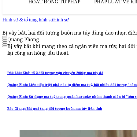
HOẠT ĐỘNG TƯ PHÁP
PHÁP LUẬT VỀ KI
Hình sự & tố tụng hình sự
Hình sự
Bị vây bắt, hai đối tượng buôn ma túy dùng dao nhọn điê
Quang Phong
Bị vây bắt khi mang theo cả ngàn viên ma túy, hai đố
lại công an hòng tẩu thoát.
Đắk Lắk: Khởi tố 2 đối tượng vận chuyển 200kg ma túy đá
Quảng Bình: Liên tiếp triệt phá các tụ điểm ma tuý, bắt nhiều đối tượng "cộ
Quảng Bình: Sử dụng ma tuý trong quán karaoke nhóm thanh niên bị "tóm 
Bắc Giang: Bắt quả tang đối tượng buôn ma túy liên tỉnh