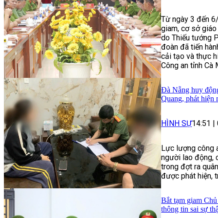
Từ ngày 3 đến 6/
giam, cơ sở giáo
do Thiếu tướng 
đoàn đã tiến hành
cải tạo và thực 
Công an tỉnh Cà 
Đà Nẵng huy động 
Quang, phát hiện 
HÌNH SỰ
14:51
|
Lực lượng công a
người lao động, 
trong đợt ra quâ
được phát hiện, 
Bắt tạm giam Chủ 
thông tin sai sự th