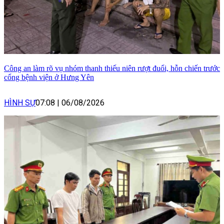
Công an làm rõ vụ nhóm thanh thiếu niên rượt đuổi, hỗn chiến trước
cổng bệnh viện ở Hưng Yên
HÌNH SỰ
07:08
|
06/08/2026