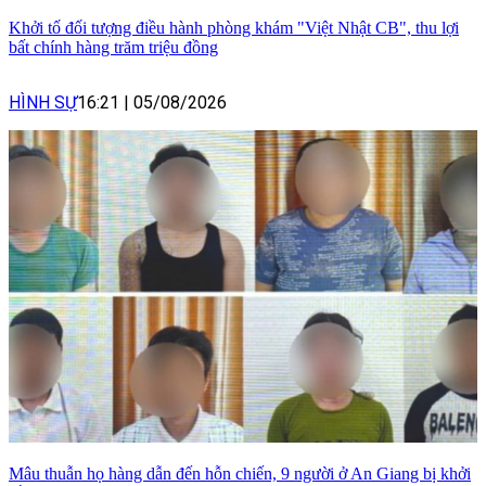
Khởi tố đối tượng điều hành phòng khám "Việt Nhật CB", thu lợi
bất chính hàng trăm triệu đồng
HÌNH SỰ
16:21
|
05/08/2026
Mâu thuẫn họ hàng dẫn đến hỗn chiến, 9 người ở An Giang bị khởi