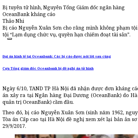
Bị tuyên tử hình, Nguyên Tổng Giám đốc ngân hàng
OceanBank kháng cáo
Thảo Nhi
Bị cáo Nguyễn Xuân Sơn cho rằng mình không phạm tội
tội “Lạm dụng chức vụ, quyền hạn chiếm đoạt tài sản”.
Đại án kinh tế tại Oceanbank: Các bị cáo được nói lời sau cùng
Cựu Tổng giám đốc Oceanbank bị đề nghị án tử hình
Ngày 6/10, TAND TP Hà Nội đã nhận được đơn kháng cáo
án xảy ra tại Ngân hàng Đại Dương (OceanBank) do Hà
quản trị OceanBank) cầm đầu.
Theo đó, bị cáo Nguyễn Xuân Sơn (sinh năm 1962, ngu
Tòa án Cấp cao tại Hà Nội đề nghị xem xét lại bản ản 
29/9/2017.