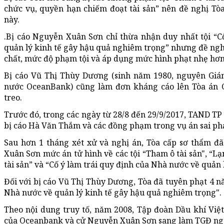
chức vụ, quyền hạn chiếm đoạt tài sản” nên đề nghị Tòa
này.
.Bị cáo Nguyễn Xuân Sơn chỉ thừa nhận duy nhất tội “C
quản lý kinh tế gây hậu quả nghiêm trọng” nhưng đề nghị
chất, mức độ phạm tội và áp dụng mức hình phạt nhẹ hơn
Bị cáo Vũ Thị Thùy Dương (sinh năm 1980, nguyên Giám
nước OceanBank) cũng làm đơn kháng cáo lên Tòa án C
treo.
Trước đó, trong các ngày từ 28/8 đến 29/9/2017, TAND TP
bị cáo Hà Văn Thắm và các đồng phạm trong vụ án sai ph
Sau hơn 1 tháng xét xử và nghị án, Tòa cấp sơ thẩm đ
Xuân Sơn mức án tử hình về các tội “Tham ô tài sản", “
tài sản” và “Cố ý làm trái quy định của Nhà nước về quản
Đối với bị cáo Vũ Thị Thùy Dương, Tòa đã tuyên phạt 4 nă
Nhà nước về quản lý kinh tế gây hậu quả nghiêm trọng".
Theo nội dung truy tố, năm 2008, Tập đoàn Dầu khí Vi
của Oceanbank và cử Nguyễn Xuân Sơn sang làm TGĐ ng