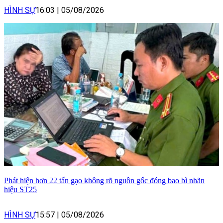
HÌNH SỰ
16:03
|
05/08/2026
Phát hiện hơn 22 tấn gạo không rõ nguồn gốc đóng bao bì nhãn
hiệu ST25
HÌNH SỰ
15:57
|
05/08/2026