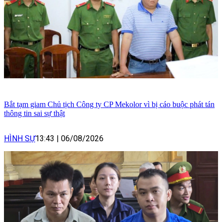
Bắt tạm giam Chủ tịch Công ty CP Mekolor vì bị cáo buộc phát tán
thông tin sai sự thật
HÌNH SỰ
13:43
|
06/08/2026