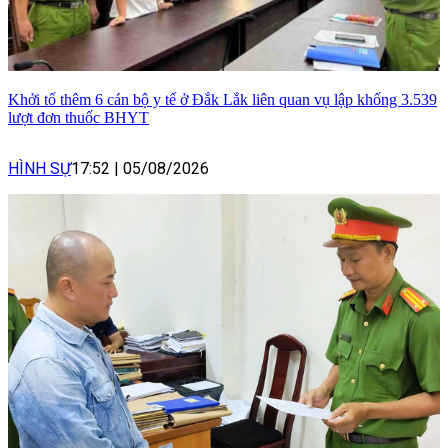
Khởi tố thêm 6 cán bộ y tế ở Đắk Lắk liên quan vụ lập khống 3.539
lượt đơn thuốc BHYT
HÌNH SỰ
17:52
|
05/08/2026