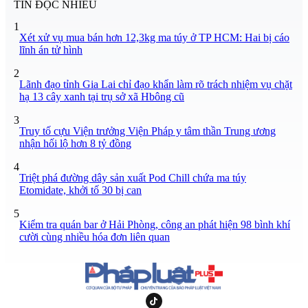
TIN ĐỌC NHIỀU
1
Xét xử vụ mua bán hơn 12,3kg ma túy ở TP HCM: Hai bị cáo
lĩnh án tử hình
2
Lãnh đạo tỉnh Gia Lai chỉ đạo khẩn làm rõ trách nhiệm vụ chặt
hạ 13 cây xanh tại trụ sở xã Hbông cũ
3
Truy tố cựu Viện trưởng Viện Pháp y tâm thần Trung ương
nhận hối lộ hơn 8 tỷ đồng
4
Triệt phá đường dây sản xuất Pod Chill chứa ma túy
Etomidate, khởi tố 30 bị can
5
Kiểm tra quán bar ở Hải Phòng, công an phát hiện 98 bình khí
cười cùng nhiều hóa đơn liên quan