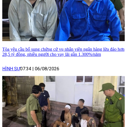
Tòa yêu cầu bổ sung chứng cứ vụ nhân viên ngân hàng lừa đảo hơn
28,5 tỷ đồng, nhiều người cho vay lãi gần 1.300%/năm
HÌNH SỰ
07:34
|
06/08/2026