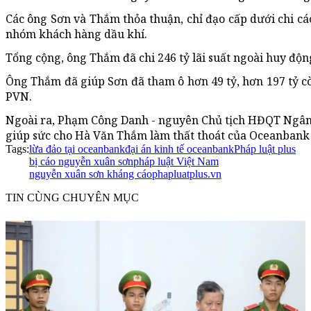
Các ông Sơn và Thắm thỏa thuận, chỉ đạo cấp dưới chi c
nhóm khách hàng dầu khí.
Tổng cộng, ông Thắm đã chi 246 tỷ lãi suất ngoài huy độn
Ông Thắm đã giúp Sơn đã tham ô hơn 49 tỷ, hơn 197 tỷ cò
PVN.
Ngoài ra, Phạm Công Danh - nguyên Chủ tịch HĐQT Ngân
giúp sức cho Hà Văn Thắm làm thất thoát của Oceanban
Tags:
lừa đảo tại oceanbank
đại án kinh tế oceanbank
Pháp luật plus
bị cáo nguyễn xuân sơn
pháp luật Việt Nam
nguyễn xuân sơn kháng cáo
phapluatplus.vn
TIN CÙNG CHUYÊN MỤC