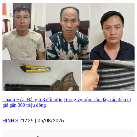
Thanh Hóa: Bắt giữ 3 đối tượng trong vụ trộm cắp dây cáp điện trị
giá gần 300 triệu đồng
HÌNH SỰ
12:39
|
05/08/2026