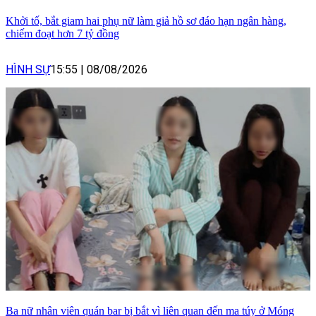
Khởi tố, bắt giam hai phụ nữ làm giả hồ sơ đáo hạn ngân hàng,
chiếm đoạt hơn 7 tỷ đồng
HÌNH SỰ
15:55
|
08/08/2026
Ba nữ nhân viên quán bar bị bắt vì liên quan đến ma túy ở Móng