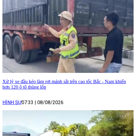
Xử lý xe đầu kéo làm rơi mảnh sắt trên cao tốc Bắc - Nam khiến
hơn 120 ô tô thủng lốp
HÌNH SỰ
07:33
|
08/08/2026