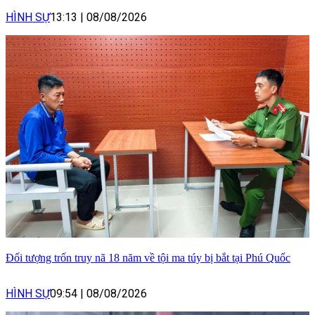
HÌNH SỰ
13:13
|
08/08/2026
Đối tượng trốn truy nã 18 năm về tội ma túy bị bắt tại Phú Quốc
HÌNH SỰ
09:54
|
08/08/2026