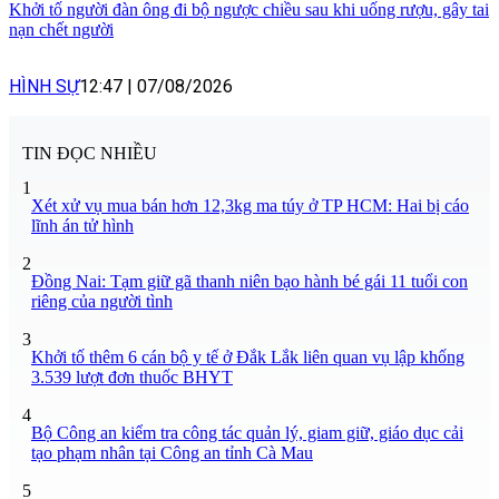
Khởi tố người đàn ông đi bộ ngược chiều sau khi uống rượu, gây tai
nạn chết người
HÌNH SỰ
12:47
|
07/08/2026
TIN ĐỌC NHIỀU
1
Xét xử vụ mua bán hơn 12,3kg ma túy ở TP HCM: Hai bị cáo
lĩnh án tử hình
2
Đồng Nai: Tạm giữ gã thanh niên bạo hành bé gái 11 tuổi con
riêng của người tình
3
Khởi tố thêm 6 cán bộ y tế ở Đắk Lắk liên quan vụ lập khống
3.539 lượt đơn thuốc BHYT
4
Bộ Công an kiểm tra công tác quản lý, giam giữ, giáo dục cải
tạo phạm nhân tại Công an tỉnh Cà Mau
5