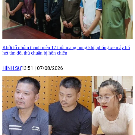
Khởi tố nhóm thanh niên 17 tuổi mang hung khí, phóng xe máy hú
hét tìm đối thủ chuẩn bị hỗn chiến
HÌNH SỰ
13:51
|
07/08/2026