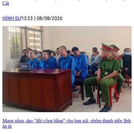
Cái
HÌNH SỰ
13:23
|
08/08/2026
Mang súng, dao "đòi công bằng" cho bạn gái, nhóm thanh niên lĩnh
án tù