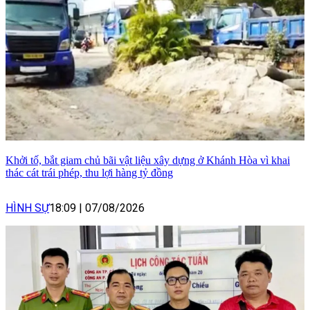
Khởi tố, bắt giam chủ bãi vật liệu xây dựng ở Khánh Hòa vì khai
thác cát trái phép, thu lợi hàng tỷ đồng
HÌNH SỰ
18:09
|
07/08/2026