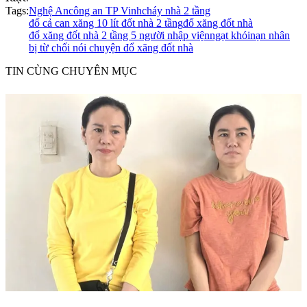
Tags:
Nghệ An
công an TP Vinh
cháy nhà 2 tầng
đổ cả can xăng 10 lít đốt nhà 2 tầng
đổ xăng đốt nhà
đổ xăng đốt nhà 2 tầng 5 người nhập viện
ngạt khói
nạn nhân
bị từ chối nói chuyện đổ xăng đốt nhà
TIN CÙNG CHUYÊN MỤC