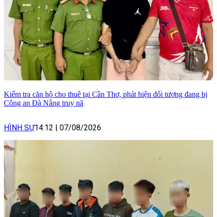
Kiểm tra căn hộ cho thuê tại Cần Thơ, phát hiện đối tượng đang bị
Công an Đà Nẵng truy nã
HÌNH SỰ
14:12
|
07/08/2026