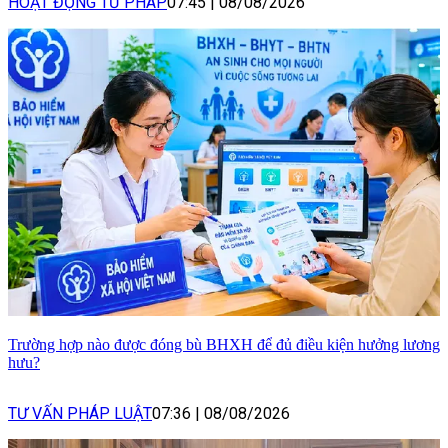
HOẠT ĐỘNG TƯ PHÁP
07:45
|
08/08/2026
Trường hợp nào được đóng bù BHXH để đủ điều kiện hưởng lương
hưu?
TƯ VẤN PHÁP LUẬT
07:36
|
08/08/2026