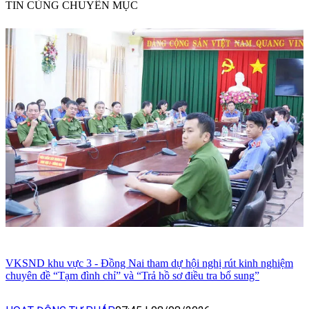
TIN CÙNG CHUYÊN MỤC
VKSND khu vực 3 - Đồng Nai tham dự hội nghị rút kinh nghiệm
chuyên đề “Tạm đình chỉ” và “Trả hồ sơ điều tra bổ sung”