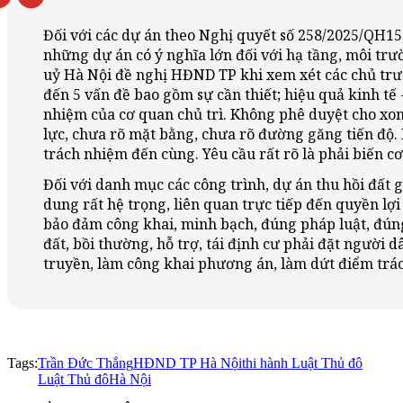
Đối với các dự án theo Nghị quyết số 258/2025/QH15,
những dự án có ý nghĩa lớn đối với hạ tầng, môi trườ
uỷ
Hà Nội đề nghị HĐND TP khi xem xét các chủ trươ
đến 5 vấn đề bao gồm sự cần thiết; hiệu quả kinh tế -
nhiệm của cơ quan chủ trì. Không phê duyệt cho x
lực, chưa rõ mặt bằng, chưa rõ đường găng tiến độ. 
trách nhiệm đến cùng. Yêu cầu rất rõ là phải biến cơ
Đối với danh mục các công trình, dự án thu hồi đất 
dung rất hệ trọng, liên quan trực tiếp đến quyền lợi 
bảo đảm công khai, minh bạch, đúng pháp luật, đúng m
đất, bồi thường, hỗ trợ, tái định cư phải đặt người 
truyền, làm công khai phương án, làm dứt điểm trá
Tags:
Trần Đức Thắng
HĐND TP Hà Nội
thi hành Luật Thủ đô
Luật Thủ đô
Hà Nội