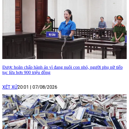
Được hoãn chấp hành án vì đang nuôi con nhỏ, người phụ nữ tiếp
tục lừa hơn 900 triệu đồng
XÉT XỬ
20:01
|
07/08/2026