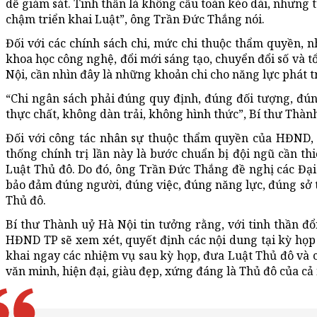
dễ giám sát. Tinh thần là không cầu toàn kéo dài, nhưng 
chậm triển khai Luật”, ông Trần Đức Thắng nói.
Đối với các chính sách chi, mức chi thuộc thẩm quyền, nh
khoa học công nghệ, đổi mới sáng tạo, chuyển đổi số và t
Nội, cần nhìn đây là những khoản chi cho năng lực phát t
“Chi ngân sách phải đúng quy định, đúng đối tượng, đún
thực chất, không dàn trải, không hình thức”, Bí thư
Thành
Đối với công tác nhân sự thuộc thẩm quyền của HĐND,
thống chính trị lần này là bước chuẩn bị đội ngũ cần th
Luật Thủ đô. Do đó, ông Trần Đức Thắng đề nghị các
Đại
bảo đảm đúng người, đúng việc, đúng năng lực, đúng sở tr
Thủ đô.
Bí thư
Thành uỷ
Hà Nội tin tưởng rằng, với tinh thần đổi
HĐND TP sẽ xem xét, quyết định các nội dung tại kỳ họp 
khai ngay các nhiệm vụ sau kỳ họp, đưa Luật Thủ đô và 
văn minh, hiện đại, giàu đẹp, xứng đáng là Thủ đô của cả