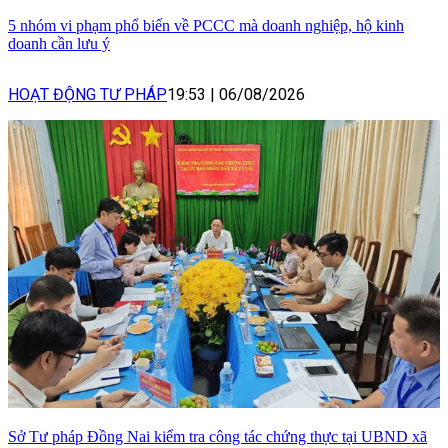
5 nhóm vi phạm phổ biến về PCCC mà doanh nghiệp, hộ kinh
doanh cần lưu ý
HOẠT ĐỘNG TƯ PHÁP
19:53
|
06/08/2026
Sở Tư pháp Đồng Nai kiểm tra công tác chứng thực tại UBND xã