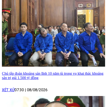
Chủ tập đoàn khoáng sản lĩnh 10 năm tù trong vụ khai thác khoáng
sản trị giá 1.500 tỷ đồng
XÉT XỬ
07:30
|
08/08/2026