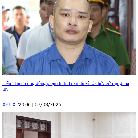
Tiến “Bịp” cùng đồng phạm lĩnh 8 năm tù vì tổ chức sử dụng ma
túy
XÉT XỬ
20:06
|
07/08/2026