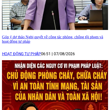
Góp ý dự thảo Nghị quyết về công tác phòng, chống tội phạm và
hoạt động tư pháp
HOẠT ĐỘNG TƯ PHÁP
06:51
|
07/08/2026