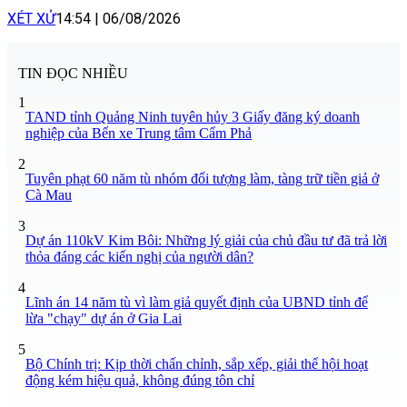
XÉT XỬ
14:54
|
06/08/2026
TIN ĐỌC NHIỀU
1
TAND tỉnh Quảng Ninh tuyên hủy 3 Giấy đăng ký doanh
nghiệp của Bến xe Trung tâm Cẩm Phả
2
Tuyên phạt 60 năm tù nhóm đối tượng làm, tàng trữ tiền giả ở
Cà Mau
3
Dự án 110kV Kim Bôi: Những lý giải của chủ đầu tư đã trả lời
thỏa đáng các kiến nghị của người dân?
4
Lĩnh án 14 năm tù vì làm giả quyết định của UBND tỉnh để
lừa "chạy" dự án ở Gia Lai
5
Bộ Chính trị: Kịp thời chấn chỉnh, sắp xếp, giải thể hội hoạt
động kém hiệu quả, không đúng tôn chỉ