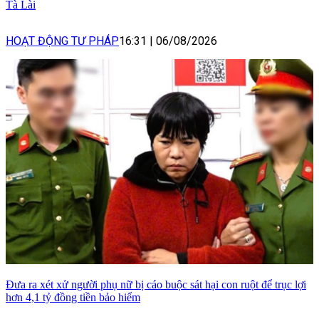
Tà Lài
HOẠT ĐỘNG TƯ PHÁP
16:31
|
06/08/2026
Đưa ra xét xử người phụ nữ bị cáo buộc sát hại con ruột để trục lợi
hơn 4,1 tỷ đồng tiền bảo hiểm